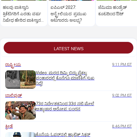
ಹಲವು ಪಾಕಿಸ್ತಾನಿ
ಐಪಿಎಲ್‌ 2027:
ಜೆಮಿಮಾ ಹಂಡ್ರೆಡ್‌
ಕ್ರಿಕೆಟಿಗರಿಗೆ ಎರಡು ವರ್ಷ
ಆಸ್ಟ್ರೇಲಿಯದ ಪ್ರಮುಖ
ಕೂಟದಿಂದ ಔಟ್‌
ನಿಷೇಧ ಹೇರಿದ ಪಾಕಿಸ್ತಾನ
ಆಟಗಾರರು ಅಲಭ್ಯ?
ಕ್ರಿಕೆಟ್‌ ಮಂಡಳಿ!
LATEST NEWS
ರಾಷ್ಟ್ರೀಯ
9:11 PM IST
Video: ಮರದ ದಿಮ್ಮಿ ಬಿದ್ದು ವೈಕಲ್ಯ:
ವಂತಾರದಲ್ಲಿ ಕೊನೆಗೂ ಮಾಣಿಕಿಗೆ ಸುಖ
ನಿದ್ರೆ!
ಬಾಲಿವುಡ್‌
9:02 PM IST
73ರ ನಿರ್ದೇಶಕನಿಂದ 33ರ ನಟಿ ಮೇಲೆ
ಅತ್ಯಾಚಾರ ಆರೋಪ: ಬಂಧನ
ಕ್ರೀಡೆ
8:46 PM IST
ಕೊನೆಯ ಓವರ್‌ನಲ್ಲಿ ಹ್ಯಾಟ್ರಿಕ್ ಸಿಕ್ಸರ್‌