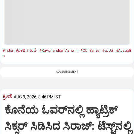
#india
#ಏಕದಿನ ಸರಣಿ
#Ravichandran Ashwin
#ODI Series
#ಭಾರತ
#Australi
a
ADVERTISEMENT
ಕ್ರೀಡೆ
AUG 9, 2026, 8:46 PM IST
ಕೊನೆಯ ಓವರ್‌ನಲ್ಲಿ ಹ್ಯಾಟ್ರಿಕ್
ಸಿಕ್ಸರ್‌ ಸಿಡಿಸಿದ ಸಿರಾಜ್:‌ ಟೆಸ್ಟ್‌ನಲ್ಲಿ