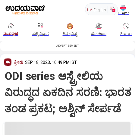
UV
English
E-Paper
ಮುಖಪುಟ
ಸುದ್ದಿ ವಿಭಾಗ
ದಿನ ಭವಿಷ್ಯ
ಹೊಂಗಿರಣ
Search
ADVERTISEMENT
ಕ್ರೀಡೆ
SEP 18, 2023, 10:49 PM IST
ODI series ಆಸ್ಟ್ರೇಲಿಯ
ವಿರುದ್ಧದ ಏಕದಿನ ಸರಣಿ: ಭಾರತ
ತಂಡ ಪ್ರಕಟ; ಅಶ್ವಿ‌ನ್‌ ಸೇರ್ಪಡೆ