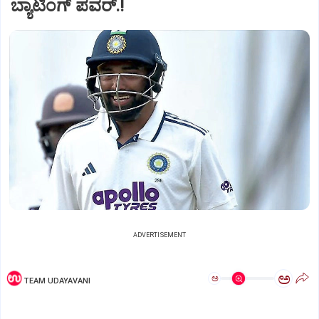
ಬ್ಯಾಟಿಂಗ್‌ ಪವರ್.!‌
ADVERTISEMENT
ಅ
ಅ
TEAM UDAYAVANI