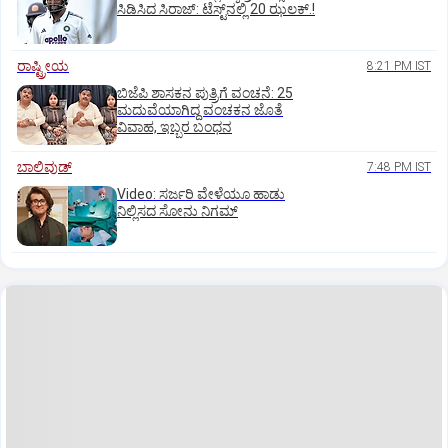
ಸಿಡಿಸಿದ ಸಿರಾಜ್:‌ ಟೆಸ್ಟ್‌ನಲ್ಲಿ 20 ಝಲಕ್.!‌
ರಾಷ್ಟ್ರೀಯ
8:21 PM IST
ಬಿಜೆಪಿ ಶಾಸಕನ ಪುತ್ರಿಗೆ ವಂಚನೆ: 25
ಮದುವೆಯಾಗಿದ್ದ ವಂಚಕನ ಜೊತೆ
ವಿವಾಹ, ಇಬ್ಬರ ಬಂಧನ
ಬಾಲಿವುಡ್‌
7:48 PM IST
‌Video: ಸರ್ಜರಿ ವೇಳೆಯೂ ಹಾಡು
ನಿಲ್ಲಿಸದ ಸೋನು ನಿಗಮ್