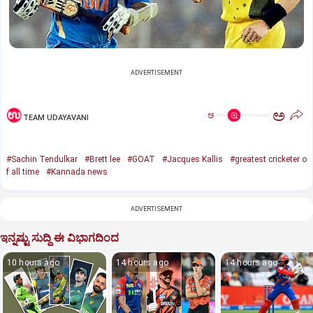
ADVERTISEMENT
ಅ
ಅ
TEAM UDAYAVANI
#Sachin Tendulkar
#Brett lee
#GOAT
#Jacques Kallis
#greatest cricketer o
f all time
#Kannada news
ADVERTISEMENT
ಇನ್ನಷ್ಟು ಸುದ್ದಿ ಈ ವಿಭಾಗದಿಂದ
10 hours ago
14 hours ago
14 hours ago