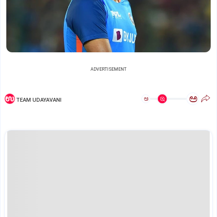
ADVERTISEMENT
ಅ
ಅ
TEAM UDAYAVANI