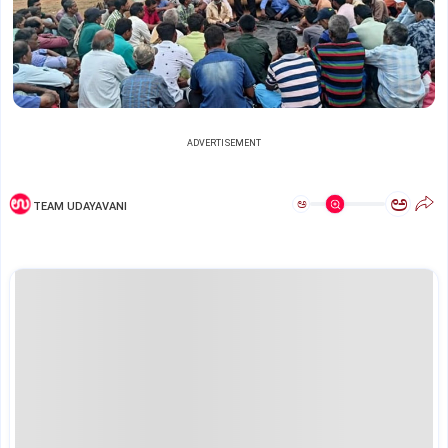
ADVERTISEMENT
ಅ
ಅ
TEAM UDAYAVANI