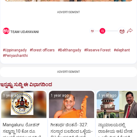
ADVERTISEMENT
ಅ
ಅ
TEAM UDAYAVANI
#Uppinangady
#forest officers
#Belthangady
#Reserve Forest
#elephant
#Periyashanthi
ADVERTISEMENT
ಇನ್ನಷ್ಟು ಸುದ್ದಿ ಈ ವಿಭಾಗದಿಂದ
1 year ago
1 year ago
1 year ago
Mangaluru: ರೋಶನ್‌
ಗೀತಾರ್ಥ ಚಿಂತನೆ- 327:
ನ್ಯಾಯಾಲಯದಲ್ಲಿ
ಸಲ್ಡಾನ್ಹಾ 10 ಕೋ.ರೂ.
ಸಂಸ್ಕಾರ ಬಲದಿಂದ ಒಳ್ಳೆಯ-
ರಾಜಕೀಯ ಆಟ ಬೇಡ: