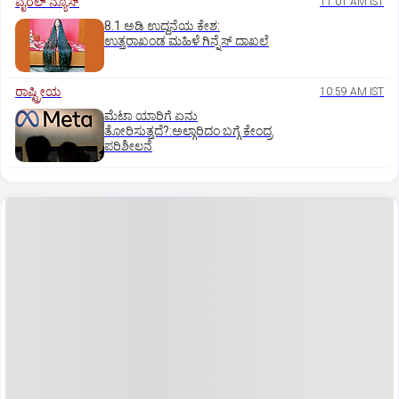
ವೈರಲ್ ನ್ಯೂಸ್
11:01 AM IST
8.1 ಅಡಿ ಉದ್ದನೆಯ ಕೇಶ:
ಉತ್ತರಾಖಂಡ ಮಹಿಳೆ ಗಿನ್ನೆಸ್‌ ದಾಖಲೆ
ರಾಷ್ಟ್ರೀಯ
10:59 AM IST
ಮೆಟಾ ಯಾರಿಗೆ ಏನು
ತೋರಿಸುತ್ತದೆ?:ಅಲ್ಗಾರಿದಂ ಬಗ್ಗೆ ಕೇಂದ್ರ
ಪರಿಶೀಲನೆ