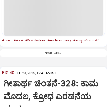
#forest
#sirasi
#Ravindra Naik
#new forest policy
#ಅರಣ್ಯ ವಾಸಿಗಳ ಉಳಿಸಿ
ADVERTISEMENT
BIG 40
JUL 23, 2025, 12:41 AM IST
ಗೀತಾರ್ಥ ಚಿಂತನೆ-328: ಕಾಮ
ಮೊದಲ, ಕ್ರೋಧ ಎರಡನೆಯ