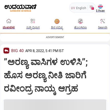
UV
English
E-Paper
ಮುಖಪುಟ
ಸುದ್ದಿ ವಿಭಾಗ
ದಿನ ಭವಿಷ್ಯ
ಹೊಂಗಿರಣ
Search
ADVERTISEMENT
BIG 40
APR 8, 2022, 5:41 PM IST
”ಅರಣ್ಯ ವಾಸಿಗಳ ಉಳಿಸಿ”;
ಹೊಸ ಅರಣ್ಯ ನೀತಿ ಜಾರಿಗೆ
ರವೀಂದ್ರ ನಾಯ್ಕ ಆಗ್ರಹ