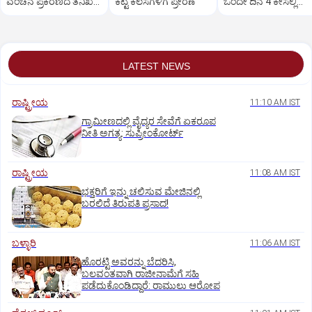
ವಂಚನೆ ಪ್ರಕರಣದ ತನಿಖೆ
ಕೆಟ್ಟ ಕೆಲಸಗಳಿಗೆ ಪ್ರೇರಣೆ
ಒಂದೇ ದಿನ 4 ಕೇಸಲ್ಲಿ
ಸಿಐಡಿಗೆ ವರ್ಗ
ಸುಪ್ರೀಂಕೋರ್ಟ್‌ ಅಭಿಮ
LATEST NEWS
ರಾಷ್ಟ್ರೀಯ
11:10 AM IST
ಗ್ರಾಮೀಣದಲ್ಲಿ ವೈದ್ಯರ ಸೇವೆಗೆ ಏಕರೂಪ
ನೀತಿ ಅಗತ್ಯ: ಸುಪ್ರೀಂಕೋರ್ಟ್‌
ರಾಷ್ಟ್ರೀಯ
11:08 AM IST
ಭಕ್ತರಿಗೆ ಇನ್ನು ಚಲಿಸುವ ಮೇಜಿನಲ್ಲಿ
ಬರಲಿದೆ ತಿರುಪತಿ ಪ್ರಸಾದ!
ಬಳ್ಳಾರಿ
11:06 AM IST
ಹೊರಟ್ಟಿ ಅವರನ್ನು ಬೆದರಿಸಿ,
ಬಲವಂತವಾಗಿ ರಾಜೀನಾಮೆಗೆ ಸಹಿ
ಪಡೆದುಕೊಂಡಿದ್ದಾರೆ: ರಾಮುಲು ಆರೋಪ