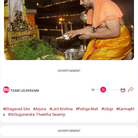
ADVERTISEMENT
ಅ
ಅ
TEAM UDAYAVANI
#Bhagavad Gita
#Arjuna
#Lord Krishna
#Puttige Mutt
#Udupi
#Karmaphl
a
#SriSugunendra Theertha Swamiji
ADVERTISEMENT