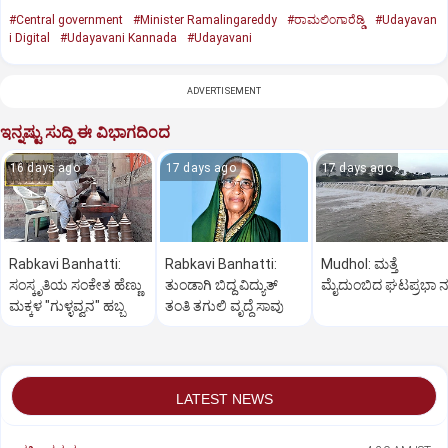
#Central government
#Minister Ramalingareddy
#ರಾಮಲಿಂಗಾರೆಡ್ಡಿ
#Udayavan
i Digital
#Udayavani Kannada
#Udayavani
ADVERTISEMENT
ಇನ್ನಷ್ಟು ಸುದ್ದಿ ಈ ವಿಭಾಗದಿಂದ
16 days ago
17 days ago
17 days ago
Rabkavi Banhatti:
Rabkavi Banhatti:
Mudhol: ಮತ್ತೆ
ಸಂಸ್ಕೃತಿಯ ಸಂಕೇತ ಹೆಣ್ಣು
ತುಂಡಾಗಿ ಬಿದ್ದ ವಿದ್ಯುತ್
ಮೈದುಂಬಿದ ಘಟಪ್ರಭಾ ನ
ಮಕ್ಕಳ "ಗುಳ್ಳವ್ವನ" ಹಬ್ಬ
ತಂತಿ ತಗುಲಿ ವೃದ್ಧೆ ಸಾವು
LATEST NEWS