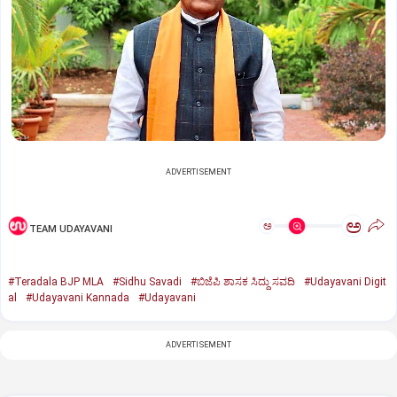
ADVERTISEMENT
ಅ
ಅ
TEAM UDAYAVANI
#Teradala BJP MLA
#Sidhu Savadi
#ಬಿಜೆಪಿ ಶಾಸಕ ಸಿದ್ದು ಸವದಿ
#Udayavani Digit
al
#Udayavani Kannada
#Udayavani
ADVERTISEMENT