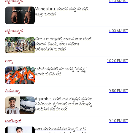
ದಕ್ಷಿಣಕನ್ನಡ
4:20 AM IST
Mangaluru: ಮಾದಕ ವಸ್ತು ಸೇವನೆ:
ಇಬ್ಬರ ಬಂಧನ
ದಕ್ಷಿಣಕನ್ನಡ
4:00 AM IST
ಚೆಂಬು ಅರಣ್ಯದಲ್ಲಿ ಕಾಡುಕೋಣ ಬೇಟೆ:
ಮಾಂಸ, ಕೋವಿ, ಕಾರು ಸಮೇತ
ಆರೋಪಿಗಳ ಬಂಧನ
ರಾಜ್ಯ
10:20 PM IST
ಅಧಿವೇಶನದಲ್ಲಿ ಸರಕಾರಕ್ಕೆ "ಪ್ರತ್ಯಸ್ತ್ರ':
ಇಂದು ಬಿಜೆಪಿ ಸಭೆ
ಶಿವಮೊಗ್ಗ
9:50 PM IST
Agumbe: ಸರಣಿ ದನ ಕಳ್ಳತನ ಪ್ರಕರಣ:
ಸಿನಿಮೀಯ ಶೈಲಿಯಲ್ಲಿ ಆರೋಪಿಯನ್ನು
ಬಂಧಿಸಿದ ಪೊಲೀಸರು
ಬಾಲಿವುಡ್‌
9:10 PM IST
ಸಾಲ ಮರುಪಾವತಿಸದ ಹಿನ್ನೆಲೆ: ನಟ