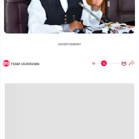
ADVERTISEMENT
ಅ
ಅ
TEAM UDAYAVANI