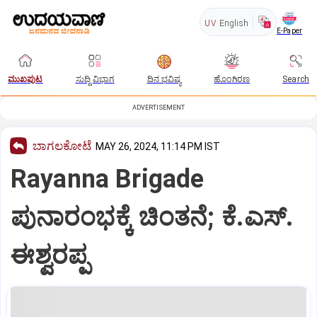
UV
English
E-Paper
ಮುಖಪುಟ
ಸುದ್ದಿ ವಿಭಾಗ
ದಿನ ಭವಿಷ್ಯ
ಹೊಂಗಿರಣ
Search
ADVERTISEMENT
ಬಾಗಲಕೋಟೆ
MAY 26, 2024, 11:14 PM IST
Rayanna Brigade
ಪುನಾರಂಭಕ್ಕೆ ಚಿಂತನೆ; ಕೆ.ಎಸ್‌.
ಈಶ್ವರಪ್ಪ