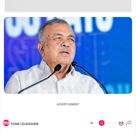
ADVERTISEMENT
ಅ
ಅ
TEAM UDAYAVANI