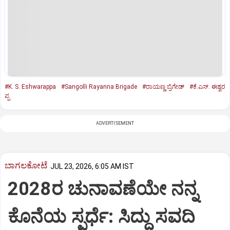
#K. S. Eshwarappa
#Sangolli Rayanna Brigade
#ರಾಯಣ್ಣ ಬ್ರಿಗೇಡ್‌
#ಕೆ.ಎಸ್‌. ಈಶ್ವರ
ಪ್ಪ
ADVERTISEMENT
ಬಾಗಲಕೋಟೆ
JUL 23, 2026, 6:05 AM IST
2028ರ ಚುನಾವಣೆಯೇ ನನ್ನ
ಕೊನೆಯ ಸ್ಪರ್ಧೆ: ಸಿದ್ದು ಸವದಿ