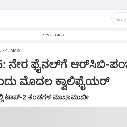
Searc
ADVERTISEMENT
, 7:45 AM IST
: ನೇರ ಫೈನಲ್‌ಗೆ ಆರ್‌ಸಿಬಿ-ಪಂ
ಂದು ಮೊದಲ ಕ್ವಾಲಿಫೈಯರ್‌
‌ನಲ್ಲಿ ಟಾಪ್‌-2 ತಂಡಗಳ ಮುಖಾಮುಖೀ