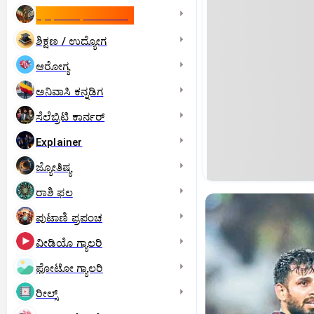
ಇಸ್ರೇಲ್- ಇರಾನ್‌ ಯುದ್ಧ
ಶಿಕ್ಷಣ / ಉದ್ಯೋಗ
ಆರೋಗ್ಯ
ಅನಿವಾಸಿ ಕನ್ನಡಿಗ
ಸೆಲೆಬ್ರಿಟಿ ಕಾರ್ನರ್‌
Explainer
ಜ್ಯೋತಿಷ್ಯ
ರಾಶಿ ಫಲ
ಪುಟಾಣಿ ಪ್ರಪಂಚ
ವೀಡಿಯೊ ಗ್ಯಾಲರಿ
ಫೋಟೋ ಗ್ಯಾಲರಿ
ರೀಲ್ಸ್