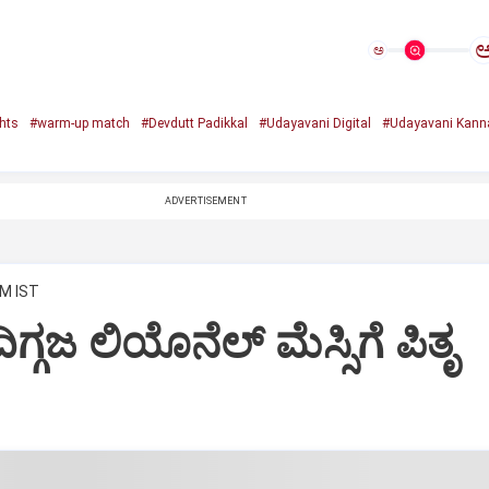
ಅ
ghts
#warm-up match
#Devdutt Padikkal
#Udayavani Digital
#Udayavani Kann
ADVERTISEMENT
PM IST
ಿಗ್ಗಜ ಲಿಯೊನೆಲ್‌ ಮೆಸ್ಸಿಗೆ ಪಿತೃ