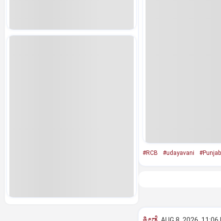
#RCB
#udayavani
#Punjab
ಕ್ರೀಡೆ
AUG 8, 2026, 11:06