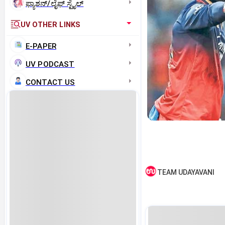
ಫ್ಯಾಶನ್/ಲೈಫ್‌ ಸ್ಟೈಲ್
UV OTHER LINKS
E-PAPER
UV PODCAST
CONTACT US
TEAM UDAYAVANI