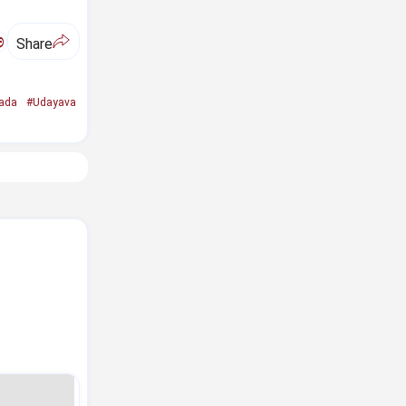
ಅ
Share
ada
#Udayava