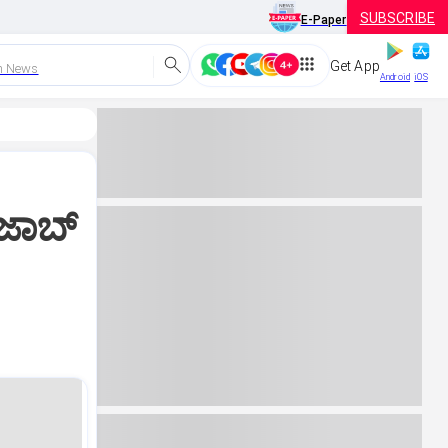
SUBSCRIBE
E-Paper
Get App
h News
Android
iOS
ಜಾಬ್‌