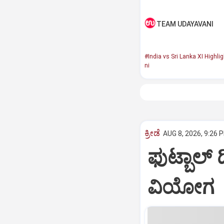
TEAM UDAYAVANI
#India vs Sri Lanka XI Highli
ni
ಕ್ರೀಡೆ
AUG 8, 2026, 9:26 
ಫುಟ್ಬಾಲ್ ದ
ವಿಯೋಗ