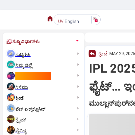
English
UV
ಸುದ್ದಿ ವಿಭಾಗಗಳು
ಕ್ರೀಡೆ
MAY 29, 2025
ಸುದ್ದಿಗಳು
IPL 2025
ನಿಮ್ಮ ಜಿಲ್ಲೆ
ಕಾಮನ್‌ ವೆಲ್ತ್‌ ಗೇಮ್ಸ್‌
ಫೈಟ್‌… ಇ
ಸಿನೆಮಾ
ಕ್ರೀಡೆ
ಮುಲ್ಲಾನ್‌ಪುರ್
ವೆಬ್ ಎಕ್ಸ್‌ಕ್ಲೂಸಿವ್
ಕ್ರೈಮ್
ವೈವಿಧ್ಯ