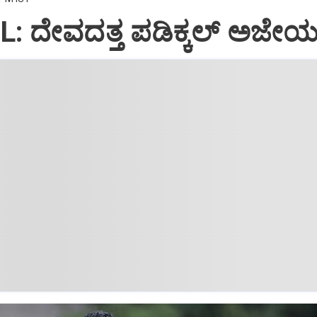
L: ದೇವದತ್ತ ಪಡಿಕ್ಕಲ್‌ ಅಜೇ