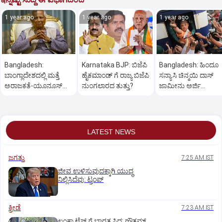
1 year ago
1 year ago
1 year ago
Bangladesh:
Karnataka BJP: ಬಿಜೆಪಿ
Bangladesh: ಹಿಂದೂ
ಬಾಂಗ್ಲಾದೇಶದಲ್ಲಿ ಮತ್ತೆ
ಹೈಕಮಾಂಡ್ ಗೆ ರಾಜ್ಯ ಬಿಜೆಪಿ
ಸನ್ಯಾಸಿ ಚಿನ್ಮಯಿ ದಾಸ್‌
ಅರಾಜಕತೆ-ಯೂನೂಸ್‌
ನುಂಗಲಾರದ ತುತ್ತು?
ಜಾಮೀನು ಅರ್ಜಿ
ರಾಜೀನಾಮೆ ಇಂಗಿತ?
ವಜಾಗೊಳಿಸಿದ ಅರ್ಜಿ!
LATEST NEWS
ಜಗತ್ತು
7:25 AM IST
ಜೀವ ಉಳಿಸುವುದಕ್ಕಾಗಿ ಯುದ್ಧ
ನಿಲ್ಲಿಸಿದೆವು: ಟ್ರಂಪ್‌
ಕ್ರೀಡೆ
7:23 AM IST
ಲಂಕಾ ಟೆಸ್ಟ್‌ ಗೆ ಭಾರತ ಸಿದ್ಧ: ಗೌತಮ್‌