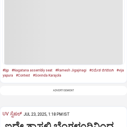
#bjp
#Nagatana assembly seat
#Ramesh Jigajinagi
#ರಮೇಶ ಜಿಗಜಿಣಗಿ
#vija
yapura
#Contest
#Govinda Karajola
ADVERTISEMENT
UV ಸ್ಪೆಷಲ್‌
JUL 23, 2025, 1:18 PM IST
ಐದೇ ತಾಸಲ್ಲಿ ಬೆಂಗಳೂರಿನಿಂದ