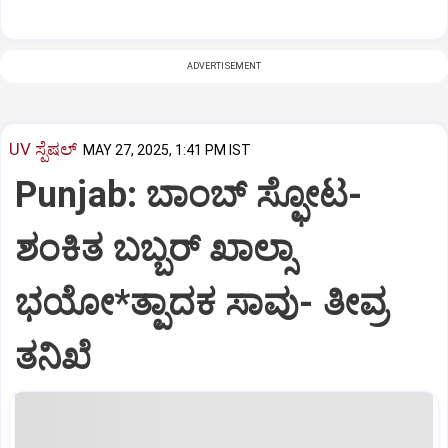
ADVERTISEMENT
UV ಸ್ಪೆಷಲ್‌
MAY 27, 2025, 1:41 PM IST
Punjab: ಬಾಂಬ್‌ ಸ್ಫೋಟ-
ಶಂಕಿತ ಬಬ್ಬರ್‌ ಖಾಲ್ಸಾ
ಭಯೋ*ತ್ಪಾದಕ ಸಾವು- ತೀವ್ರ
ತನಿಖೆ