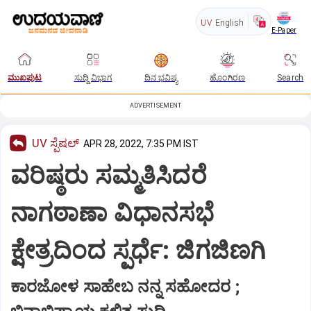
UV
English
E-Paper
ಮುಖಪುಟ
ಸುದ್ದಿ ವಿಭಾಗ
ದಿನ ಭವಿಷ್ಯ
ಹೊಂಗಿರಣ
Search
ADVERTISEMENT
UV ಸ್ಪೆಷಲ್‌
APR 28, 2022, 7:35 PM IST
ವರಿಷ್ಠರು ಸಮ್ಮತಿಸಿದರೆ
ನಾಗಠಾಣಾ ವಿಧಾನಸಭೆ
ಕ್ಷೇತ್ರದಿಂದ ಸ್ಪರ್ಧೆ: ಜಿಗಜಿಣಗಿ
ಕಾರಜೋಳ ಸಾಹೇಬ ನನ್ನ ಸಹೋದರ ;