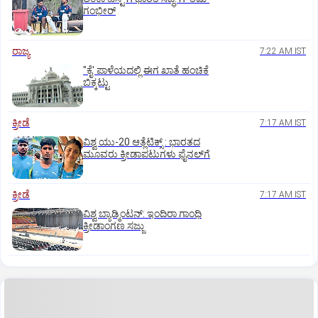
ಗಂಭೀರ್‌
ರಾಜ್ಯ
7:22 AM IST
"ಕೈ' ಪಾಳೆಯದಲ್ಲಿ ಈಗ ಖಾತೆ ಹಂಚಿಕೆ
ಬಿಕ್ಕಟ್ಟು
ಕ್ರೀಡೆ
7:17 AM IST
ವಿಶ್ವ ಯು-20 ಆತ್ಲೆಟಿಕ್ಸ್‌ : ಭಾರತದ
ಮೂವರು ಕ್ರೀಡಾಪಟುಗಳು ಫೈನಲ್‌ಗೆ
ಕ್ರೀಡೆ
7:17 AM IST
ವಿಶ್ವ ಬ್ಯಾಡ್ಮಿಂಟನ್‌: ಇಂದಿರಾ ಗಾಂಧಿ
ಕ್ರೀಡಾಂಗಣ ಸಜ್ಜು