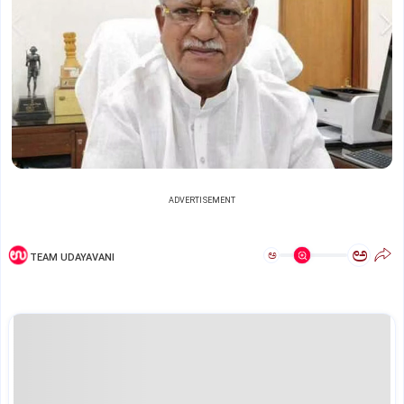
ADVERTISEMENT
ಅ
ಅ
TEAM UDAYAVANI