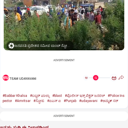
ಜನವಸತಿ ಪ್ರದೇಶದ ಸಮೀಪ ಬಾಂಬ್‌ ಸ್ಫೋಟ...
ADVERTISEMENT
ಅ
ಅ
TEAM UDAYAVANI
#Babbar Khalsa
#ಬಬ್ಬರ್‌ ಖಾಲ್ಸಾ
#blast
#ಪೊಲೀಸ್‌ ಇನ್ಸ್‌ ಪೆಕ್ಟರ್‌ ಜನರಲ್‌
#Police Ins
pector
#Amritsar
#ಸ್ಫೋಟ
#ಐಎಸ್ ಐ
#Punjab
#udayavani
#ಅಮೃತ್ ಸರ್
ADVERTISEMENT
ಇನ್ನಷ್ಟು ಸುದ್ದಿ ಈ ವಿಭಾಗದಿಂದ