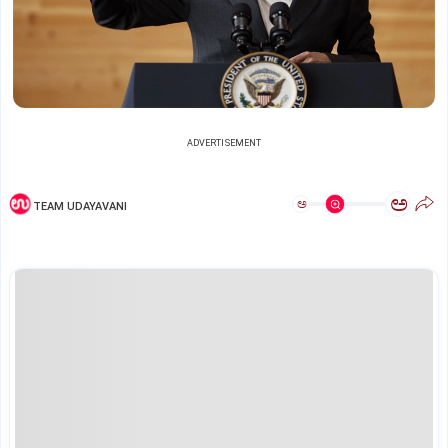
ADVERTISEMENT
ಅ
ಅ
TEAM UDAYAVANI