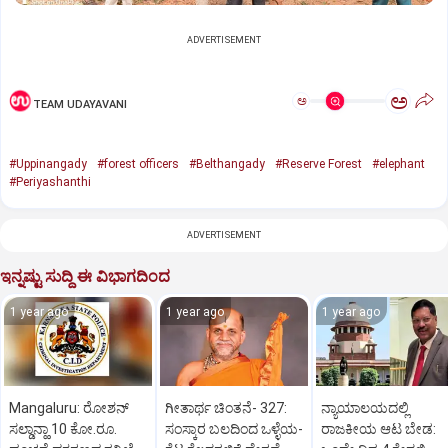
ADVERTISEMENT
ಅ
ಅ
TEAM UDAYAVANI
#Uppinangady
#forest officers
#Belthangady
#Reserve Forest
#elephant
#Periyashanthi
ADVERTISEMENT
ಇನ್ನಷ್ಟು ಸುದ್ದಿ ಈ ವಿಭಾಗದಿಂದ
1 year ago
1 year ago
1 year ago
Mangaluru: ರೋಶನ್‌
ಗೀತಾರ್ಥ ಚಿಂತನೆ- 327:
ನ್ಯಾಯಾಲಯದಲ್ಲಿ
ಸಲ್ಡಾನ್ಹಾ 10 ಕೋ.ರೂ.
ಸಂಸ್ಕಾರ ಬಲದಿಂದ ಒಳ್ಳೆಯ-
ರಾಜಕೀಯ ಆಟ ಬೇಡ: