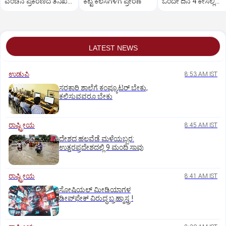
ವಂಚನೆ ಪ್ರಕರಣದ ತನಿಖೆ
ಕೆಟ್ಟ ಕೆಲಸಗಳಿಗೆ ಪ್ರೇರಣೆ
ಒಂದೇ ದಿನ 4 ಕೇಸಲ್ಲಿ
ಸಿಐಡಿಗೆ ವರ್ಗ
ಸುಪ್ರೀಂಕೋರ್ಟ್‌ ಅಭಿಮ
LATEST NEWS
ಉಡುಪಿ
8:53 AM IST
ಸರಕಾರಿ ಶಾಲೆಗೆ ಕಂಪ್ಯೂಟರ್‌ ಬೇಕು,
ಕಲಿಸುವವರೂ ಬೇಕು
ರಾಷ್ಟ್ರೀಯ
8:45 AM IST
ದೇಶದ ಹಲವೆಡೆ ಮಳೆಯಬ್ಬರ:
ಉತ್ತರಪ್ರದೇಶದಲ್ಲಿ 9 ಮಂದಿ ಸಾವು
ರಾಷ್ಟ್ರೀಯ
8:41 AM IST
ಸೋಷಿಯಲ್‌ ಮೀಡಿಯಾಗಳ
ಡೀಪ್‌ಫೇಕ್‌ ವಿರುದ್ಧ ಬ್ರಹ್ಮಾಸ್ತ್ರ !