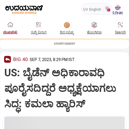
UV
English
E-Paper
ಮುಖಪುಟ
ಸುದ್ದಿ ವಿಭಾಗ
ದಿನ ಭವಿಷ್ಯ
ಹೊಂಗಿರಣ
Search
ADVERTISEMENT
BIG 40
SEP 7, 2023, 8:29 PM IST
US: ಬೈಡೆನ್‌ ಅಧಿಕಾರಾವಧಿ
ಪೂರೈಸದಿದ್ದರೆ ಅಧ್ಯಕ್ಷೆಯಾಗಲು
ಸಿದ್ಧ: ಕಮಲಾ ಹ್ಯಾರಿಸ್‌