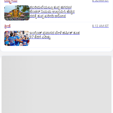
ರಾಷ್ಟ್ರೀಯ
8:30 AM IST
ಶಬರಿಮಲೆಯಲ್ಲೂ ತುಪ್ಪ ಹಗರಣ!
ಟೆಂಡರ್‌ ನಿಯಮ ಉಲ್ಲಂಘಿಸಿ ಹೆಚ್ಚಿನ
ದರಕ್ಕೆ ತುಪ್ಪ ಖರೀದಿ ಆರೋಪ
ಕ್ರೀಡೆ
8:12 AM IST
ಇಂಗ್ಲೆಂಡ್‌ ಪ್ರವಾಸದ ವೇಳೆ ಹರ್ಷಿತ್‌ ತೂಕ
97 ಕೆಜಿಗೆ ಏರಿತ್ತು