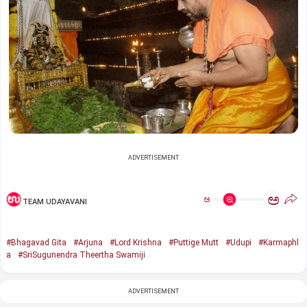
ADVERTISEMENT
ಅ
ಅ
TEAM UDAYAVANI
#Bhagavad Gita
#Arjuna
#Lord Krishna
#Puttige Mutt
#Udupi
#Karmaphl
a
#SriSugunendra Theertha Swamiji
ADVERTISEMENT