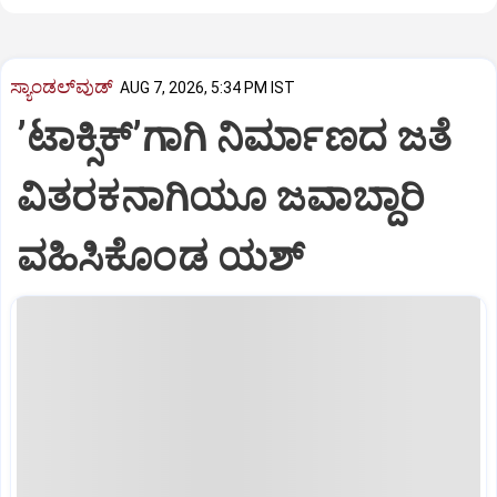
ಸ್ಯಾಂಡಲ್‌ವುಡ್‌
AUG 7, 2026, 5:34 PM IST
ʼಟಾಕ್ಸಿಕ್‌ʼಗಾಗಿ ನಿರ್ಮಾಣದ ಜತೆ
ವಿತರಕನಾಗಿಯೂ ಜವಾಬ್ದಾರಿ
ವಹಿಸಿಕೊಂಡ ಯಶ್