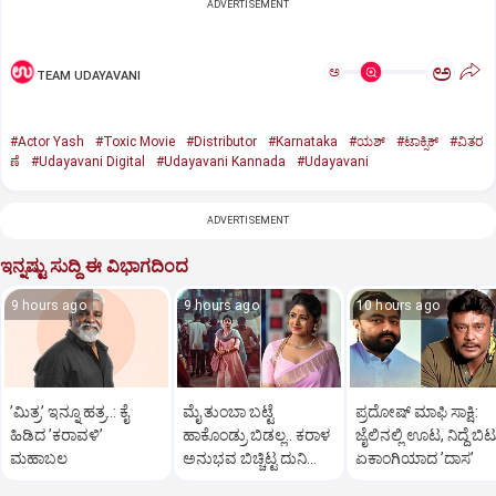
ADVERTISEMENT
ಅ
ಅ
TEAM UDAYAVANI
#Actor Yash
#Toxic Movie
#Distributor
#Karnataka
#ಯಶ್‌
#ಟಾಕ್ಸಿಕ್‌
#ವಿತರ
ಣೆ
#Udayavani Digital
#Udayavani Kannada
#Udayavani
ADVERTISEMENT
ಇನ್ನಷ್ಟು ಸುದ್ದಿ ಈ ವಿಭಾಗದಿಂದ
9 hours ago
9 hours ago
10 hours ago
ʼಮಿತ್ರʼ ಇನ್ನೂ ಹತ್ರ..: ಕೈ
ಮೈ ತುಂಬಾ ಬಟ್ಟೆ
ಪ್ರದೋಷ್‌ ಮಾಫಿ ಸಾಕ್ಷಿ:
ಹಿಡಿದ ʼಕರಾವಳಿʼ
ಹಾಕೊಂಡ್ರು ಬಿಡಲ್ಲ.. ಕರಾಳ
ಜೈಲಿನಲ್ಲಿ ಊಟ, ನಿದ್ದೆ ಬಿಟ್
ಮಹಾಬಲ
ಅನುಭವ ಬಿಚ್ಚಿಟ್ಟ ದುನಿಯಾ
ಏಕಾಂಗಿಯಾದ ʼದಾಸʼ
ವಿಜಿ ಪುತ್ರಿ