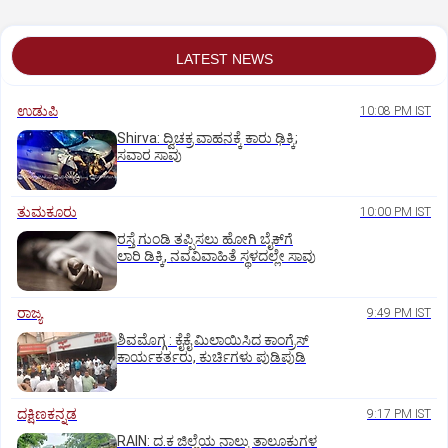
LATEST NEWS
ಉಡುಪಿ
10:08 PM IST
Shirva: ದ್ವಿಚಕ್ರ ವಾಹನಕ್ಕೆ ಕಾರು ಢಿಕ್ಕಿ;
ಸವಾರ ಸಾವು
ತುಮಕೂರು
10:00 PM IST
ರಸ್ತೆ ಗುಂಡಿ ತಪ್ಪಿಸಲು ಹೋಗಿ ಬೈಕ್‌ಗೆ
ಲಾರಿ ಡಿಕ್ಕಿ, ನವವಿವಾಹಿತೆ ಸ್ಥಳದಲ್ಲೇ ಸಾವು
ರಾಜ್ಯ
9:49 PM IST
ಶಿವಮೊಗ್ಗ : ಕೈಕೈ ಮಿಲಾಯಿಸಿದ ಕಾಂಗ್ರೆಸ್
ಕಾರ್ಯಕರ್ತರು, ಕುರ್ಚಿಗಳು ಪುಡಿಪುಡಿ
ದಕ್ಷಿಣಕನ್ನಡ
9:17 PM IST
RAIN: ದ.ಕ ಜಿಲ್ಲೆಯ ನಾಲ್ಕು ತಾಲೂಕುಗಳ