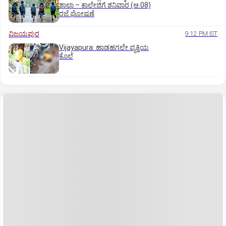
ಶಾಲಾ – ಕಾಲೇಜಿಗೆ ಶನಿವಾರ (ಆ.08)
ರಜೆ ಘೋಷಣೆ
ವಿಜಯಪುರ
9:12 PM IST
Vijayapura: ಹಾಡಹಗಲೇ ವ್ಯಕ್ತಿಯ
ಕೊಲೆ