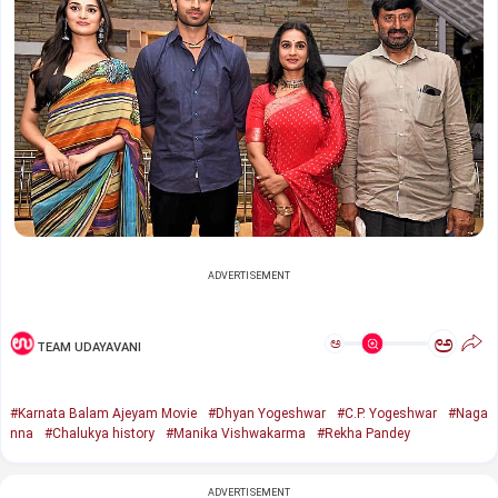
ADVERTISEMENT
ಅ
ಅ
TEAM UDAYAVANI
#Karnata Balam Ajeyam Movie
#Dhyan Yogeshwar
#C.P. Yogeshwar
#Naga
nna
#Chalukya history
#Manika Vishwakarma
#Rekha Pandey
ADVERTISEMENT