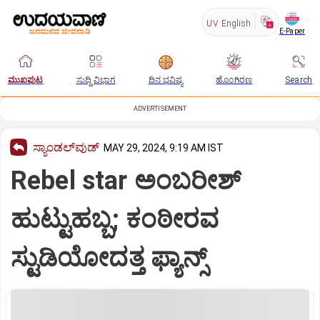
UV
English
E-Paper
ಮುಖಪುಟ
ಸುದ್ದಿ ವಿಭಾಗ
ದಿನ ಭವಿಷ್ಯ
ಹೊಂಗಿರಣ
Search
ADVERTISEMENT
ಸ್ಯಾಂಡಲ್‌ವುಡ್‌
MAY 29, 2024, 9:19 AM IST
Rebel star ಅಂಬರೀಶ್‌
ಹುಟ್ಟುಹಬ್ಬ; ಕಂಠೀರವ
ಸ್ಟುಡಿಯೋದತ್ತ ಫ್ಯಾನ್ಸ್