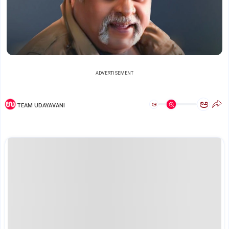
ADVERTISEMENT
ಅ
ಅ
TEAM UDAYAVANI