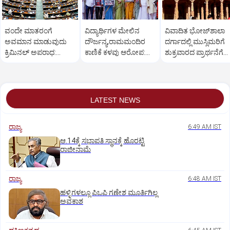
ವಂದೇ ಮಾತರಂಗೆ
ವಿದ್ಯಾರ್ಥಿಗಳ ಮೇಲಿನ
ವಿವಾದಿತ ಭೋಜ್‌ಶಾಲಾ
ಅವಮಾನ ಮಾಡುವುದು
ದೌರ್ಜನ್ಯ,ರಾಮಮಂದಿರ
ದರ್ಗಾದಲ್ಲಿ ಮುಸ್ಲಿಮರಿಗೆ
ಕ್ರಿಮಿನಲ್ ಅಪರಾಧ:
ಕಾಣಿಕೆ ಕಳವು ಆರೋಪ:
ಶುಕ್ರವಾರದ ಪ್ರಾರ್ಥನೆಗೆ
ಮಸೂದೆಗೆ ಸಂಸತ್ತಿನ
ವಿಪಕ್ಷ ಸಂಸದರ ಪ್ರತಿಭಟನೆ
ಸುಪ್ರೀಂ ಅನುಮತಿ
ಅನುಮೋದನೆ
LATEST NEWS
ರಾಜ್ಯ
6:49 AM IST
ಆ.14ಕ್ಕೆ ಸಭಾಪತಿ ಸ್ಥಾನಕ್ಕೆ ಹೊರಟ್ಟಿ
ರಾಜೀನಾಮೆ
ರಾಜ್ಯ
6:48 AM IST
ಹಳ್ಳಿಗಳಲ್ಲೂ ಪಿಒಪಿ ಗಣೇಶ ಮೂರ್ತಿಗಿಲ್ಲ
ಅವಕಾಶ