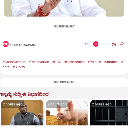
ADVERTISEMENT
ಅ
ಅ
TEAM UDAYAVANI
#CasteCensus
#Reservation
#OBC
#Government
#Politics
#Justice
#Ri
ghts
#Survey
ADVERTISEMENT
ಇನ್ನಷ್ಟು ಸುದ್ದಿ ಈ ವಿಭಾಗದಿಂದ
2 hours ago
2 hours ago
2 hours ago