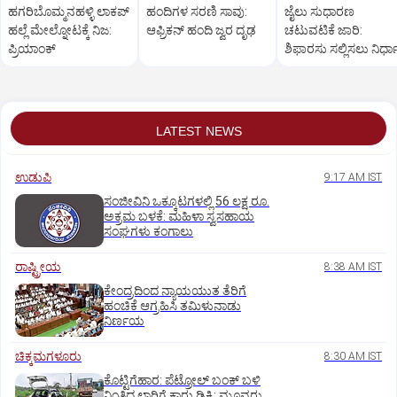
ಹಗರಿಬೊಮ್ಮನಹಳ್ಳಿ ಲಾಕಪ್‌
ಹಂದಿಗಳ ಸರಣಿ ಸಾವು:
ಜೈಲು ಸುಧಾರಣ
ಹಲ್ಲೆ ಮೇಲ್ನೋಟಕ್ಕೆ ನಿಜ:
ಆಫ್ರಿಕನ್‌ ಹಂದಿ ಜ್ವರ ದೃಢ
ಚಟುವಟಿಕೆ ಜಾರಿ:
ಪ್ರಿಯಾಂಕ್‌
ಶಿಫಾರಸು ಸಲ್ಲಿಸಲು ನಿರ್ಧ
LATEST NEWS
ಉಡುಪಿ
9:17 AM IST
ಸಂಜೀವಿನಿ ಒಕ್ಕೂಟಗಳಲ್ಲಿ 56 ಲಕ್ಷ ರೂ.
ಅಕ್ರಮ ಬಳಕೆ: ಮಹಿಳಾ ಸ್ವಸಹಾಯ
ಸಂಘಗಳು ಕಂಗಾಲು
ರಾಷ್ಟ್ರೀಯ
8:38 AM IST
ಕೇಂದ್ರದಿಂದ ನ್ಯಾಯಯುತ ತೆರಿಗೆ
ಹಂಚಿಕೆ ಆಗ್ರಹಿಸಿ ತಮಿಳುನಾಡು
ನಿರ್ಣಯ
ಚಿಕ್ಕಮಗಳೂರು
8:30 AM IST
ಕೊಟ್ಟಿಗೆಹಾರ: ಪೆಟ್ರೋಲ್ ಬಂಕ್ ಬಳಿ
ನಿಂತಿದ್ದ ಲಾರಿಗೆ ಕಾರು ಡಿಕ್ಕಿ: ಮೂವರು