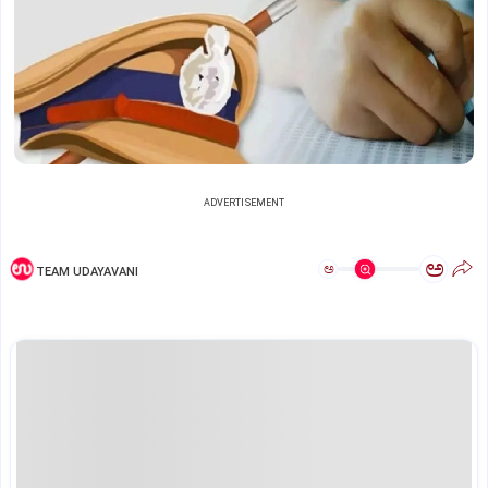
ADVERTISEMENT
ಅ
ಅ
TEAM UDAYAVANI