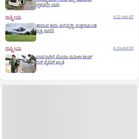
ಸ್ಥಳದಲ್ಲೇ ಸಾವು
ರಾಷ್ಟ್ರೀಯ
8:22 AM IST
ಹಾರುವ ಕಾರು ಅಭಿವೃದ್ಧಿ: ಉತ್ತರಾಖಂಡ
ವ್ಯಕ್ತಿ ಸಾಧನೆ
ರಾಷ್ಟ್ರೀಯ
8:03 AM IST
ಭಾವನಾರಿಗೆ ಮೊದಲ ಮಹಿಳಾ ಟಾಪ್‌
ಗನ್‌ ಫೈಟರ್‌ ಖ್ಯಾತಿ