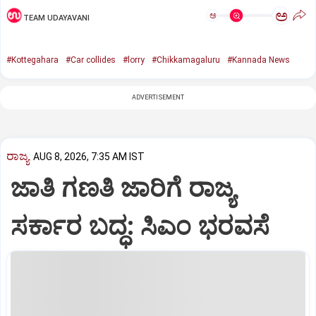
ಅ
ಅ
TEAM UDAYAVANI
#Kottegahara
#Car collides
#lorry
#Chikkamagaluru
#Kannada News
ADVERTISEMENT
ರಾಜ್ಯ
AUG 8, 2026, 7:35 AM IST
ಜಾತಿ ಗಣತಿ ಜಾರಿಗೆ ರಾಜ್ಯ
ಸರ್ಕಾರ ಬದ್ಧ: ಸಿಎಂ ಭರವಸೆ