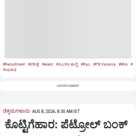
#Recruitment
#ಪರೀಕ್ಷೆ
#exam
#ಪಿಎಸ್‌ಐ ಹುದ್ದೆ
#ಕೆಇಎ
#PSI Vacancy
#KEA
#
ನೇಮಕಾತಿ
ADVERTISEMENT
ಚಿಕ್ಕಮಗಳೂರು
AUG 8, 2026, 8:30 AM IST
ಕೊಟ್ಟಿಗೆಹಾರ: ಪೆಟ್ರೋಲ್ ಬಂಕ್