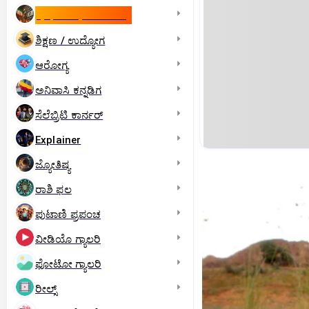
ಇಸ್ರೇಲ್- ಇರಾನ್‌ ಯುದ್ಧ
ಶಿಕ್ಷಣ / ಉದ್ಯೋಗ
ಆರೋಗ್ಯ
ಅನಿವಾಸಿ ಕನ್ನಡಿಗ
ಸೆಲೆಬ್ರಿಟಿ ಕಾರ್ನರ್‌
Explainer
ಜ್ಯೋತಿಷ್ಯ
ರಾಶಿ ಫಲ
ಪುಟಾಣಿ ಪ್ರಪಂಚ
ವೀಡಿಯೊ ಗ್ಯಾಲರಿ
ಫೋಟೋ ಗ್ಯಾಲರಿ
ರೀಲ್ಸ್