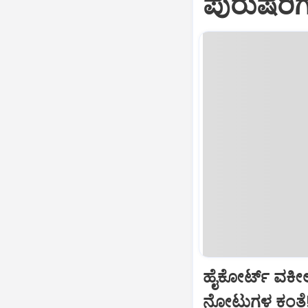
ಪುರುಷರಿ
ಹೈಕೋರ್ಟ್‌ ವಕೀ
ನೋಟುಗಳ ಕಂತೆ