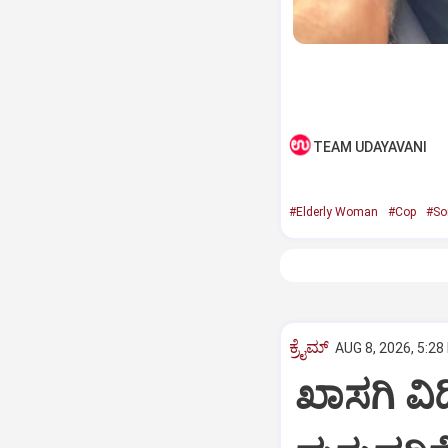
TEAM UDAYAVANI
#Elderly Woman
#Cop
#So
ಕ್ರೈಮ್
AUG 8, 2026, 5:28
ಖಾಸಗಿ ವ