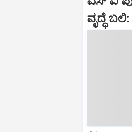
ಎಸ್ ಐ ಪುತ
ವೃದ್ಧೆ ಬಲ