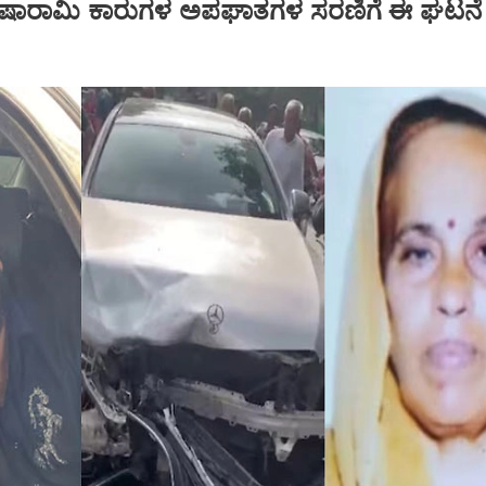
.. ಐಷಾರಾಮಿ ಕಾರುಗಳ ಅಪಘಾತಗಳ ಸರಣಿಗೆ ಈ ಘಟನೆ