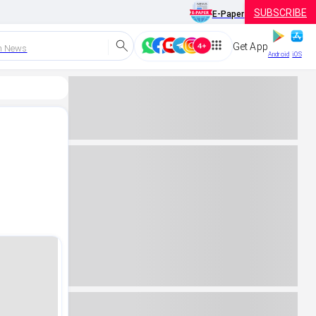
SUBSCRIBE
E-Paper
Get App
h News
Android
iOS