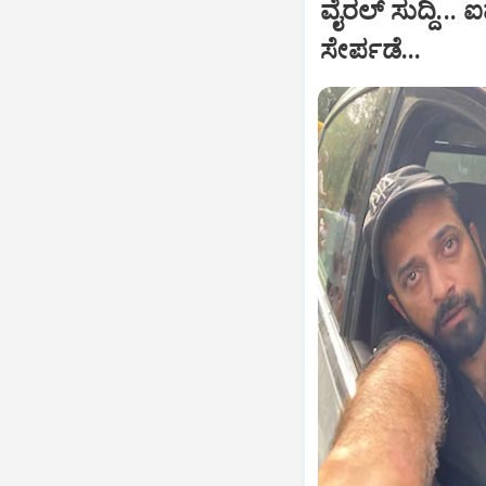
ವೈರಲ್ ಸುದ್ದಿ.
ಸೇರ್ಪಡೆ...