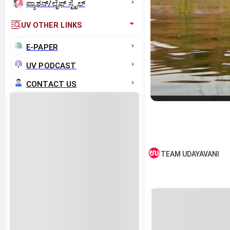
ಫ್ಯಾಶನ್/ಲೈಫ್‌ ಸ್ಟೈಲ್
UV OTHER LINKS
E-PAPER
UV PODCAST
CONTACT US
TEAM UDAYAVANI