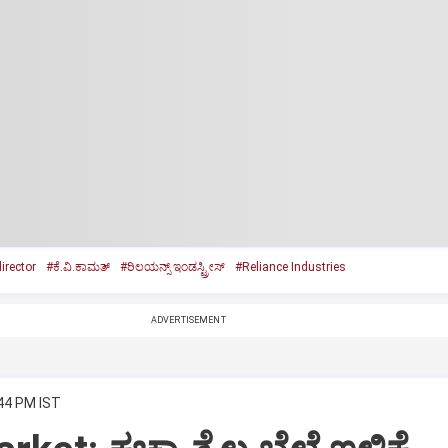
irector
#ಕೆ.ವಿ.ಕಾಮತ್‌
#ರಿಲಯನ್ಸ್‌ ಇಂಡಸ್ಟ್ರೀಸ್‌
#Reliance Industries
ADVERTISEMENT
:44 PM IST