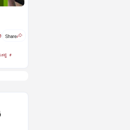
ಅ
Share
ಟ್ಟೆ
#
ಿ