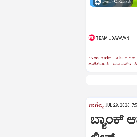
ಷೇರುಪೇಟೆ ವಹಿವಾಟು
TEAM UDAYAVANI
#Stock Market
#Share Price
ಹೂಡಿಕೆದಾರರು
#ಎನ್‌ ಎಸ್‌ ಇ
#ಬ
ವಾಣಿಜ್ಯ
JUL 28, 2026, 7:
ಬ್ಯಾಂಕ್ 