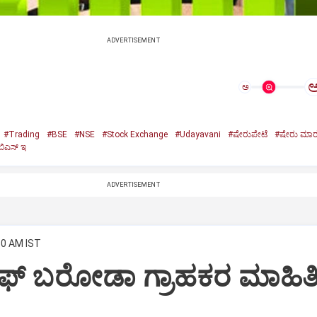
ADVERTISEMENT
ಅ
#Trading
#BSE
#NSE
#Stock Exchange
#Udayavani
#ಷೇರುಪೇಟೆ
#ಷೇರು ಮಾರುಕ
ಿಎಸ್‌ ಇ
ADVERTISEMENT
50 AM IST
ಆಫ್ ಬರೋಡಾ ಗ್ರಾಹಕರ ಮಾಹಿತ