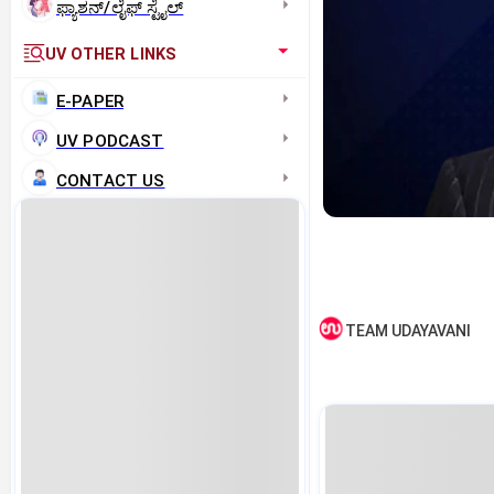
ಫ್ಯಾಶನ್/ಲೈಫ್‌ ಸ್ಟೈಲ್
UV OTHER LINKS
E-PAPER
UV PODCAST
CONTACT US
TEAM UDAYAVANI