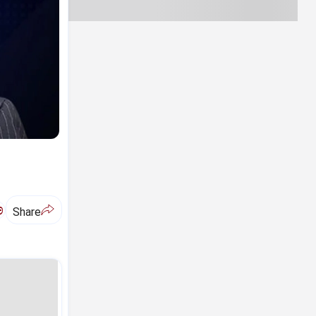
ಅ
Share