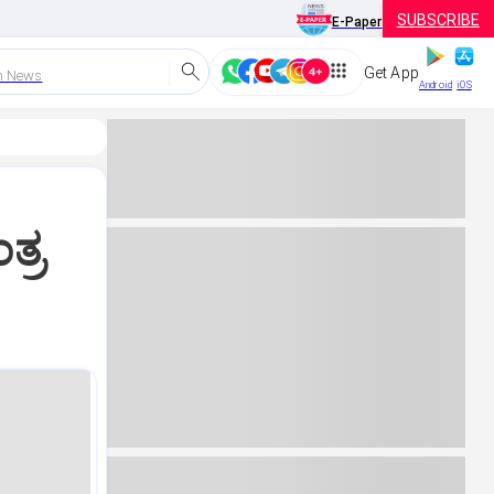
SUBSCRIBE
E-Paper
Get App
h News
Android
iOS
ತ್ರ