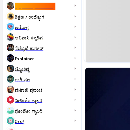
ಇಸ್ರೇಲ್- ಇರಾನ್‌ ಯುದ್ಧ
ಶಿಕ್ಷಣ / ಉದ್ಯೋಗ
ಆರೋಗ್ಯ
ಅನಿವಾಸಿ ಕನ್ನಡಿಗ
ಸೆಲೆಬ್ರಿಟಿ ಕಾರ್ನರ್‌
Explainer
ಜ್ಯೋತಿಷ್ಯ
ರಾಶಿ ಫಲ
ಪುಟಾಣಿ ಪ್ರಪಂಚ
ವೀಡಿಯೊ ಗ್ಯಾಲರಿ
ಫೋಟೋ ಗ್ಯಾಲರಿ
ರೀಲ್ಸ್