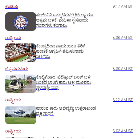
ಉಡುಪಿ
9:17 AM IST
ಸಂಜೀವಿನಿ ಒಕ್ಕೂಟಗಳಲ್ಲಿ 56 ಲಕ್ಷ ರೂ.
ಅಕ್ರಮ ಬಳಕೆ: ಮಹಿಳಾ ಸ್ವಸಹಾಯ
ಸಂಘಗಳು ಕಂಗಾಲು
ರಾಷ್ಟ್ರೀಯ
8:38 AM IST
ಕೇಂದ್ರದಿಂದ ನ್ಯಾಯಯುತ ತೆರಿಗೆ
ಹಂಚಿಕೆ ಆಗ್ರಹಿಸಿ ತಮಿಳುನಾಡು
ನಿರ್ಣಯ
ಚಿಕ್ಕಮಗಳೂರು
8:30 AM IST
ಕೊಟ್ಟಿಗೆಹಾರ: ಪೆಟ್ರೋಲ್ ಬಂಕ್ ಬಳಿ
ನಿಂತಿದ್ದ ಲಾರಿಗೆ ಕಾರು ಡಿಕ್ಕಿ: ಮೂವರು
ಸ್ಥಳದಲ್ಲೇ ಸಾವು
ರಾಷ್ಟ್ರೀಯ
8:22 AM IST
ಹಾರುವ ಕಾರು ಅಭಿವೃದ್ಧಿ: ಉತ್ತರಾಖಂಡ
ವ್ಯಕ್ತಿ ಸಾಧನೆ
ರಾಷ್ಟ್ರೀಯ
8:03 AM IST