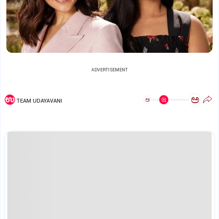
ADVERTISEMENT
ಅ
ಅ
TEAM UDAYAVANI