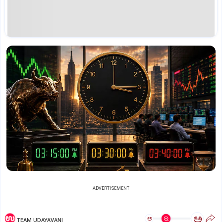
ADVERTISEMENT
ಅ
ಅ
TEAM UDAYAVANI