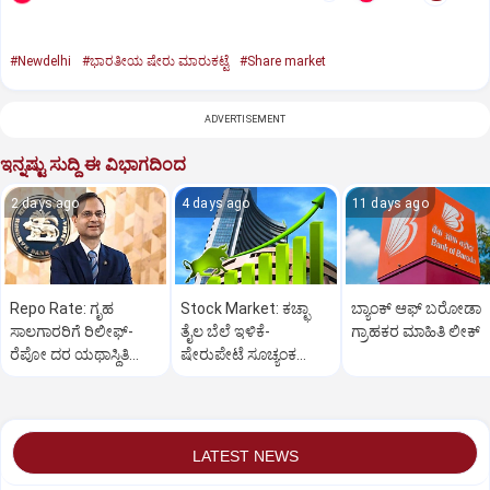
#Newdelhi
#ಭಾರತೀಯ ಷೇರು ಮಾರುಕಟ್ಟೆ
#Share market
ADVERTISEMENT
ಇನ್ನಷ್ಟು ಸುದ್ದಿ ಈ ವಿಭಾಗದಿಂದ
2 days ago
4 days ago
11 days ago
Repo Rate: ಗೃಹ
Stock Market: ಕಚ್ಛಾ
ಬ್ಯಾಂಕ್ ಆಫ್ ಬರೋಡಾ
ಸಾಲಗಾರರಿಗೆ ರಿಲೀಫ್-
ತೈಲ ಬೆಲೆ ಇಳಿಕೆ-
ಗ್ರಾಹಕರ ಮಾಹಿತಿ ಲೀಕ್
ರೆಪೋ ದರ ಯಥಾಸ್ಥಿತಿ
ಷೇರುಪೇಟೆ ಸೂಚ್ಯಂಕ
ಮುಂದುವರಿಕೆ: ಆರ್‌ ಬಿಐ
600ಕ್ಕೂ ಅಧಿಕ ಅಂಕ ಜಿಗಿತ
LATEST NEWS