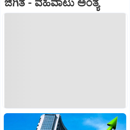
ಜಿಗಿತ - ವಹಿವಾಟು ಅಂತ್ಯ