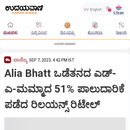
UV
English
E-Paper
ಮುಖಪುಟ
ಸುದ್ದಿ ವಿಭಾಗ
ದಿನ ಭವಿಷ್ಯ
ಹೊಂಗಿರಣ
Search
ADVERTISEMENT
ವಾಣಿಜ್ಯ
SEP 7, 2023, 4:42 PM IST
Alia Bhatt ಒಡೆತನದ ಎಡ್-
ಎ-ಮಮ್ಮಾದ 51% ಪಾಲುದಾರಿಕೆ
ಪಡೆದ ರಿಲಯನ್ಸ್ ರಿಟೇಲ್