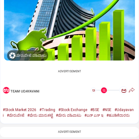
ಷೇರುಪೇಟೆ ವಹಿವಾಟು
ADVERTISEMENT
ಅ
ಅ
TEAM UDAYAVANI
#Stock Market 2026
#Trading
#Stock Exchange
#BSE
#NSE
#Udayavan
i
#ಷೇರುಪೇಟೆ
#ಷೇರು ಮಾರುಕಟ್ಟೆ
#ಷೇರು ವಹಿವಾಟು
#ಎನ್‌ ಎಸ್‌ ಇ
#ಹೂಡಿಕೆದಾರರು
ADVERTISEMENT