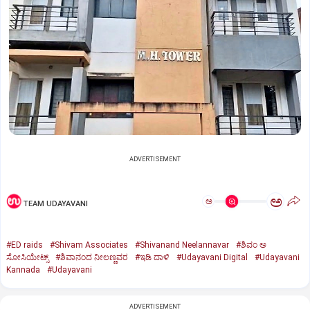
ADVERTISEMENT
ಅ
ಅ
TEAM UDAYAVANI
#ED raids
#Shivam Associates
#Shivanand Neelannavar
#ಶಿವಂ ಅ
ಸೋಸಿಯೇಟ್ಸ್
#ಶಿವಾನಂದ ನೀಲಣ್ಣವರ
#ಇಡಿ ದಾಳಿ
#Udayavani Digital
#Udayavani
Kannada
#Udayavani
ADVERTISEMENT