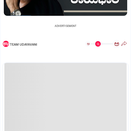
ADVERTISEMENT
ಅ
ಅ
TEAM UDAYAVANI