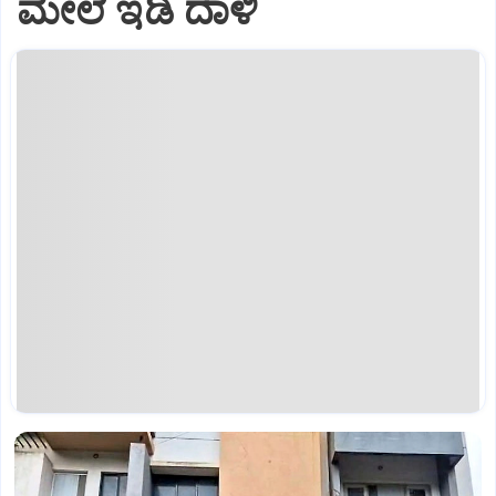
ಮೇಲೆ ಇಡಿ‌ ದಾಳಿ