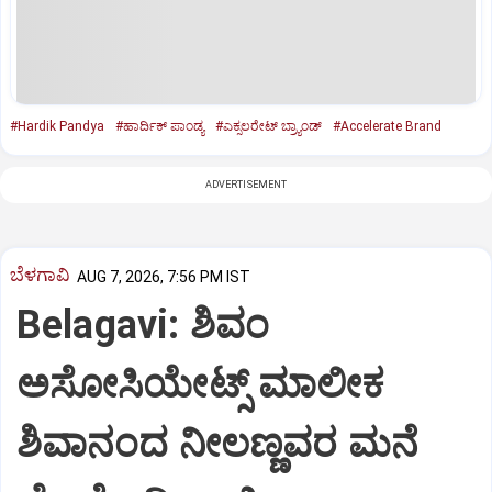
#Hardik Pandya
#ಹಾರ್ದಿಕ್‌ ಪಾಂಡ್ಯ
#ಎಕ್ಸಲರೇಟ್‌ ಬ್ರ್ಯಾಂಡ್‌
#Accelerate Brand
ADVERTISEMENT
ಬೆಳಗಾವಿ
AUG 7, 2026, 7:56 PM IST
Belagavi: ಶಿವಂ
ಅಸೋಸಿಯೇಟ್ಸ್ ಮಾಲೀಕ
ಶಿವಾನಂದ ನೀಲಣ್ಣವರ ಮನೆ