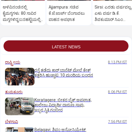
ಅಳಿವಿನಂಚಿನಲ್ಲಿ
Ajjampura: ಸಚಿವ
Sirsi: ಎರಡು ವರ್ಷವಲ್ಲ,
ಕೈಮಗ್ಗಗಳು: 80 ಸಾವಿರ
ಕೆ.ಜೆ.ಜಾರ್ಜ್ ಬೆಂಗಾವಲು
ಏಳು ವರ್ಷ ಡಿ.ಕೆ.
ಮಗ್ಗಗಳಿದ್ದ ಬನಹಟ್ಟಿಯಲ್ಲಿ
ವಾಹನ ಅಪಘಾತ
ಶಿವಕುಮಾರ್ ಸಿಎಂ
ಉಳಿದಿರುವುದು ಕೇವಲ 18!
ಆಗಬೇಕು: ಲಕ್ಷ್ಮಣ ಸವದಿ
LATEST NEWS
ರಾಷ್ಟ್ರೀಯ
8:13 PM IST
ರಸ್ತೆ ತಡೆದು ಕಾರ್ ಬಾನೆಟ್ ಮೇಲೆ ಕೇಕ್
ಕತ್ತರಿಸಿ ಹುಚ್ಚಾಟ: 10 ಮಂದಿಯ ಬಂಧನ
ತುಮಕೂರು
8:06 PM IST
Koratagere: ಭೀಕರ ಬೈಕ್ ಅಪಘಾತ,
ಕಾಲೇಜು ವಿದ್ಯಾರ್ಥಿ ದಾರುಣ ಸಾವು,
ಇಬ್ಬರ ಸ್ಥಿತಿ ಗಂಭೀರ
ಬೆಳಗಾವಿ
7:56 PM IST
Belagavi: ಶಿವಂ ಅಸೋಸಿಯೇಟ್ಸ್