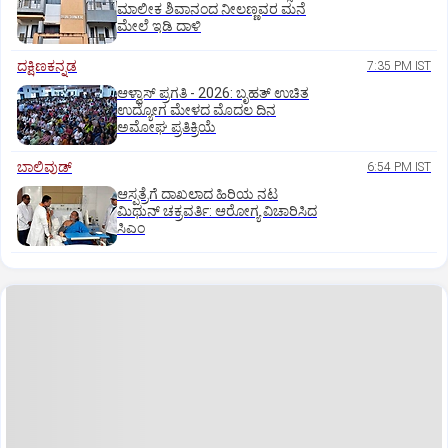
ಮಾಲೀಕ ಶಿವಾನಂದ ನೀಲಣ್ಣವರ ಮನೆ
ಮೇಲೆ ಇಡಿ‌ ದಾಳಿ
ದಕ್ಷಿಣಕನ್ನಡ
7:35 PM IST
ಆಳ್ವಾಸ್‌ ಪ್ರಗತಿ - 2026: ಬೃಹತ್ ಉಚಿತ
ಉದ್ಯೋಗ ಮೇಳದ ಮೊದಲ ದಿನ
ಅಮೋಘ ಪ್ರತಿಕ್ರಿಯೆ
ಬಾಲಿವುಡ್‌
6:54 PM IST
ಆಸ್ಪತ್ರೆಗೆ ದಾಖಲಾದ ಹಿರಿಯ ನಟ
ಮಿಥುನ್ ಚಕ್ರವರ್ತಿ: ಆರೋಗ್ಯ ವಿಚಾರಿಸಿದ
ಸಿಎಂ