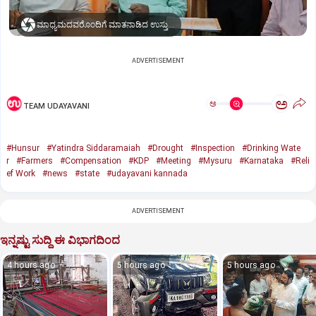
ಮಾಧ್ಯಮದವರೊಂದಿಗೆ ಮಾತನಾಡಿದ ಉಸ್ತುವಾರಿ ಸಚಿವ ಡಾ. ಯತೀಂದ್ರ ಸಿದ್ದರಾಮಯ್ಯ
ADVERTISEMENT
ಅ
ಅ
TEAM UDAYAVANI
#Hunsur
#Yatindra Siddaramaiah
#Drought
#Inspection
#Drinking Wate
r
#Farmers
#Compensation
#KDP
#Meeting
#Mysuru
#Karnataka
#Reli
ef Work
#news
#state
#udayavani kannada
ADVERTISEMENT
ಇನ್ನಷ್ಟು ಸುದ್ದಿ ಈ ವಿಭಾಗದಿಂದ
4 hours ago
5 hours ago
5 hours ago