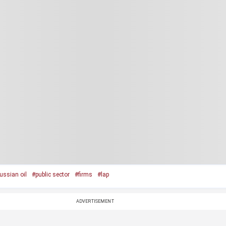
ussian oil
#public sector
#firms
#lap
ADVERTISEMENT