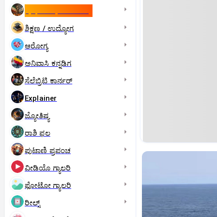
ಇಸ್ರೇಲ್- ಇರಾನ್‌ ಯುದ್ಧ
ಶಿಕ್ಷಣ / ಉದ್ಯೋಗ
ಆರೋಗ್ಯ
ಅನಿವಾಸಿ ಕನ್ನಡಿಗ
ಸೆಲೆಬ್ರಿಟಿ ಕಾರ್ನರ್‌
Explainer
ಜ್ಯೋತಿಷ್ಯ
ರಾಶಿ ಫಲ
ಪುಟಾಣಿ ಪ್ರಪಂಚ
ವೀಡಿಯೊ ಗ್ಯಾಲರಿ
ಫೋಟೋ ಗ್ಯಾಲರಿ
ರೀಲ್ಸ್