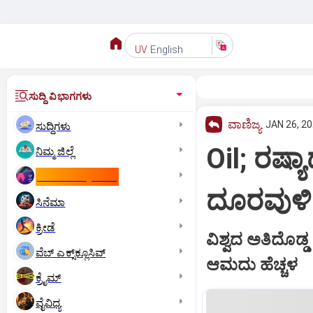
English
UV
ಸುದ್ದಿ ವಿಭಾಗಗಳು
ವಾಣಿಜ್ಯ
JAN 26, 20
ಸುದ್ದಿಗಳು
Oil; ರಷ್
ನಿಮ್ಮ ಜಿಲ್ಲೆ
ಕಾಮನ್‌ ವೆಲ್ತ್‌ ಗೇಮ್ಸ್‌
ದೂರವುಳಿದ
ಸಿನೆಮಾ
ಕ್ರೀಡೆ
ವಿಶ್ವದ ಅತಿದೊಡ್ಡ
ವೆಬ್ ಎಕ್ಸ್‌ಕ್ಲೂಸಿವ್
ಆಮದು ಹೆಚ್ಚಳ
ಕ್ರೈಮ್
ವೈವಿಧ್ಯ