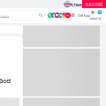
SUBSCRIBE
E-Paper
Get App
h News
Android
iOS
ಯದಿಂದ