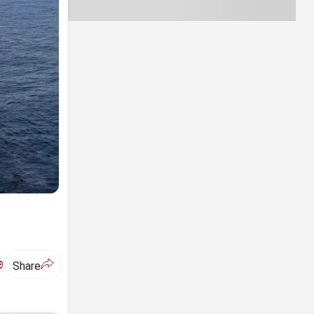
ಅ
Share