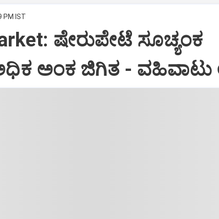
9 PM IST
rket: ಷೇರುಪೇಟೆ ಸೂಚ್ಯಂಕ
ಅಧಿಕ ಅಂಕ ಜಿಗಿತ - ವಹಿವಾಟು 