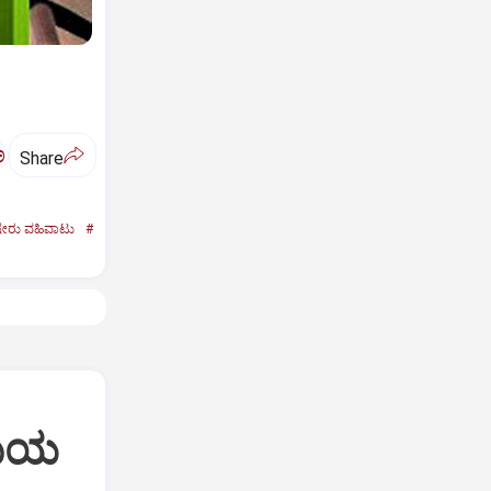
ಅ
Share
ೇರು ವಹಿವಾಟು
#
ಸಮಯ