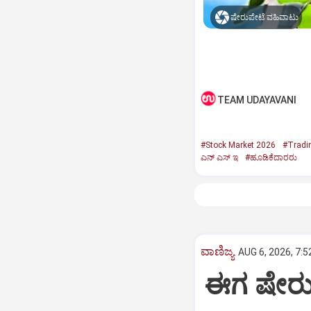
ಷೇರುಪೇಟೆ ವಹಿವಾಟು
TEAM UDAYAVANI
#Stock Market 2026
#Tradi
ಎನ್‌ ಎಸ್‌ ಇ
#ಹೂಡಿಕೆದಾರರು
ವಾಣಿಜ್ಯ
AUG 6, 2026, 7:5
ಈಗ ಷೇರು