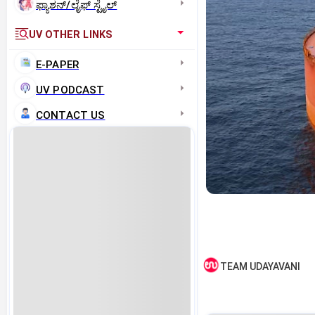
ಫ್ಯಾಶನ್/ಲೈಫ್‌ ಸ್ಟೈಲ್
UV OTHER LINKS
E-PAPER
UV PODCAST
CONTACT US
TEAM UDAYAVANI