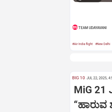
TEAM UDAYAVANI
#Air India flight
#New Delhi
BIG 10
JUL 22, 2025, 4
MiG 21 
“ಹಾರುವ ಶ