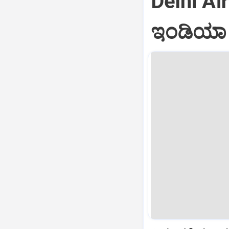
Delhi Air
ಇಂಡಿಯಾ ವ