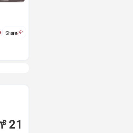
ಅ
Share
್‌ 21