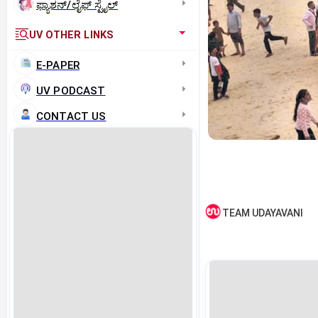
ಫ್ಯಾಶನ್/ಲೈಫ್‌ ಸ್ಟೈಲ್
UV OTHER LINKS
E-PAPER
UV PODCAST
CONTACT US
TEAM UDAYAVANI