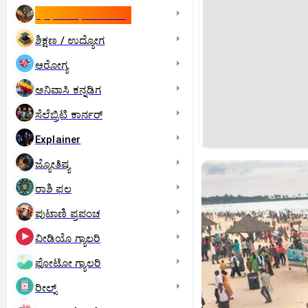
ಇಸ್ರೇಲ್- ಇರಾನ್‌ ಯುದ್ಧ
ಶಿಕ್ಷಣ / ಉದ್ಯೋಗ
ಆರೋಗ್ಯ
ಅನಿವಾಸಿ ಕನ್ನಡಿಗ
ಸೆಲೆಬ್ರಿಟಿ ಕಾರ್ನರ್‌
Explainer
ಜ್ಯೋತಿಷ್ಯ
ರಾಶಿ ಫಲ
ಪುಟಾಣಿ ಪ್ರಪಂಚ
ವೀಡಿಯೊ ಗ್ಯಾಲರಿ
ಫೋಟೋ ಗ್ಯಾಲರಿ
ರೀಲ್ಸ್