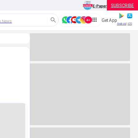
SUBSCRIBE
E-Paper
Get App
h News
Android
iOS