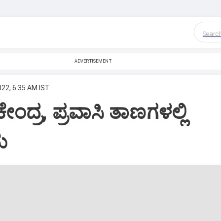
Searc
ADVERTISEMENT
022, 6:35 AM IST
ೇಂದ್ರ, ಪ್ರವಾಸಿ ತಾಣಗಳಲ್ಲಿ
ಮ