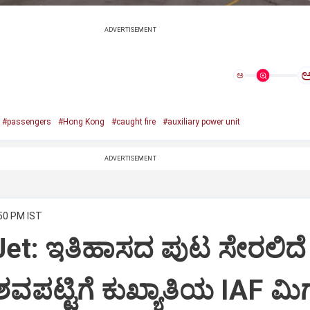
ADVERTISEMENT
ಅ
#passengers
#Hong Kong
#caught fire
#auxiliary power unit
ADVERTISEMENT
:50 PM IST
Jet: ಇತಿಹಾಸದ ಪುಟ ಸೇರಲಿದೆ
ವಪಟ್ಟಿಗೆ ಕುಖ್ಯಾತಿಯ IAF ಮಿಗ