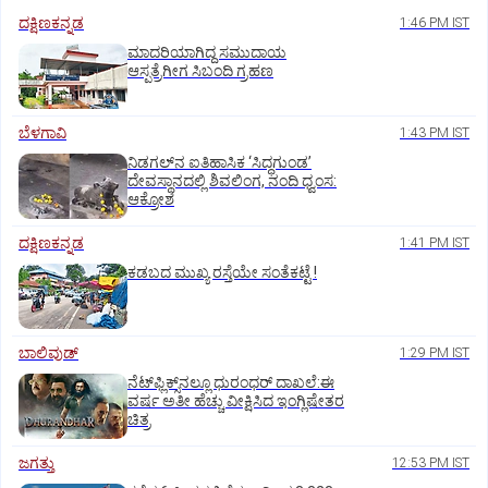
ದಕ್ಷಿಣಕನ್ನಡ
1:46 PM IST
ಮಾದರಿಯಾಗಿದ್ದ ಸಮುದಾಯ
ಆಸ್ಪತ್ರೆಗೀಗ ಸಿಬಂದಿ ಗ್ರಹಣ
ಬೆಳಗಾವಿ
1:43 PM IST
ನಿಡಗಲ್‌ನ ಐತಿಹಾಸಿಕ ‘ಸಿದ್ಧಗುಂಡ’
ದೇವಸ್ಥಾನದಲ್ಲಿ ಶಿವಲಿಂಗ, ನಂದಿ ಧ್ವಂಸ:
ಆಕ್ರೋಶ
ದಕ್ಷಿಣಕನ್ನಡ
1:41 PM IST
ಕಡಬದ ಮುಖ್ಯ ರಸ್ತೆಯೇ ಸಂತೆಕಟ್ಟೆ !
ಬಾಲಿವುಡ್‌
1:29 PM IST
ನೆಟ್‌ಫ್ಲಿಕ್ಸ್‌ನಲ್ಲೂ ಧುರಂಧರ್‌ ದಾಖಲೆ:ಈ
ವರ್ಷ ಅತೀ ಹೆಚ್ಚು ವೀಕ್ಷಿಸಿದ ಇಂಗ್ಲಿಷೇತರ
ಚಿತ್ರ
ಜಗತ್ತು
12:53 PM IST