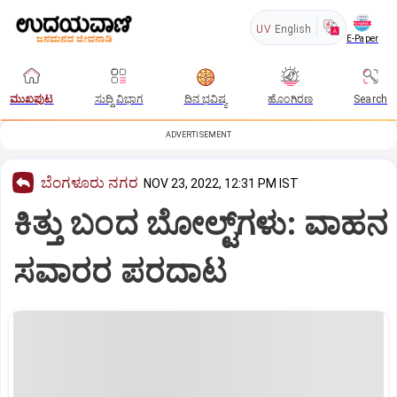
UV
English
E-Paper
ಮುಖಪುಟ
ಸುದ್ದಿ ವಿಭಾಗ
ದಿನ ಭವಿಷ್ಯ
ಹೊಂಗಿರಣ
Search
ADVERTISEMENT
ಬೆಂಗಳೂರು ನಗರ
NOV 23, 2022, 12:31 PM IST
ಕಿತ್ತು ಬಂದ ಬೋಲ್ಟ್‌ಗಳು: ವಾಹನ
ಸವಾರರ ಪರದಾಟ