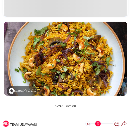
ಸಾಂದರ್ಭಿಕ ಚಿತ್ರ
ADVERTISEMENT
ಅ
ಅ
TEAM UDAYAVANI