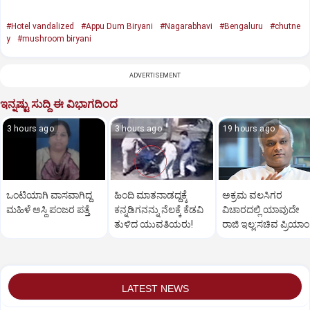
#Hotel vandalized
#Appu Dum Biryani
#Nagarabhavi
#Bengaluru
#chutne
y
#mushroom biryani
ADVERTISEMENT
ಇನ್ನಷ್ಟು ಸುದ್ದಿ ಈ ವಿಭಾಗದಿಂದ
3 hours ago
3 hours ago
19 hours ago
ಒಂಟಿಯಾಗಿ ವಾಸವಾಗಿದ್ದ
ಹಿಂದಿ ಮಾತನಾಡದ್ದಕ್ಕೆ
ಅಕ್ರಮ ವಲಸಿಗರ
ಮಹಿಳೆ ಅಸ್ಥಿ ಪಂಜರ ಪತ್ತೆ
ಕನ್ನಡಿಗನನ್ನು ನೆಲಕ್ಕೆ ಕೆಡವಿ
ವಿಚಾರದಲ್ಲಿ ಯಾವುದೇ
ತುಳಿದ ಯುವತಿಯರು!
ರಾಜಿ ಇಲ್ಲ:ಸಚಿವ ಪ್ರಿಯಾಂ
ಖರ್ಗೆ ಕಿಡಿ
LATEST NEWS