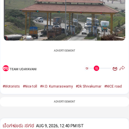
ADVERTISEMENT
ಅ
ಅ
TEAM UDAYAVANI
#Motorists
#Nice toll
#H.D. Kumaraswamy
#Dk Shivakumar
#NICE road
ADVERTISEMENT
ಬೆಂಗಳೂರು ನಗರ
AUG 9, 2026, 12:40 PM IST