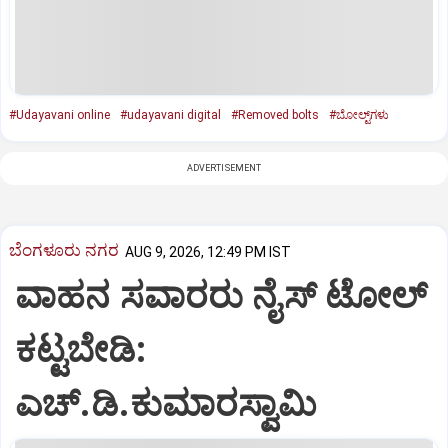
#Udayavani online
#udayavani digital
#Removed bolts
#ಬೋಲ್ಟ್‌ಗಳು
ADVERTISEMENT
ಬೆಂಗಳೂರು ನಗರ
AUG 9, 2026, 12:49 PM IST
ವಾಹನ ಸವಾರರು ನೈಸ್‌ ಟೋಲ್‌
ಕಟ್ಟಬೇಡಿ:
ಎಚ್‌.ಡಿ.ಕುಮಾರಸ್ವಾಮಿ