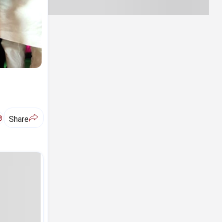
ಅ
Share