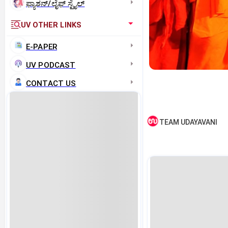
ಫ್ಯಾಶನ್/ಲೈಫ್‌ ಸ್ಟೈಲ್
UV OTHER LINKS
E-PAPER
UV PODCAST
CONTACT US
TEAM UDAYAVANI