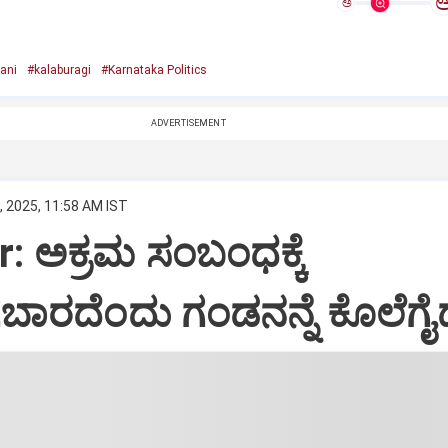
ಅ
ani
#kalaburagi
#Karnataka Politics
ADVERTISEMENT
, 2025, 11:58 AM IST
r: ಅಕ್ರಮ ಸಂಬಂಧಕ್ಕೆ
ಬಾರದೆಂದು ಗಂಡನನ್ನೆ ಕೊಲೆಗೈದ 