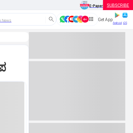
SUBSCRIBE
E-Paper
Get App
h News
Android
iOS
ೀಪ