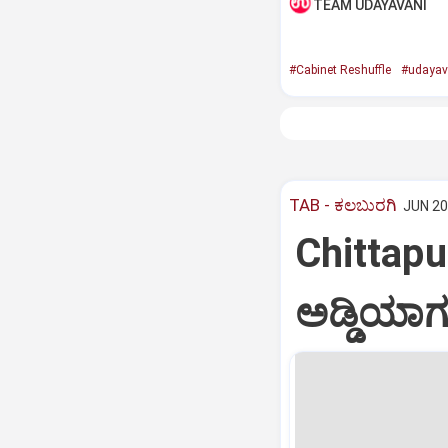
TEAM UDAYAVANI
#Cabinet Reshuffle
#udayav
TAB - ಕಲಬುರಗಿ
JUN 20
Chittapu
ಅಡ್ಡಿಯಾಗ