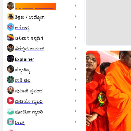
ಇಸ್ರೇಲ್- ಇರಾನ್‌ ಯುದ್ಧ
ಶಿಕ್ಷಣ / ಉದ್ಯೋಗ
ಆರೋಗ್ಯ
ಅನಿವಾಸಿ ಕನ್ನಡಿಗ
ಸೆಲೆಬ್ರಿಟಿ ಕಾರ್ನರ್‌
Explainer
ಜ್ಯೋತಿಷ್ಯ
ರಾಶಿ ಫಲ
ಪುಟಾಣಿ ಪ್ರಪಂಚ
ವೀಡಿಯೊ ಗ್ಯಾಲರಿ
ಫೋಟೋ ಗ್ಯಾಲರಿ
ರೀಲ್ಸ್