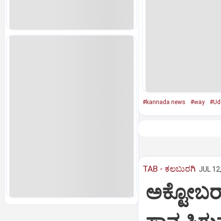
#kannada news
#way
#Ud
TAB - ಕಲಬುರಗಿ
JUL 12
ಅಕ್ಟೋಬರ್