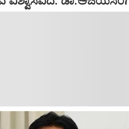
ಗುವ ವಿಶ್ವಾಸವಿದೆ: ಡಾ.ಅಜಯಸಿಂ