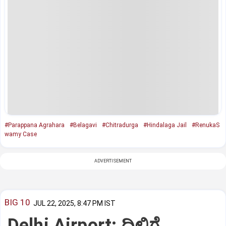
#Parappana Agrahara
#Belagavi
#Chitradurga
#Hindalaga Jail
#RenukaS
wamy Case
ADVERTISEMENT
BIG 10
JUL 22, 2025, 8:47 PM IST
Delhi Airport: ದಿಲ್ಲಿಗೆ