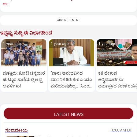
ent
ADVERTISEMENT
ಇನ್ನಷ್ಟು ಸುದ್ದಿ ಈ ವಿಭಾಗದಿಂದ
1 year ago
1 year ago
1 year ago
ಪುತ್ತೂರು: ಕೋಟಿ ಚೆನ್ನಯರ
“ನಾನು ಅನುಭವಿಸಿದ
ಕತೆ ಹೇಳುವ
ಹುಟ್ಟೂರ ಶಾಲೆಯಲ್ಲಿ ಅಷ್ಟ
ಮಾನಸಿಕ ಕಿರುಕುಳ ಎಂದೂ
ಅಸ್ಥಿಪಂಜರಗಳು:
ಅವಳಿಗಳು!
ಮರೆಯುವುದಿಲ್ಲ…’: ಸಿಎಂ
ಧರ್ಮಸ್ಥಳದ‌ ಕರಾಳ ರಹಸ್ಯ
ಸಿದ್ದರಾಮಯ್ಯ
ತೆರೆದಿಡಲಿದೆಯೇ ಡಿಎನ್
ಪರೀಕ್ಷೆ?
LATEST NEWS
ಸಂಪಾದಕೀಯ
10:00 AM IST