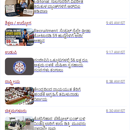
Editorial: ಸಾಲಗಾರರಿಗೆ ವಿಪರೀತ
ಕಿರುಕುಳ ಬ್ಯಾಂಕ್‌ಗಳಿಗೆ ಆರ್‌ಬಿಐ
ಕಡಿವಾಣ
ಶಿಕ್ಷಣ / ಉದ್ಯೋಗ
9:45 AM IST
Recruitment: ಸೆಂಟ್ರಲ್‌ ರೈಲ್ವೇ-ಕ್ರೀಡಾ
ಕೋಟಾದಡಿ 59 ಹುದ್ದೆಗಳಿಗೆ ಅರ್ಜಿ
ಆಹ್ವಾನ
ಉಡುಪಿ
9:17 AM IST
ಸಂಜೀವಿನಿ ಒಕ್ಕೂಟಗಳಲ್ಲಿ 56 ಲಕ್ಷ ರೂ.
ಅಕ್ರಮ ಬಳಕೆ: ಮಹಿಳಾ ಸ್ವಸಹಾಯ
ಸಂಘಗಳು ಕಂಗಾಲು
ರಾಷ್ಟ್ರೀಯ
8:38 AM IST
ಕೇಂದ್ರದಿಂದ ನ್ಯಾಯಯುತ ತೆರಿಗೆ
ಹಂಚಿಕೆ ಆಗ್ರಹಿಸಿ ತಮಿಳುನಾಡು
ನಿರ್ಣಯ
ಚಿಕ್ಕಮಗಳೂರು
8:30 AM IST
ಕೊಟ್ಟಿಗೆಹಾರ: ಪೆಟ್ರೋಲ್ ಬಂಕ್ ಬಳಿ
ನಿಂತಿದ್ದ ಲಾರಿಗೆ ಕಾರು ಡಿಕ್ಕಿ: ಮೂವರು
ಸ್ಥಳದಲ್ಲೇ ಸಾವು