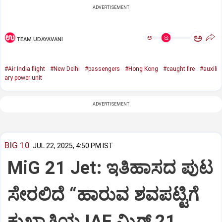
ADVERTISEMENT
ಅ
ಅ
TEAM UDAYAVANI
#Air India flight
#New Delhi
#passengers
#Hong Kong
#caught fire
#auxili
ary power unit
ADVERTISEMENT
BIG 10
JUL 22, 2025, 4:50 PM IST
MiG 21 Jet: ಇತಿಹಾಸದ ಪುಟ
ಸೇರಲಿದೆ “ಹಾರುವ ಶವಪಟ್ಟಿಗೆ
ಕುಖ್ಯಾತಿಯ IAF ಮಿಗ್‌ 21