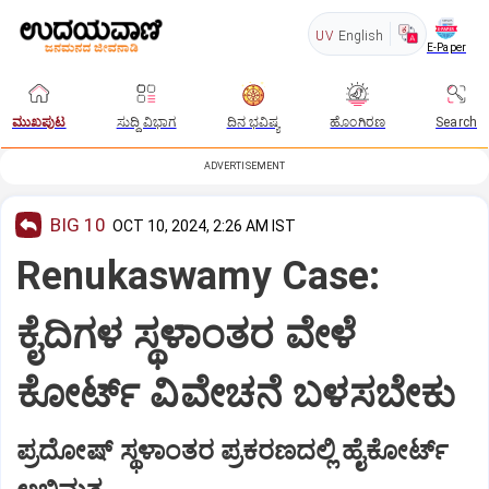
UV
English
E-Paper
ಮುಖಪುಟ
ಸುದ್ದಿ ವಿಭಾಗ
ದಿನ ಭವಿಷ್ಯ
ಹೊಂಗಿರಣ
Search
ADVERTISEMENT
BIG 10
OCT 10, 2024, 2:26 AM IST
Renukaswamy Case:
ಕೈದಿಗಳ ಸ್ಥಳಾಂತರ ವೇಳೆ
ಕೋರ್ಟ್‌ ವಿವೇಚನೆ ಬಳಸಬೇಕು
ಪ್ರದೋಷ್‌ ಸ್ಥಳಾಂತರ ಪ್ರಕರಣದಲ್ಲಿ ಹೈಕೋರ್ಟ್‌