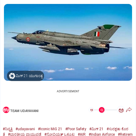
ಮಿಗ್‌ 21 ಯುಗಾಂತ್ಯ
ADVERTISEMENT
ಅ
ಅ
TEAM UDAYAVANI
#ನಿವೃತ್ತಿ
#udayavani
#Iconic MiG 21
#Poor Safety
#ಮಿಗ್‌ 21
#ಸುರಕ್ಷತಾ ಕೊರ
ತೆ
#ಭಾರತೀಯ ವಾಯುಪಡೆ
#ಸೋವಿಯತ್‌ ಒಕ್ಕೂಟ
#AIR
#Indian Airforce
#Retirem