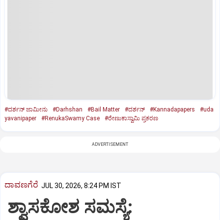
#ದರ್ಶನ್‌ ಜಾಮೀನು
#Darhshan
#Bail Matter
#ದರ್ಶನ್‌
#Kannadapapers
#uda
yavanipaper
#RenukaSwamy Case
#ರೇಣುಕಾಸ್ವಾಮಿ ಪ್ರಕರಣ
ADVERTISEMENT
ದಾವಣಗೆರೆ
JUL 30, 2026, 8:24 PM IST
ಶ್ವಾಸಕೋಶ ಸಮಸ್ಯೆ: