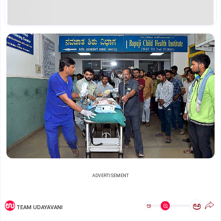
ADVERTISEMENT
ಅ
ಅ
TEAM UDAYAVANI