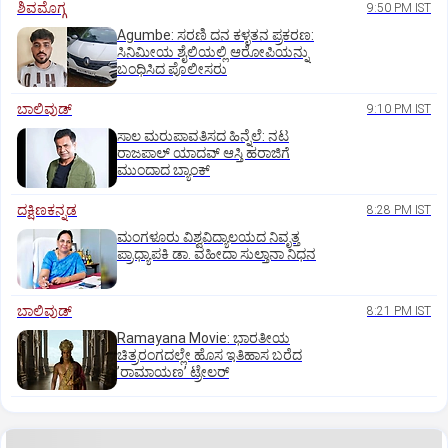
ಶಿವಮೊಗ್ಗ
9:50 PM IST
Agumbe: ಸರಣಿ ದನ ಕಳ್ಳತನ ಪ್ರಕರಣ:
ಸಿನಿಮೀಯ ಶೈಲಿಯಲ್ಲಿ ಆರೋಪಿಯನ್ನು
ಬಂಧಿಸಿದ ಪೊಲೀಸರು
ಬಾಲಿವುಡ್‌
9:10 PM IST
ಸಾಲ ಮರುಪಾವತಿಸದ ಹಿನ್ನೆಲೆ: ನಟ
ರಾಜಪಾಲ್ ಯಾದವ್‌ ಆಸ್ತಿ ಹರಾಜಿಗೆ
ಮುಂದಾದ ಬ್ಯಾಂಕ್
ದಕ್ಷಿಣಕನ್ನಡ
8:28 PM IST
ಮಂಗಳೂರು ವಿಶ್ವವಿದ್ಯಾಲಯದ ನಿವೃತ್ತ
ಪ್ರಾಧ್ಯಾಪಕಿ ಡಾ. ವಹೀದಾ ಸುಲ್ತಾನಾ ನಿಧನ
ಬಾಲಿವುಡ್‌
8:21 PM IST
Ramayana Movie: ಭಾರತೀಯ
ಚಿತ್ರರಂಗದಲ್ಲೇ ಹೊಸ ಇತಿಹಾಸ ಬರೆದ
ʼರಾಮಾಯಣʼ ಟ್ರೇಲರ್