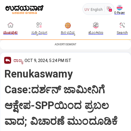
UV
English
E-Paper
ಮುಖಪುಟ
ಸುದ್ದಿ ವಿಭಾಗ
ದಿನ ಭವಿಷ್ಯ
ಹೊಂಗಿರಣ
Search
ADVERTISEMENT
ರಾಜ್ಯ
OCT 9, 2024, 5:24 PM IST
Renukaswamy
Case:ದರ್ಶನ್‌ ಜಾಮೀನಿಗೆ
ಆಕ್ಷೇಪ-SPPಯಿಂದ ಪ್ರಬಲ
ವಾದ; ವಿಚಾರಣೆ ಮುಂದೂಡಿಕೆ