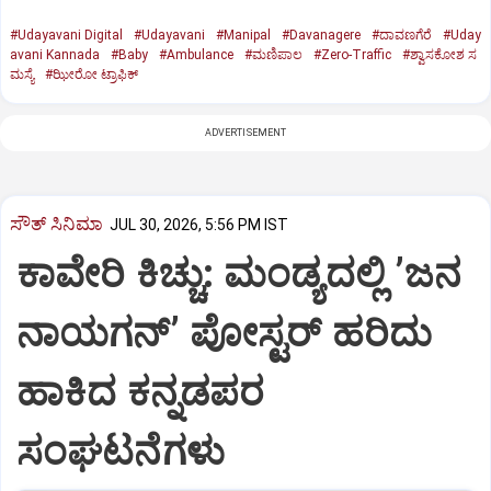
#Udayavani Digital
#Udayavani
#Manipal
#Davanagere
#ದಾವಣಗೆರೆ
#Uday
avani Kannada
#Baby
#Ambulance
#ಮಣಿಪಾಲ
#Zero-Traffic
#ಶ್ವಾಸಕೋಶ ಸ
ಮಸ್ಯೆ
#ಝೀರೋ ಟ್ರಾಫಿಕ್‌
ADVERTISEMENT
ಸೌತ್‌ ಸಿನಿಮಾ
JUL 30, 2026, 5:56 PM IST
ಕಾವೇರಿ ಕಿಚ್ಚು: ಮಂಡ್ಯದಲ್ಲಿ ʼಜನ
ನಾಯಗನ್‌ʼ ಪೋಸ್ಟರ್‌ ಹರಿದು
ಹಾಕಿದ ಕನ್ನಡಪರ
ಸಂಘಟನೆಗಳು