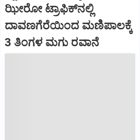
ಝೀರೋ ಟ್ರಾಫಿಕ್‌ನಲ್ಲಿ
ದಾವಣಗೆರೆಯಿಂದ ಮಣಿಪಾಲಕ್ಕೆ
3 ತಿಂಗಳ ಮಗು ರವಾನೆ