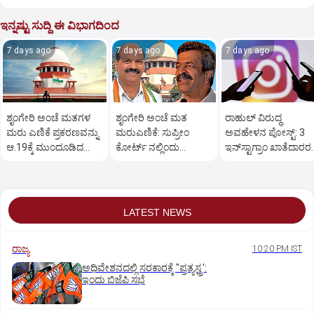
ಇನ್ನಷ್ಟು ಸುದ್ದಿ ಈ ವಿಭಾಗದಿಂದ
7 days ago
7 days ago
7 days ago
ಶೃಂಗೇರಿ ಅಂಚೆ ಮತಗಳ
ಶೃಂಗೇರಿ ಅಂಚೆ ಮತ
ರಾಹುಲ್‌ ವಿರುದ್ಧ
ಮರು ಎಣಿಕೆ ಪ್ರಕರಣವನ್ನು
ಮರುಎಣಿಕೆ: ಸುಪ್ರೀಂ
ಅವಹೇಳನ ಪೋಸ್ಟ್‌: 3
ಆ.19ಕ್ಕೆ ಮುಂದೂಡಿದ
ಕೋರ್ಟ್‌ ನಲ್ಲಿಂದು
ಇನ್‌ಸ್ಟಾಗ್ರಾಂ ಖಾತೆದಾರರ
ಸುಪ್ರೀಂ
ಮಹತ್ವದ ವಿಚಾರಣೆ
ವಿರುದ್ಧ ಪ್ರಕರಣ
LATEST NEWS
ರಾಜ್ಯ
10:20 PM IST
ಅಧಿವೇಶನದಲ್ಲಿ ಸರಕಾರಕ್ಕೆ "ಪ್ರತ್ಯಸ್ತ್ರ':
ಇಂದು ಬಿಜೆಪಿ ಸಭೆ