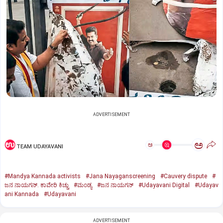
ADVERTISEMENT
ಅ
ಅ
TEAM UDAYAVANI
#Mandya Kannada activists
#Jana Nayaganscreening
#Cauvery dispute
#
ಜನ ನಾಯಗನ್.‌ ಕಾವೇರಿ ಕಿಚ್ಚು
#ಮಂಡ್ಯ
#ಜನ ನಾಯಗನ್‌
#Udayavani Digital
#Udayav
ani Kannada
#Udayavani
ADVERTISEMENT