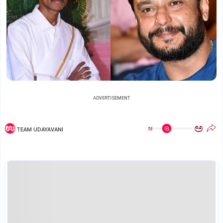
ADVERTISEMENT
ಅ
ಅ
TEAM UDAYAVANI