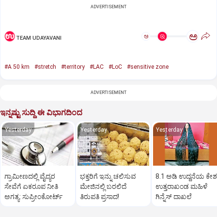
ADVERTISEMENT
ಅ
ಅ
TEAM UDAYAVANI
#A 50 km
#stretch
#territory
#LAC
#LoC
#sensitive zone
ADVERTISEMENT
ಇನ್ನಷ್ಟು ಸುದ್ದಿ ಈ ವಿಭಾಗದಿಂದ
Yesterday
Yesterday
Yesterday
ಗ್ರಾಮೀಣದಲ್ಲಿ ವೈದ್ಯರ
ಭಕ್ತರಿಗೆ ಇನ್ನು ಚಲಿಸುವ
8.1 ಅಡಿ ಉದ್ದನೆಯ ಕೇಶ
ಸೇವೆಗೆ ಏಕರೂಪ ನೀತಿ
ಮೇಜಿನಲ್ಲಿ ಬರಲಿದೆ
ಉತ್ತರಾಖಂಡ ಮಹಿಳೆ
ಅಗತ್ಯ: ಸುಪ್ರೀಂಕೋರ್ಟ್‌
ತಿರುಪತಿ ಪ್ರಸಾದ!
ಗಿನ್ನೆಸ್‌ ದಾಖಲೆ