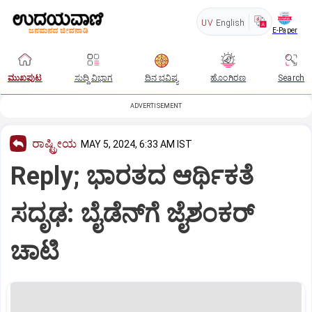
UV
English
E-Paper
ಮುಖಪುಟ
ಸುದ್ದಿ ವಿಭಾಗ
ದಿನ ಭವಿಷ್ಯ
ಹೊಂಗಿರಣ
Search
ADVERTISEMENT
ರಾಷ್ಟ್ರೀಯ
MAY 5, 2024, 6:33 AM IST
Reply; ಭಾರತದ ಆರ್ಥಿಕತೆ
ಸದೃಢ: ಬೈಡೆನ್‌ಗೆ ಜೈಶಂಕರ್‌
ಚಾಟಿ