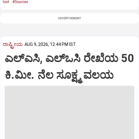
test
#Sources
ADVERTISEMENT
ರಾಷ್ಟ್ರೀಯ
AUG 9, 2026, 12:44 PM IST
ಎಲ್‌ಎಸಿ, ಎಲ್‌ಒಸಿ ರೇಖೆಯ 50
ಕಿ.ಮೀ. ನೆಲ ಸೂಕ್ಷ್ಮ ವಲಯ