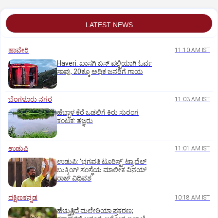
LATEST NEWS
ಹಾವೇರಿ
11:10 AM IST
Haveri: ಖಾಸಗಿ ಬಸ್ ಪಲ್ಟಿಯಾಗಿ ಓರ್ವ
ಸಾವು, 20ಕ್ಕೂ ಅಧಿಕ ಜನರಿಗೆ ಗಾಯ
ಬೆಂಗಳೂರು ನಗರ
11:03 AM IST
ಹೆಬ್ಬಾಳ ಕೆರೆ ಒಡಲಿಗೆ ಕಿರು ಸುರಂಗ
ಕಂಟಕ: ತಜ್ಞರು
ಉಡುಪಿ
11:01 AM IST
ಉಡುಪಿ: 'ಭಗವತಿ ಟೂರಿಸ್ಟ್' ಟ್ರಾವೆಲ್
ಬುಕ್ಕಿಂಗ್ ಸಂಸ್ಥೆಯ ಮಾಲೀಕ ವಿನಯ್
ರಾಜ್ ವಿಧಿವಶ
ದಕ್ಷಿಣಕನ್ನಡ
10:18 AM IST
ಹೆಚ್ಚುತ್ತಿದೆ ಮಲೇರಿಯಾ ಪ್ರಕರಣ;