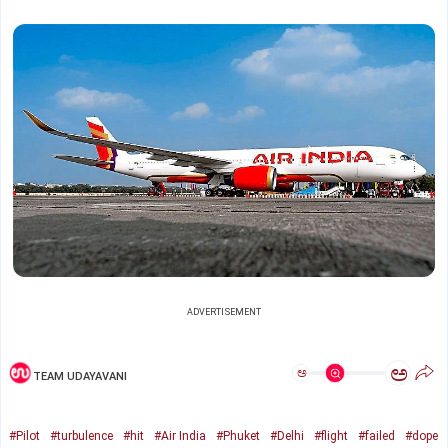
ADVERTISEMENT
ಅ
ಅ
TEAM UDAYAVANI
#Pilot
#turbulence
#hit
#Air India
#Phuket
#Delhi
#flight
#failed
#dope