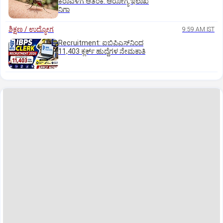
ಕರಾವಳಿಗೆ ಆತಂಕ: ಆರೋಗ್ಯ ಇಲಾಖೆ
ನಿಗಾ
ಶಿಕ್ಷಣ / ಉದ್ಯೋಗ
9:59 AM IST
Recruitment: ಐಬಿಪಿಎಸ್‌ನಿಂದ
11,403 ಕ್ಲರ್ಕ್‌ ಹುದ್ದೆಗಳ ನೇಮಕಾತಿ