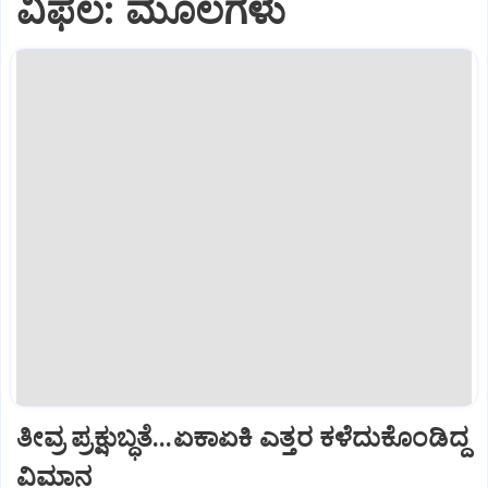
ವಿಫಲ: ಮೂಲಗಳು
ತೀವ್ರ ಪ್ರಕ್ಷುಬ್ಧತೆ...ಏಕಾಏಕಿ ಎತ್ತರ ಕಳೆದುಕೊಂಡಿದ್ದ
ವಿಮಾನ