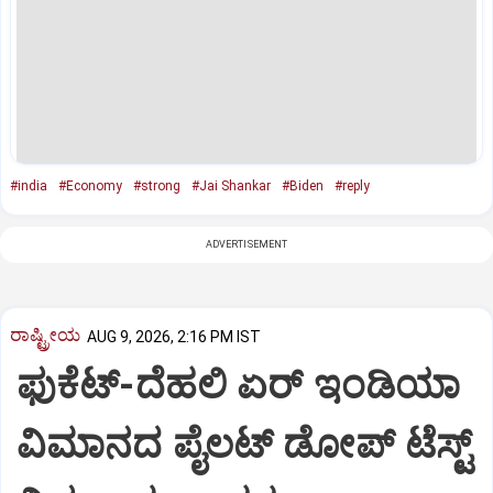
#india
#Economy
#strong
#Jai Shankar
#Biden
#reply
ADVERTISEMENT
ರಾಷ್ಟ್ರೀಯ
AUG 9, 2026, 2:16 PM IST
ಫುಕೆಟ್‌-ದೆಹಲಿ ಏರ್‌ ಇಂಡಿಯಾ
ವಿಮಾನದ ಪೈಲಟ್‌ ಡೋಪ್‌ ಟೆಸ್ಟ್‌