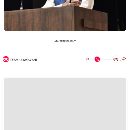
ADVERTISEMENT
ಅ
ಅ
TEAM UDAYAVANI