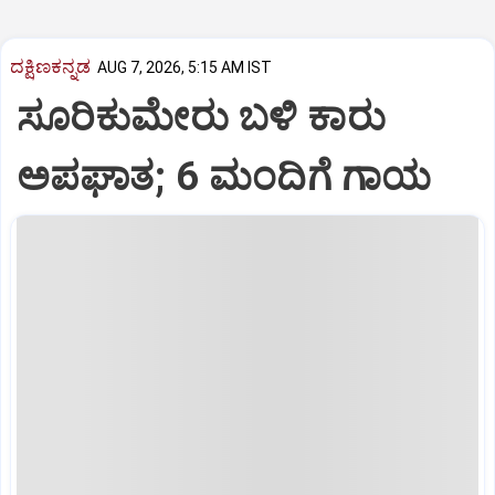
ದಕ್ಷಿಣಕನ್ನಡ
AUG 7, 2026, 5:15 AM IST
ಸೂರಿಕುಮೇರು ಬಳಿ ಕಾರು
ಅಪಘಾತ; 6 ಮಂದಿಗೆ ಗಾಯ