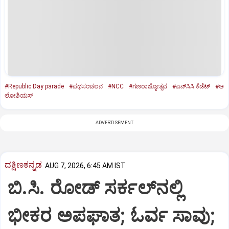
#Republic Day parade
#ಪಥಸಂಚಲನ
#NCC
#ಗಣರಾಜ್ಯೋತ್ಸವ
#ಎನ್‌ಸಿಸಿ ಕೆಡೆಟ್‌
#ಅ
ಲೋಶಿಯಸ್‌
ADVERTISEMENT
ದಕ್ಷಿಣಕನ್ನಡ
AUG 7, 2026, 6:45 AM IST
ಬಿ.ಸಿ. ರೋಡ್‌ ಸರ್ಕಲ್‌ನಲ್ಲಿ
ಭೀಕರ ಅಪಘಾತ; ಓರ್ವ ಸಾವು;