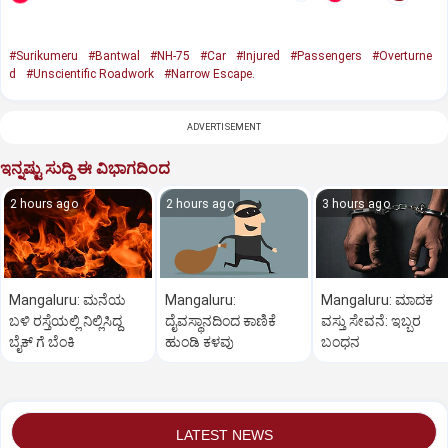
#Surikumeru
#Bantwal
#NH-75
#Car
#Injured
#Passengers
#Overturne
d
#Unscientific Roadwork
#Narrow Escape.
ADVERTISEMENT
ಇನ್ನಷ್ಟು ಸುದ್ದಿ ಈ ವಿಭಾಗದಿಂದ
2 hours ago
2 hours ago
3 hours ago
Mangaluru: ಮನೆಯ
Mangaluru:
Mangaluru: ಮಾದಕ
ಬಳಿ ರಸ್ತೆಯಲ್ಲಿ ನಿಲ್ಲಿಸಿದ್ದ
ದೈವಸ್ಥಾನದಿಂದ ಕಾಣಿಕೆ
ವಸ್ತು ಸೇವನೆ: ಇಬ್ಬರ
ಬೈಕ್ ಗೆ ಬೆಂಕಿ
ಹುಂಡಿ ಕಳವು
ಬಂಧನ
LATEST NEWS