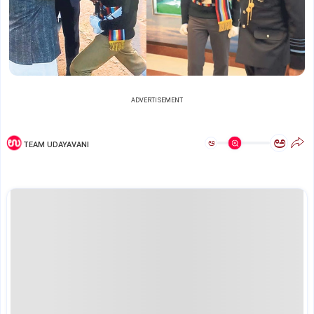
ADVERTISEMENT
ಅ
ಅ
TEAM UDAYAVANI