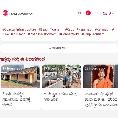
ಅ
ಅ
TEAM UDAYAVANI
#Coastal Infrastructure
#Beach Tourism
#Kaup
#Hejamadi
#Katapadi
#
Blue Flag Beach
#Road Development
#Connectivity
#Udupi Tourism
ADVERTISEMENT
ಇನ್ನಷ್ಟು ಸುದ್ದಿ ಈ ವಿಭಾಗದಿಂದ
17 hours ago
17 hours ago
22 hours ago
ಕೆರಾಡಿ: ಸುಸಜ್ಜಿತ
ಹಂದಿ ಜ್ವರ: ಆತಂಕ ಬೇಡ,
ಮುಂಬಯಿ ಶ್ರೀ ಪುತ್ತಿಗೆ
ಸಮುದಾಯ ಭವನಕ್ಕೆ
ನಿಗಾ ಇರಲಿ
ಶಾಖಾ ಮಠ: ಆ. 12ರಿಂದ
ಬೇಡಿಕೆ
ಪುತ್ತಿಗೆ ಶ್ರೀಗಳ ಚಾತುರ್ಮ
ವ್ರತ