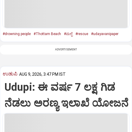
#drowning people
#Thottam Beach
#ಮಲ್ಪೆ
#rescue
#udayavanipaper
ADVERTISEMENT
ಉಡುಪಿ
AUG 9, 2026, 3:47 PM IST
Udupi: ಈ ವರ್ಷ 7 ಲಕ್ಷ ಗಿಡ
ನೆಡಲು ಅರಣ್ಯ ಇಲಾಖೆ ಯೋಜನೆ