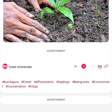
ADVERTISEMENT
ಅ
ಅ
TEAM UDAYAVANI
#Kundapura
#Forest
#Afforestation
#Saplings
#Mangroves
#Environmen
t
#Conservation
#Udupi
ADVERTISEMENT