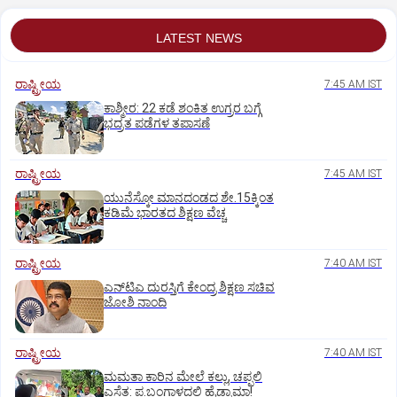
LATEST NEWS
ರಾಷ್ಟ್ರೀಯ
7:45 AM IST
ಕಾಶ್ಮೀರ: 22 ಕಡೆ ಶಂಕಿತ ಉಗ್ರರ ಬಗ್ಗೆ
ಭದ್ರತ ಪಡೆಗಳ ತಪಾಸಣೆ
ರಾಷ್ಟ್ರೀಯ
7:45 AM IST
ಯುನೆಸ್ಕೋ ಮಾನದಂಡದ ಶೇ.15ಕ್ಕಿಂತ
ಕಡಿಮೆ ಭಾರತದ ಶಿಕ್ಷಣ ವೆಚ್ಚ
ರಾಷ್ಟ್ರೀಯ
7:40 AM IST
ಎನ್‌ಟಿಎ ದುರಸ್ತಿಗೆ ಕೇಂದ್ರ ಶಿಕ್ಷಣ ಸಚಿವ
ಜೋಶಿ ನಾಂದಿ
ರಾಷ್ಟ್ರೀಯ
7:40 AM IST
ಮಮತಾ ಕಾರಿನ ಮೇಲೆ ಕಲ್ಲು, ಚಪ್ಪಲಿ
ಎಸೆತ: ಪ.ಬಂಗಾಳದಲ್ಲಿ ಹೈಡ್ರಾಮಾ!