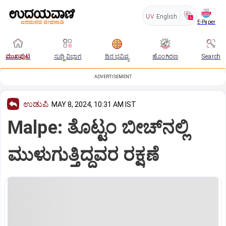
UV
English
E-Paper
ಮುಖಪುಟ
ಸುದ್ದಿ ವಿಭಾಗ
ದಿನ ಭವಿಷ್ಯ
ಹೊಂಗಿರಣ
Search
ADVERTISEMENT
ಉಡುಪಿ
MAY 8, 2024, 10:31 AM IST
Malpe: ತೊಟ್ಟಂ ಬೀಚ್‌ನಲ್ಲಿ
ಮುಳುಗುತ್ತಿದ್ದವರ ರಕ್ಷಣೆ