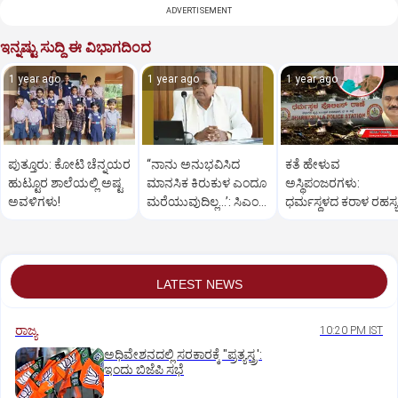
ADVERTISEMENT
ಇನ್ನಷ್ಟು ಸುದ್ದಿ ಈ ವಿಭಾಗದಿಂದ
1 year ago
1 year ago
1 year ago
ಪುತ್ತೂರು: ಕೋಟಿ ಚೆನ್ನಯರ
“ನಾನು ಅನುಭವಿಸಿದ
ಕತೆ ಹೇಳುವ
ಹುಟ್ಟೂರ ಶಾಲೆಯಲ್ಲಿ ಅಷ್ಟ
ಮಾನಸಿಕ ಕಿರುಕುಳ ಎಂದೂ
ಅಸ್ಥಿಪಂಜರಗಳು:
ಅವಳಿಗಳು!
ಮರೆಯುವುದಿಲ್ಲ…’: ಸಿಎಂ
ಧರ್ಮಸ್ಥಳದ‌ ಕರಾಳ ರಹಸ್ಯ
ಸಿದ್ದರಾಮಯ್ಯ
ತೆರೆದಿಡಲಿದೆಯೇ ಡಿಎನ್
ಪರೀಕ್ಷೆ?
LATEST NEWS
ರಾಜ್ಯ
10:20 PM IST
ಅಧಿವೇಶನದಲ್ಲಿ ಸರಕಾರಕ್ಕೆ "ಪ್ರತ್ಯಸ್ತ್ರ':
ಇಂದು ಬಿಜೆಪಿ ಸಭೆ