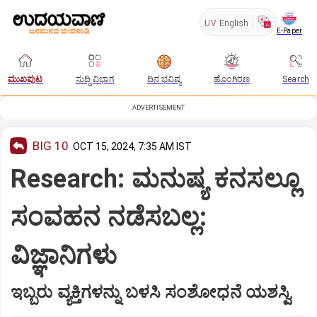
UV
English
E-Paper
ಮುಖಪುಟ
ಸುದ್ದಿ ವಿಭಾಗ
ದಿನ ಭವಿಷ್ಯ
ಹೊಂಗಿರಣ
Search
ADVERTISEMENT
BIG 10
OCT 15, 2024, 7:35 AM IST
Research: ಮನುಷ್ಯ ಕನಸಲ್ಲೂ
ಸಂವಹನ ನಡೆಸಬಲ್ಲ:
ವಿಜ್ಞಾನಿಗಳು
ಇಬ್ಬರು ವ್ಯಕ್ತಿಗಳನ್ನು ಬಳಸಿ ಸಂಶೋಧನೆ ಯಶಸ್ವಿ