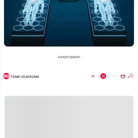
ADVERTISEMENT
ಅ
ಅ
TEAM UDAYAVANI