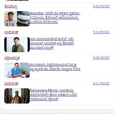
ಶಿವಮೊಗ್ಗ
9:50 PM IST
Agumbe: ಸರಣಿ ದನ ಕಳ್ಳತನ ಪ್ರಕರಣ:
ಸಿನಿಮೀಯ ಶೈಲಿಯಲ್ಲಿ ಆರೋಪಿಯನ್ನು
ಬಂಧಿಸಿದ ಪೊಲೀಸರು
ಬಾಲಿವುಡ್‌
9:10 PM IST
ಸಾಲ ಮರುಪಾವತಿಸದ ಹಿನ್ನೆಲೆ: ನಟ
ರಾಜಪಾಲ್ ಯಾದವ್‌ ಆಸ್ತಿ ಹರಾಜಿಗೆ
ಮುಂದಾದ ಬ್ಯಾಂಕ್
ದಕ್ಷಿಣಕನ್ನಡ
8:28 PM IST
ಮಂಗಳೂರು ವಿಶ್ವವಿದ್ಯಾಲಯದ ನಿವೃತ್ತ
ಪ್ರಾಧ್ಯಾಪಕಿ ಡಾ. ವಹೀದಾ ಸುಲ್ತಾನಾ ನಿಧನ
ಬಾಲಿವುಡ್‌
8:21 PM IST
Ramayana Movie: ಭಾರತೀಯ
ಚಿತ್ರರಂಗದಲ್ಲೇ ಹೊಸ ಇತಿಹಾಸ ಬರೆದ
ʼರಾಮಾಯಣʼ ಟ್ರೇಲರ್