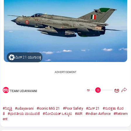
ಮಿಗ್‌ 21 ಯುಗಾಂತ್ಯ
ADVERTISEMENT
ಅ
ಅ
TEAM UDAYAVANI
#ನಿವೃತ್ತಿ
#udayavani
#Iconic MiG 21
#Poor Safety
#ಮಿಗ್‌ 21
#ಸುರಕ್ಷತಾ ಕೊರ
ತೆ
#ಭಾರತೀಯ ವಾಯುಪಡೆ
#ಸೋವಿಯತ್‌ ಒಕ್ಕೂಟ
#AIR
#Indian Airforce
#Retirem
ent