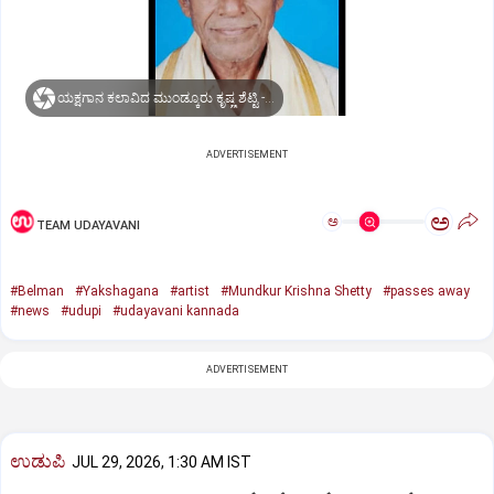
ಯಕ್ಷಗಾನ ಕಲಾವಿದ ಮುಂಡ್ಕೂರು ಕೃಷ್ಣ ಶೆಟ್ಟಿ -ಮೃತರು
ADVERTISEMENT
ಅ
ಅ
TEAM UDAYAVANI
#Belman
#Yakshagana
#artist
#Mundkur Krishna Shetty
#passes away
#news
#udupi
#udayavani kannada
ADVERTISEMENT
ಉಡುಪಿ
JUL 29, 2026, 1:30 AM IST