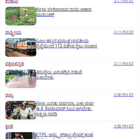
ಉಡುಪಿ
3:17 PM IST
Kota: ಬೀದಿಪಾಲಾದ ನಾಯಿ ಆಹಾರ
ಪಾಯಿಂಟ್‌!
ರಾಷ್ಟ್ರೀಯ
3:11 PM IST
ಓಣಂ ಹಬ್ಬದ ಪ್ರಯುಕ್ತ ಭಾರತೀಯ
ರೈಲ್ವೆಯಿಂದ 112 ವಿಶೇಷ ರೈಲು ಸಂಚಾರ
ದಕ್ಷಿಣಕನ್ನಡ
3:11 PM IST
ತಿರುವೈಲು: ಏರುತಗ್ಗಿನ ನಡುವೆ
ಏಳುಬೀಳು
ರಾಜ್ಯ
3:08 PM IST
Sirsi: ಎರಡು ವರ್ಷವಲ್ಲ, ಏಳು ವರ್ಷ
ಡಿ.ಕೆ. ಶಿವಕುಮಾರ್ ಸಿಎಂ ಆಗಬೇಕು:
ಲಕ್ಷ್ಮಣ ಸವದಿ
ಕ್ರೀಡೆ
3:08 PM IST
ETPL: ಆಮ್ಸ್ಟರ್‌ಡ್ಯಾಂ ಫ್ಲೇಮ್ಸ್‌ ತಂಡ