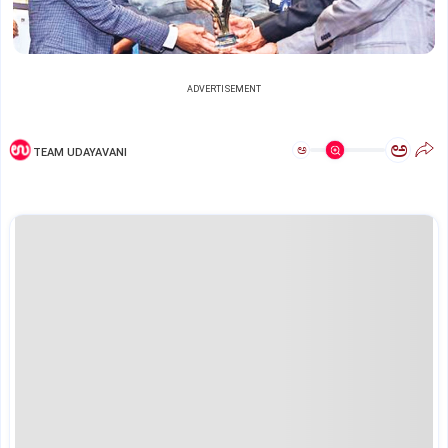
ADVERTISEMENT
ಅ
ಅ
TEAM UDAYAVANI