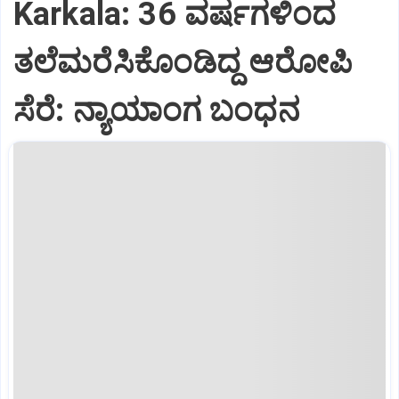
Karkala: 36 ವರ್ಷಗಳಿಂದ
ತಲೆಮರೆಸಿಕೊಂಡಿದ್ದ ಆರೋಪಿ
ಸೆರೆ: ನ್ಯಾಯಾಂಗ ಬಂಧನ