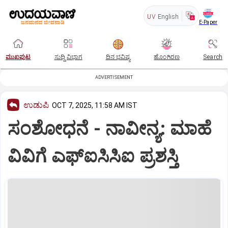
UV
English
E-Paper
ಮುಖಪುಟ
ಸುದ್ದಿ ವಿಭಾಗ
ದಿನ ಭವಿಷ್ಯ
ಹೊಂಗಿರಣ
Search
ADVERTISEMENT
ಉಡುಪಿ
OCT 7, 2025, 11:58 AM IST
ಸಂಶೋಧನೆ - ನಾವೀನ್ಯ: ಮಾಹೆ
ವಿವಿಗೆ ಎಫ್‌ಐಸಿಸಿಐ ಪ್ರಶಸ್ತಿ