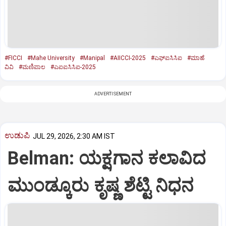
#FICCI
#Mahe University
#Manipal
#AIICCI-2025
#ಎಫ್‌ಐಸಿಸಿಐ
#ಮಾಹೆ
ವಿವಿ
#ಮಣಿಪಾಲ
#ಎಐಐಸಿಸಿಐ-2025
ADVERTISEMENT
ಉಡುಪಿ
JUL 29, 2026, 2:30 AM IST
Belman: ಯಕ್ಷಗಾನ ಕಲಾವಿದ
ಮುಂಡ್ಕೂರು ಕೃಷ್ಣ ಶೆಟ್ಟಿ ನಿಧನ