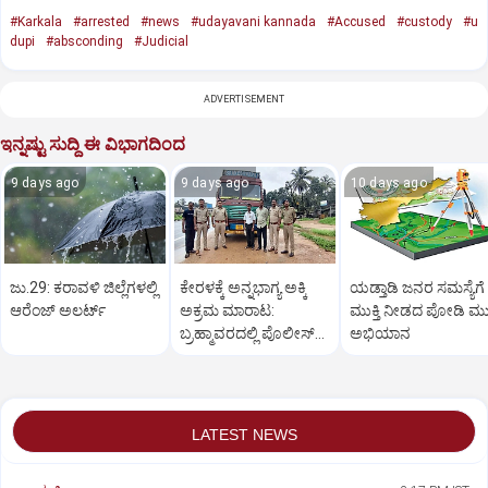
#Karkala
#arrested
#news
#udayavani kannada
#Accused
#custody
#u
dupi
#absconding
#Judicial
ADVERTISEMENT
ಇನ್ನಷ್ಟು ಸುದ್ದಿ ಈ ವಿಭಾಗದಿಂದ
9 days ago
9 days ago
10 days ago
ಜು.29: ಕರಾವಳಿ ಜಿಲ್ಲೆಗಳಲ್ಲಿ
ಕೇರಳಕ್ಕೆ ಅನ್ನಭಾಗ್ಯ ಅಕ್ಕಿ
ಯಡ್ತಾಡಿ ಜನರ ಸಮಸ್ಯೆಗೆ
ಆರೆಂಜ್‌ ಅಲರ್ಟ್
ಅಕ್ರಮ ಮಾರಾಟ:
ಮುಕ್ತಿ ನೀಡದ ಪೋಡಿ ಮುಕ್ತ
ಬ್ರಹ್ಮಾವರದಲ್ಲಿ ಪೊಲೀಸ್‌
ಅಭಿಯಾನ
ಕಾರ್ಯಾಚರಣೆ
LATEST NEWS