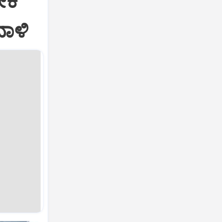
ೀಕ
ದಾಳಿ