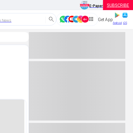
SUBSCRIBE
E-Paper
Get App
h News
Android
iOS