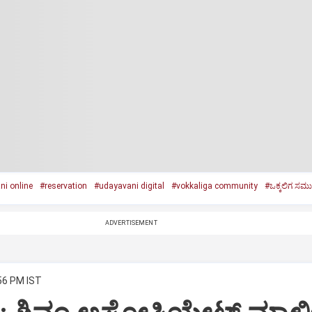
i online
#reservation
#udayavani digital
#vokkaliga community
#ಒಕ್ಕಲಿಗ ಸ
ADVERTISEMENT
:56 PM IST