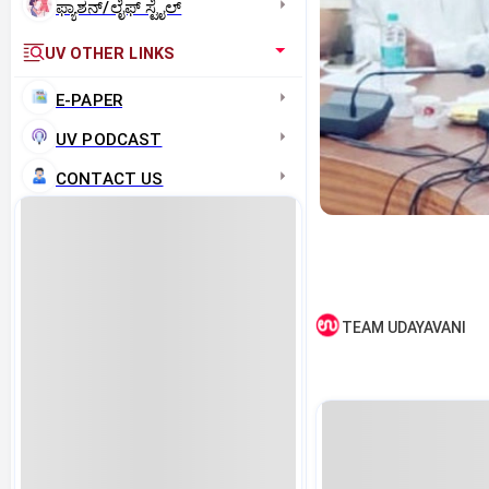
ಫ್ಯಾಶನ್/ಲೈಫ್‌ ಸ್ಟೈಲ್
UV OTHER LINKS
E-PAPER
UV PODCAST
CONTACT US
TEAM UDAYAVANI