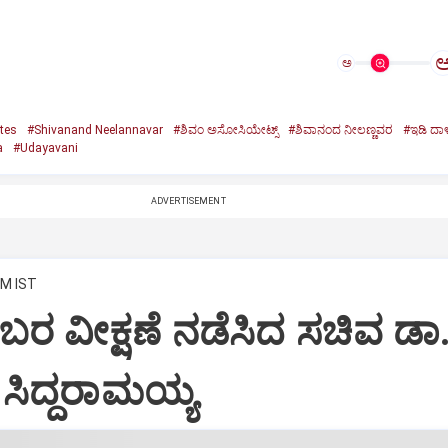
ಅ
tes
#Shivanand Neelannavar
#ಶಿವಂ ಅಸೋಸಿಯೇಟ್ಸ್
#ಶಿವಾನಂದ ನೀಲಣ್ಣವರ
#ಇಡಿ ದಾಳ
a
#Udayavani
ADVERTISEMENT
PM IST
ಬರ ವೀಕ್ಷಣೆ ನಡೆಸಿದ ಸಚಿವ ಡಾ
ಸಿದ್ದರಾಮಯ್ಯ