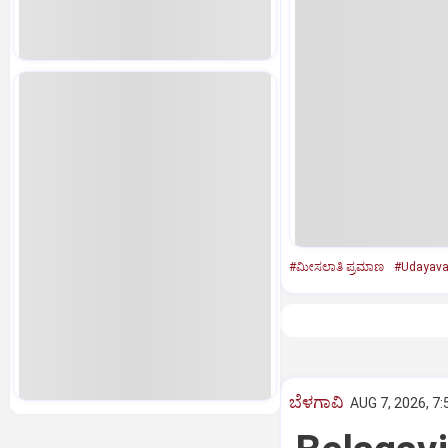
#ಮೀಸಲಾತಿ ಪ್ರಮಾಣ
#Udayavan
ಬೆಳಗಾವಿ
AUG 7, 2026, 7