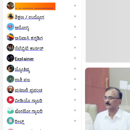
ಇಸ್ರೇಲ್- ಇರಾನ್‌ ಯುದ್ಧ
ಶಿಕ್ಷಣ / ಉದ್ಯೋಗ
ಆರೋಗ್ಯ
ಅನಿವಾಸಿ ಕನ್ನಡಿಗ
ಸೆಲೆಬ್ರಿಟಿ ಕಾರ್ನರ್‌
Explainer
ಜ್ಯೋತಿಷ್ಯ
ರಾಶಿ ಫಲ
ಪುಟಾಣಿ ಪ್ರಪಂಚ
ವೀಡಿಯೊ ಗ್ಯಾಲರಿ
ಫೋಟೋ ಗ್ಯಾಲರಿ
ರೀಲ್ಸ್