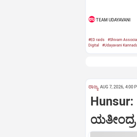
TEAM UDAYAVANI
#ED raids
#Shivam Associa
Digital
#Udayavani Kannad
ರಾಜ್ಯ
AUG 7, 2026, 4:00 
Hunsur: 
ಯತೀಂದ್ರ 