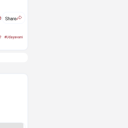
ಅ
Share
ಿ
#Udayavani
.