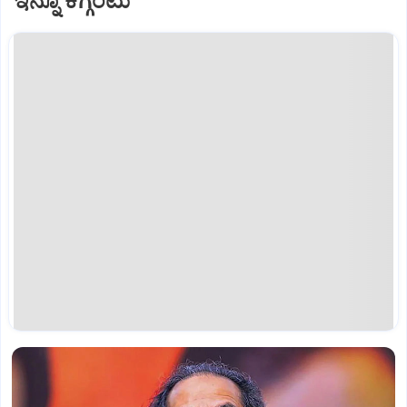
ಇನ್ನೂ ಕಗ್ಗಂಟು