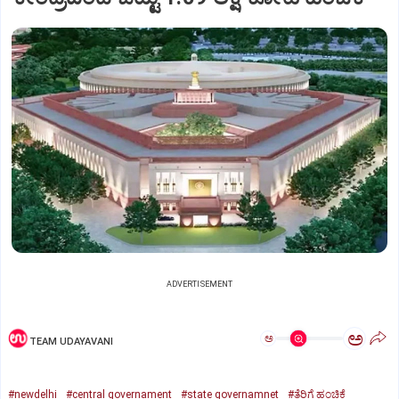
ADVERTISEMENT
ಅ
ಅ
TEAM UDAYAVANI
#newdelhi
#central governament
#state governamnet
#ತೆರಿಗೆ ಹಂಚಿಕೆ