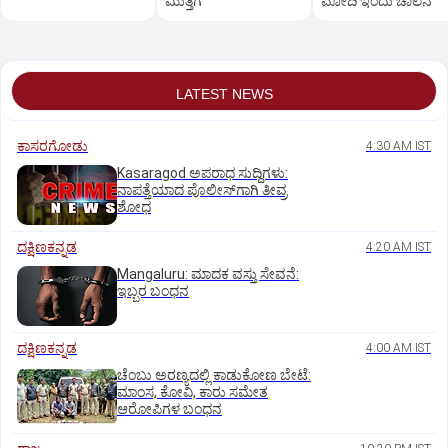
ಮುತ್ತಿಗೆ
ಮೋದಿ ಇಂದು ಚಾಲನೆ
LATEST NEWS
ಕಾಸರಗೋಡು
4:30 AM IST
Kasaragod ಅಪರಾಧ ಸುದ್ದಿಗಳು:
ನಾಪತ್ತೆಯಾದ ಪೊಲೀಸ್‌ಗಾಗಿ ತೀವ್ರ
ಶೋಧ
ದಕ್ಷಿಣಕನ್ನಡ
4:20 AM IST
Mangaluru: ಮಾದಕ ವಸ್ತು ಸೇವನೆ:
ಇಬ್ಬರ ಬಂಧನ
ದಕ್ಷಿಣಕನ್ನಡ
4:00 AM IST
ಚೆಂಬು ಅರಣ್ಯದಲ್ಲಿ ಕಾಡುಕೋಣ ಬೇಟೆ:
ಮಾಂಸ, ಕೋವಿ, ಕಾರು ಸಮೇತ
ಆರೋಪಿಗಳ ಬಂಧನ