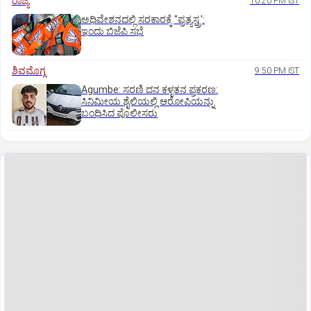
ರಾಜ್ಯ
10:20 PM IST
ಅಧಿವೇಶನದಲ್ಲಿ ಸರಕಾರಕ್ಕೆ "ಪ್ರತ್ಯಸ್ತ್ರ':
ಇಂದು ಬಿಜೆಪಿ ಸಭೆ
ಶಿವಮೊಗ್ಗ
9:50 PM IST
Agumbe: ಸರಣಿ ದನ ಕಳ್ಳತನ ಪ್ರಕರಣ:
ಸಿನಿಮೀಯ ಶೈಲಿಯಲ್ಲಿ ಆರೋಪಿಯನ್ನು
ಬಂಧಿಸಿದ ಪೊಲೀಸರು