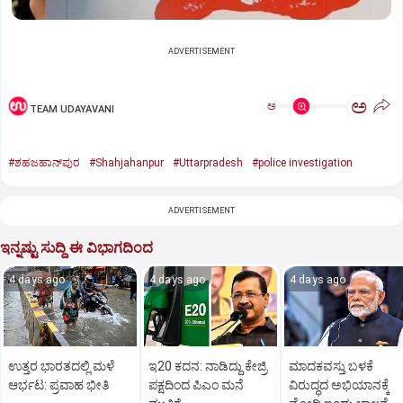
ADVERTISEMENT
ಅ
ಅ
TEAM UDAYAVANI
#ಶಹಜಹಾನ್‌ಪುರ
#Shahjahanpur
#Uttarpradesh
#police investigation
ADVERTISEMENT
ಇನ್ನಷ್ಟು ಸುದ್ದಿ ಈ ವಿಭಾಗದಿಂದ
4 days ago
4 days ago
4 days ago
ಉತ್ತರ ಭಾರತದಲ್ಲಿ ಮಳೆ
ಇ20 ಕದನ: ನಾಡಿದ್ದು ಕೇಜ್ರಿ
ಮಾದಕವಸ್ತು ಬಳಕೆ
ಆರ್ಭಟ: ಪ್ರವಾಹ ಭೀತಿ
ಪಕ್ಷದಿಂದ ಪಿಎಂ ಮನೆ
ವಿರುದ್ಧದ ಅಭಿಯಾನಕ್ಕೆ