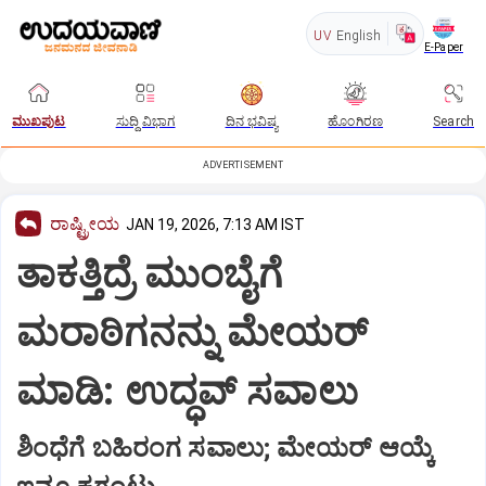
UV
English
E-Paper
ಮುಖಪುಟ
ಸುದ್ದಿ ವಿಭಾಗ
ದಿನ ಭವಿಷ್ಯ
ಹೊಂಗಿರಣ
Search
ADVERTISEMENT
ರಾಷ್ಟ್ರೀಯ
JAN 19, 2026, 7:13 AM IST
ತಾಕತ್ತಿದ್ರೆ ಮುಂಬೈಗೆ
ಮರಾಠಿಗನನ್ನು ಮೇಯರ್‌
ಮಾಡಿ: ಉದ್ಧವ್‌ ಸವಾಲು
ಶಿಂಧೆಗೆ ಬಹಿರಂಗ ಸವಾಲು; ಮೇಯರ್‌ ಆಯ್ಕೆ