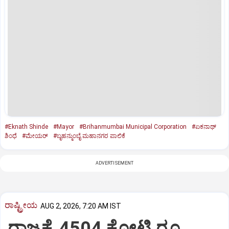
#Eknath Shinde
#Mayor
#Brihanmumbai Municipal Corporation
#ಏಕನಾಥ್‌
ಶಿಂಧೆ
#ಮೇಯರ್‌
#ಬೃಹನ್ಮುಂಬೈ ಮಹಾನಗರ ಪಾಲಿಕೆ
ADVERTISEMENT
ರಾಷ್ಟ್ರೀಯ
AUG 2, 2026, 7:20 AM IST
ರಾಜ್ಯಕ್ಕೆ 4504 ಕೋಟಿ ರೂ.