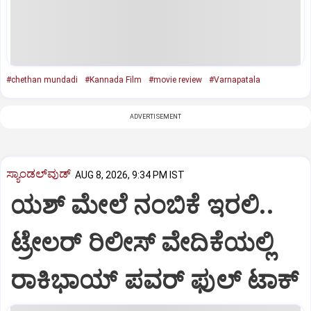
#chethan mundadi
#Kannada Film
#movie review
#Varnapatala
ADVERTISEMENT
ಸ್ಯಾಂಡಲ್‌ವುಡ್‌
AUG 8, 2026, 9:34 PM IST
ಯಶ್‌ ಮೇಲೆ ನಂಬಿಕೆ ಇರಲಿ..
ಟ್ರೇಲರ್‌ ರಿಲೀಸ್‌ ವೇದಿಕೆಯಲ್ಲಿ
ರಾಕಿಭಾಯ್‌ ಪವರ್‌ ಫುಲ್‌ ಟಾಕ್