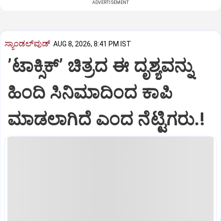
ADVERTISEMENT
ಸ್ಯಾಂಡಲ್‌ವುಡ್‌
AUG 8, 2026, 8:41 PM IST
ʼಟಾಕ್ಸಿಕ್‌ʼ ಚಿತ್ರದ ಈ ದೃಶ್ಯವನ್ನು
ಹಿಂದಿ ಸಿನಿಮಾದಿಂದ ಕಾಪಿ
ಮಾಡಲಾಗಿದೆ ಎಂದ ನೆಟ್ಟಿಗರು.!