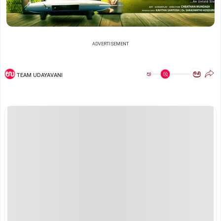
ADVERTISEMENT
ಅ
ಅ
TEAM UDAYAVANI