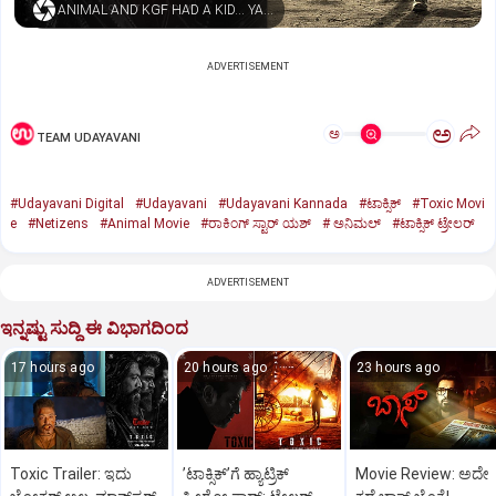
ANIMAL AND KGF HAD A KID… YASH NAMED HIM TOXIC
ADVERTISEMENT
ಅ
ಅ
TEAM UDAYAVANI
#Udayavani Digital
#Udayavani
#Udayavani Kannada
#ಟಾಕ್ಸಿಕ್‌
#Toxic Movi
e
#Netizens
#Animal Movie
#ರಾಕಿಂಗ್‌ ಸ್ಟಾರ್‌ ಯಶ್
#‌ ಅನಿಮಲ್‌
#ಟಾಕ್ಸಿಕ್‌ ಟ್ರೇಲರ್‌
ADVERTISEMENT
ಇನ್ನಷ್ಟು ಸುದ್ದಿ ಈ ವಿಭಾಗದಿಂದ
17 hours ago
20 hours ago
23 hours ago
Toxic Trailer: ಇದು
ʼಟಾಕ್ಸಿಕ್‌ʼಗೆ ಹ್ಯಾಟ್ರಿಕ್‌
Movie Review: ಅದೇ