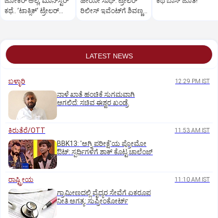
ಜೋಕರ್‌ ಅಲ್ಲ, ಮಾನ್‌ಸ್ಟರ್‌
ಹೀರೋ ಸಾಥ್:‌ ಟ್ರೇಲರ್‌
ಕಥೆ ಬಾಸ್‌ ಜೊತೆ!
ಕಥೆ.. ʼಟಾಕ್ಸಿಕ್‌ʼ ಟ್ರೇಲರ್‌
ರಿಲೀಸ್‌ ಇವೆಂಟ್‌ಗೆ ಶಿವಣ್ಣ
ರಿಲೀಸ್..
ಗೆಸ್ಟ್
LATEST NEWS
ಬಳ್ಳಾರಿ
12:29 PM IST
ನಾಳೆ ಖಾತೆ ಹಂಚಿಕೆ ಸುಗಮವಾಗಿ
ಆಗಲಿದೆ: ಸಚಿವ ಈಶ್ವರ ಖಂಡ್ರೆ
ಕಿರುತೆರೆ/OTT
11:53 AM IST
BBK13: 'ಅಗ್ನಿ ಪರೀಕ್ಷೆ'ಯ ಪ್ರೋಮೋ
ಔಟ್: ಸ್ಪರ್ಧಿಗಳಿಗೆ ಶಾಕ್ ಕೊಟ್ಟ ಚಾಲೆಂಜ್
ರಾಷ್ಟ್ರೀಯ
11:10 AM IST
ಗ್ರಾಮೀಣದಲ್ಲಿ ವೈದ್ಯರ ಸೇವೆಗೆ ಏಕರೂಪ
ನೀತಿ ಅಗತ್ಯ: ಸುಪ್ರೀಂಕೋರ್ಟ್‌