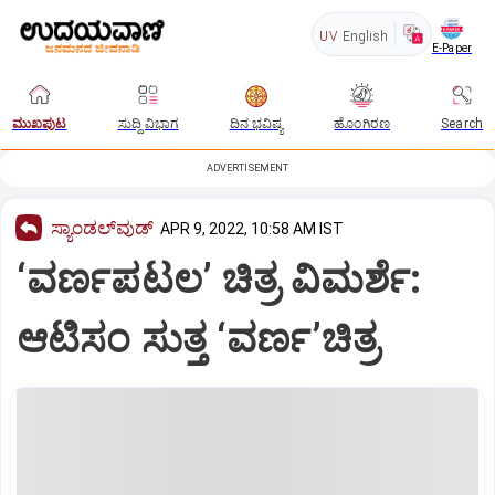
UV
English
E-Paper
ಮುಖಪುಟ
ಸುದ್ದಿ ವಿಭಾಗ
ದಿನ ಭವಿಷ್ಯ
ಹೊಂಗಿರಣ
Search
ADVERTISEMENT
ಸ್ಯಾಂಡಲ್‌ವುಡ್‌
APR 9, 2022, 10:58 AM IST
‘ವರ್ಣಪಟಲ’ ಚಿತ್ರ ವಿಮರ್ಶೆ:
ಆಟಿಸಂ ಸುತ್ತ ‘ವರ್ಣ’ಚಿತ್ರ