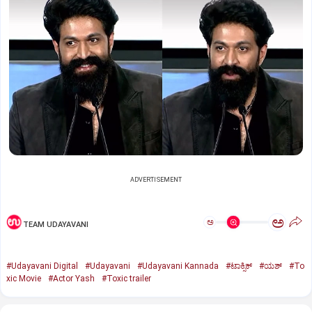
ADVERTISEMENT
ಅ
ಅ
TEAM UDAYAVANI
#Udayavani Digital
#Udayavani
#Udayavani Kannada
#ಟಾಕ್ಸಿಕ್‌
#ಯಶ್‌
#To
xic Movie
#Actor Yash
#Toxic trailer