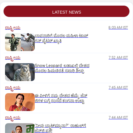
LATEST NEWS
ರಾಷ್ಟ್ರೀಯ
8:03 AM IST
ಭಾವನಾರಿಗೆ ಮೊದಲ ಮಹಿಳಾ ಟಾಪ್‌
ಗನ್‌ ಫೈಟರ್‌ ಖ್ಯಾತಿ
ರಾಷ್ಟ್ರೀಯ
7:52 AM IST
Snow Leopard: ಲಡಾಖಲ್ಲಿ ದೇಶದ
ಮೊದಲ ಹಿಮಚಿರತೆ ಸಫಾರಿ ಶೀಘ್ರ
ರಾಷ್ಟ್ರೀಯ
7:45 AM IST
ಈ ಪೀಳಿಗೆ ನಮ್ಮ ದೇಶದ ಹೆಮ್ಮೆ: ಜೆನ್‌
ಜಿಗಳ ಬಗ್ಗೆ ಸಂಸದೆ ಕಂಗನಾ ಉಲ್ಟಾ
ರಾಷ್ಟ್ರೀಯ
7:44 AM IST
‘ನೀವು ಬ್ಯಾಟ್‌ಮ್ಯಾನಾ?’: ರಾಹುಲ್‌ಗೆ
ಜೆನ್‌ಜಿ ಪ್ರಶ್ನೆ!