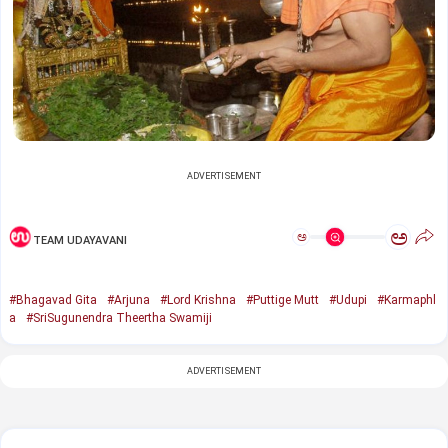
ADVERTISEMENT
ಅ
ಅ
TEAM UDAYAVANI
#Bhagavad Gita
#Arjuna
#Lord Krishna
#Puttige Mutt
#Udupi
#Karmaphl
a
#SriSugunendra Theertha Swamiji
ADVERTISEMENT