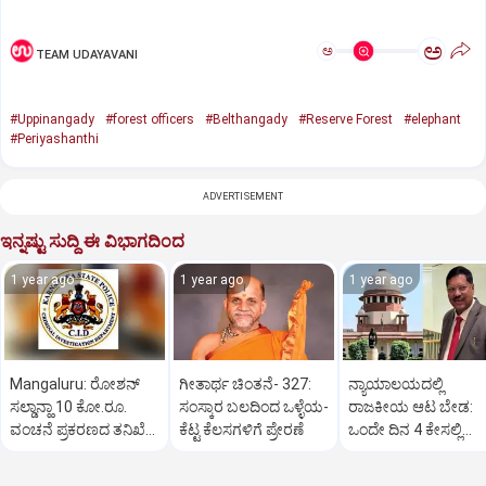
ಅ
ಅ
TEAM UDAYAVANI
#Uppinangady
#forest officers
#Belthangady
#Reserve Forest
#elephant
#Periyashanthi
ADVERTISEMENT
ಇನ್ನಷ್ಟು ಸುದ್ದಿ ಈ ವಿಭಾಗದಿಂದ
1 year ago
1 year ago
1 year ago
Mangaluru: ರೋಶನ್‌
ಗೀತಾರ್ಥ ಚಿಂತನೆ- 327:
ನ್ಯಾಯಾಲಯದಲ್ಲಿ
ಸಲ್ಡಾನ್ಹಾ 10 ಕೋ.ರೂ.
ಸಂಸ್ಕಾರ ಬಲದಿಂದ ಒಳ್ಳೆಯ-
ರಾಜಕೀಯ ಆಟ ಬೇಡ:
ವಂಚನೆ ಪ್ರಕರಣದ ತನಿಖೆ
ಕೆಟ್ಟ ಕೆಲಸಗಳಿಗೆ ಪ್ರೇರಣೆ
ಒಂದೇ ದಿನ 4 ಕೇಸಲ್ಲಿ
ಸಿಐಡಿಗೆ ವರ್ಗ
ಸುಪ್ರೀಂಕೋರ್ಟ್‌ ಅಭಿಮ