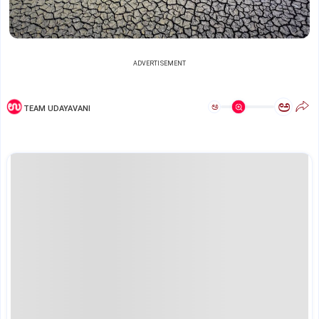
ADVERTISEMENT
ಅ
ಅ
TEAM UDAYAVANI