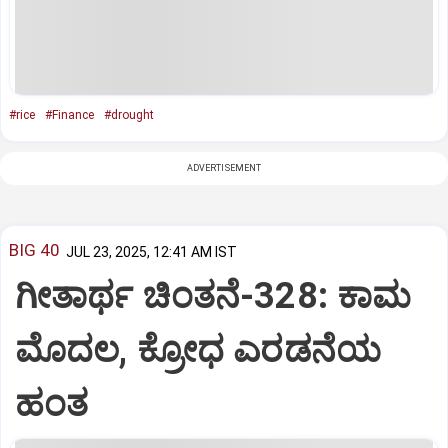
#rice
#Finance
#drought
ADVERTISEMENT
BIG 40
JUL 23, 2025, 12:41 AM IST
ಗೀತಾರ್ಥ ಚಿಂತನೆ-328: ಕಾಮ
ಮೊದಲ, ಕ್ರೋಧ ಎರಡನೆಯ
ಹಂತ