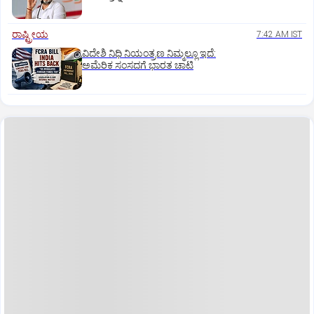
ರಾಷ್ಟ್ರೀಯ
7:42 AM IST
ವಿದೇಶಿ ನಿಧಿ ನಿಯಂತ್ರಣ ನಿಮ್ಮಲ್ಲೂ ಇದೆ:
ಅಮೆರಿಕ ಸಂಸದಗೆ ಭಾರತ ಚಾಟಿ