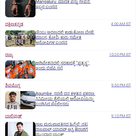
Mangaluru: ಮಾದಕ ವಸ್ತು ಸೇವನೆ:
ಇಬ್ಬರ ಬಂಧನ
ದಕ್ಷಿಣಕನ್ನಡ
4:00 AM IST
ಚೆಂಬು ಅರಣ್ಯದಲ್ಲಿ ಕಾಡುಕೋಣ ಬೇಟೆ:
ಮಾಂಸ, ಕೋವಿ, ಕಾರು ಸಮೇತ
ಆರೋಪಿಗಳ ಬಂಧನ
ರಾಜ್ಯ
10:20 PM IST
ಅಧಿವೇಶನದಲ್ಲಿ ಸರಕಾರಕ್ಕೆ "ಪ್ರತ್ಯಸ್ತ್ರ':
ಇಂದು ಬಿಜೆಪಿ ಸಭೆ
ಶಿವಮೊಗ್ಗ
9:50 PM IST
Agumbe: ಸರಣಿ ದನ ಕಳ್ಳತನ ಪ್ರಕರಣ:
ಸಿನಿಮೀಯ ಶೈಲಿಯಲ್ಲಿ ಆರೋಪಿಯನ್ನು
ಬಂಧಿಸಿದ ಪೊಲೀಸರು
ಬಾಲಿವುಡ್‌
9:10 PM IST
ಸಾಲ ಮರುಪಾವತಿಸದ ಹಿನ್ನೆಲೆ: ನಟ
ರಾಜಪಾಲ್ ಯಾದವ್‌ ಆಸ್ತಿ ಹರಾಜಿಗೆ
ಮುಂದಾದ ಬ್ಯಾಂಕ್