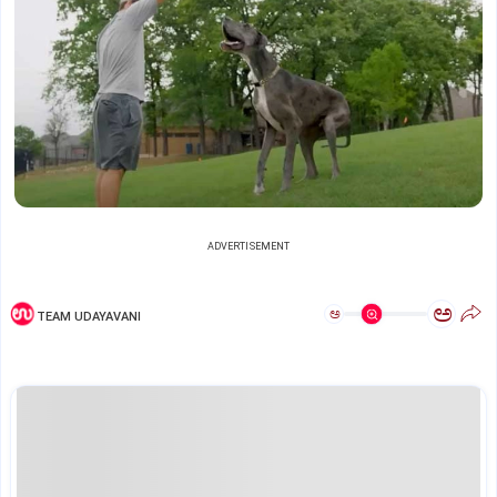
ADVERTISEMENT
ಅ
ಅ
TEAM UDAYAVANI