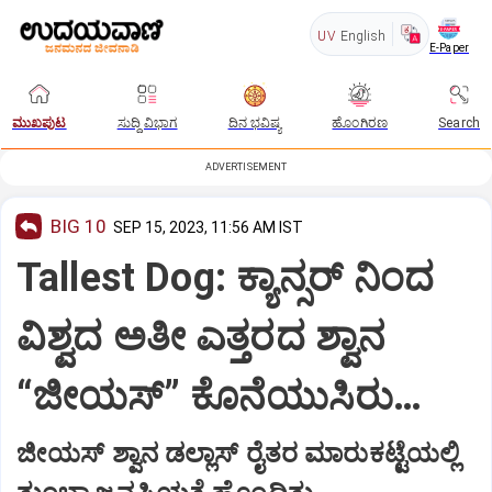
UV
English
E-Paper
ಮುಖಪುಟ
ಸುದ್ದಿ ವಿಭಾಗ
ದಿನ ಭವಿಷ್ಯ
ಹೊಂಗಿರಣ
Search
ADVERTISEMENT
BIG 10
SEP 15, 2023, 11:56 AM IST
Tallest Dog: ಕ್ಯಾನ್ಸರ್‌ ನಿಂದ
ವಿಶ್ವದ ಅತೀ ಎತ್ತರದ ಶ್ವಾನ
“ಜೀಯಸ್”‌ ಕೊನೆಯುಸಿರು…
ಜೀಯಸ್‌ ಶ್ವಾನ ಡಲ್ಲಾಸ್‌ ರೈತರ ಮಾರುಕಟ್ಟೆಯಲ್ಲಿ