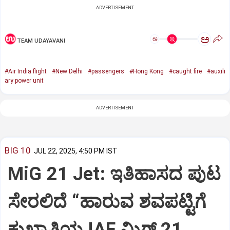
ADVERTISEMENT
ಅ
ಅ
TEAM UDAYAVANI
#Air India flight
#New Delhi
#passengers
#Hong Kong
#caught fire
#auxili
ary power unit
ADVERTISEMENT
BIG 10
JUL 22, 2025, 4:50 PM IST
MiG 21 Jet: ಇತಿಹಾಸದ ಪುಟ
ಸೇರಲಿದೆ “ಹಾರುವ ಶವಪಟ್ಟಿಗೆ
ಕುಖ್ಯಾತಿಯ IAF ಮಿಗ್‌ 21