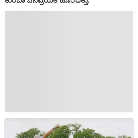
ತುಂಬಾ ಜನಪ್ರಿಯತೆ ಹೊಂದಿತ್ತು.