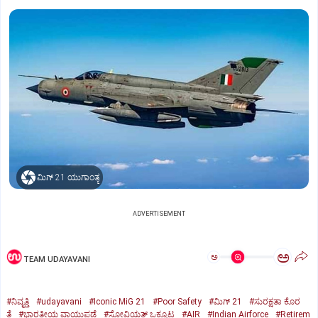
ಮಿಗ್‌ 21 ಯುಗಾಂತ್ಯ
ADVERTISEMENT
ಅ
ಅ
TEAM UDAYAVANI
#ನಿವೃತ್ತಿ
#udayavani
#Iconic MiG 21
#Poor Safety
#ಮಿಗ್‌ 21
#ಸುರಕ್ಷತಾ ಕೊರ
ತೆ
#ಭಾರತೀಯ ವಾಯುಪಡೆ
#ಸೋವಿಯತ್‌ ಒಕ್ಕೂಟ
#AIR
#Indian Airforce
#Retirem