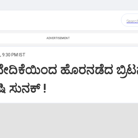
Searc
ADVERTISEMENT
, 9:30 PM IST
ೇದಿಕೆಯಿಂದ ಹೊರನಡೆದ ಬ್ರಿಟನ
ಷಿ ಸುನಕ್‌ !