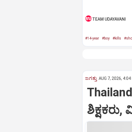
TEAM UDAYAVANI
#14-year
#boy
#kills
#sho
ಜಗತ್ತು
AUG 7, 2026, 4:04
Thailand:
ಶಿಕ್ಷಕರು,