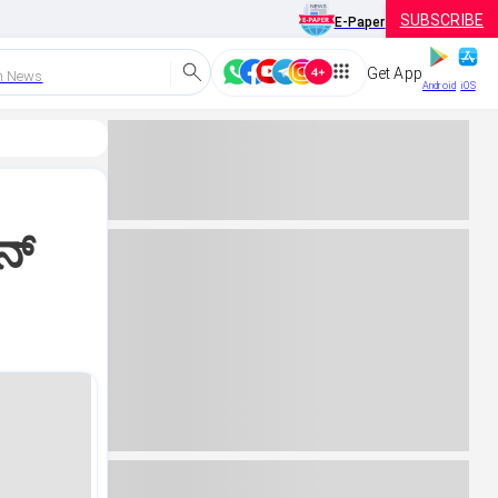
SUBSCRIBE
E-Paper
Get App
h News
Android
iOS
್‌