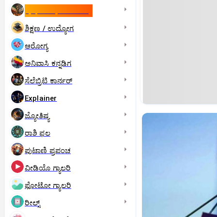
ಇಸ್ರೇಲ್- ಇರಾನ್‌ ಯುದ್ಧ
ಶಿಕ್ಷಣ / ಉದ್ಯೋಗ
ಆರೋಗ್ಯ
ಅನಿವಾಸಿ ಕನ್ನಡಿಗ
ಸೆಲೆಬ್ರಿಟಿ ಕಾರ್ನರ್‌
Explainer
ಜ್ಯೋತಿಷ್ಯ
ರಾಶಿ ಫಲ
ಪುಟಾಣಿ ಪ್ರಪಂಚ
ವೀಡಿಯೊ ಗ್ಯಾಲರಿ
ಫೋಟೋ ಗ್ಯಾಲರಿ
ರೀಲ್ಸ್