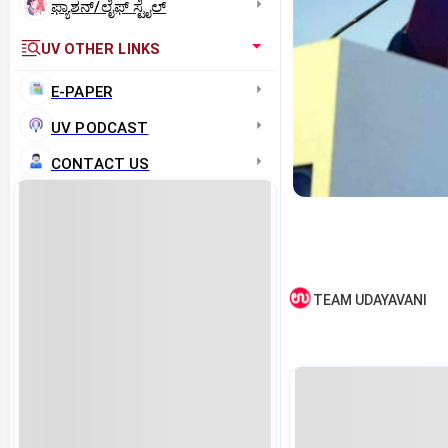
ಫ್ಯಾಶನ್/ಲೈಫ್‌ ಸ್ಟೈಲ್
UV OTHER LINKS
E-PAPER
UV PODCAST
CONTACT US
TEAM UDAYAVANI