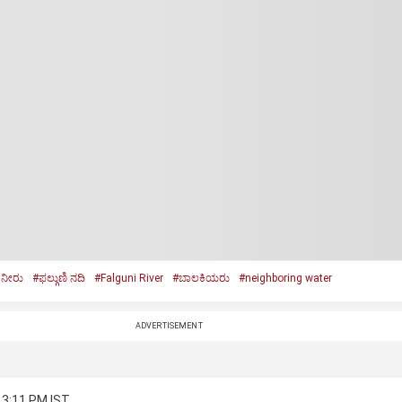
 ನೀರು
#ಫಲ್ಗುಣಿ ನದಿ
#Falguni River
#ಬಾಲಕಿಯರು
#neighboring water
ADVERTISEMENT
 3:11 PM IST