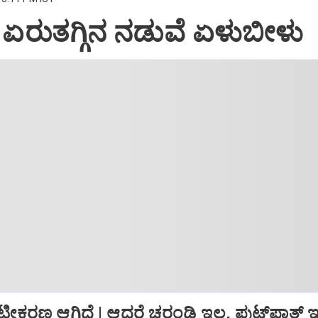
: ಏರುತಗ್ಗಿನ ನಡುವೆ ಏಳುಬೀಳು
್ರೀಟೀಕರಣ ಆಗಿದೆ | ಆದರೆ ಚರಂಡಿ ಇಲ್ಲ, ಫುಟ್‌ಪಾತ್‌ ಇಲ