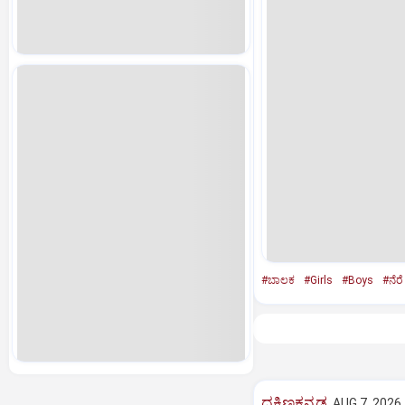
#ಬಾಲಕ
#Girls
#Boys
#ನೆರೆ
ದಕ್ಷಿಣಕನ್ನಡ
AUG 7, 2026,