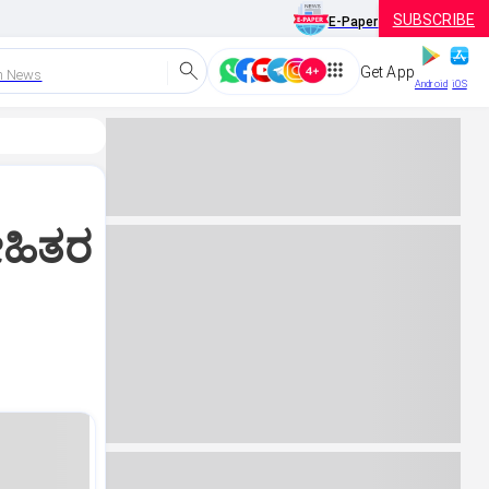
SUBSCRIBE
E-Paper
Get App
h News
Android
iOS
ೇಹಿತರ