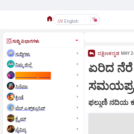
English
UV
ಸುದ್ದಿ ವಿಭಾಗಗಳು
ದಕ್ಷಿಣಕನ್ನಡ
MAY 24
ಸುದ್ದಿಗಳು
ಏರಿದ ನೆರ
ನಿಮ್ಮ ಜಿಲ್ಲೆ
ಕಾಮನ್‌ ವೆಲ್ತ್‌ ಗೇಮ್ಸ್‌
ಸಮಯಪ್ರಜ
ಸಿನೆಮಾ
ಕ್ರೀಡೆ
ಫ‌ಲ್ಗುಣಿ ನದಿಯ 
ವೆಬ್ ಎಕ್ಸ್‌ಕ್ಲೂಸಿವ್
ಕ್ರೈಮ್
ವೈವಿಧ್ಯ