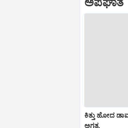
ಅಪಘಾತ
ಕಿತ್ತು ಹೋದ ಡಾಮರ
ಅಗತ್ಯ