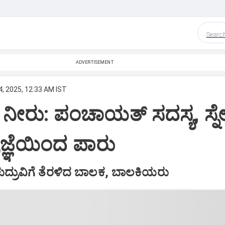
Searc
ADVERTISEMENT
, 2025, 12:33 AM IST
ೆ ನೀರು: ಪಂಚಾಯತ್‌ ಸದಸ್ಯ, ಸ್ನ
್ಞೆಯಿಂದ ಪಾರು
ಕುದ್ರುವಿಗೆ ತೆರಳಿದ ಬಾಲಕ, ಬಾಲಕಿಯರು