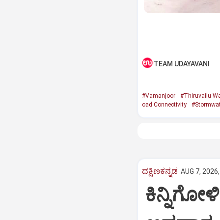
TEAM UDAYAVANI
#Vamanjoor
#Thiruvailu W
oad Connectivity
#Stormwat
ದಕ್ಷಿಣಕನ್ನಡ
AUG 7, 2026,
ಕಿನ್ನಿಗೋಳ