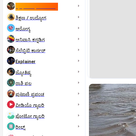
ಇಸ್ರೇಲ್- ಇರಾನ್‌ ಯುದ್ಧ
ಶಿಕ್ಷಣ / ಉದ್ಯೋಗ
ಆರೋಗ್ಯ
ಅನಿವಾಸಿ ಕನ್ನಡಿಗ
ಸೆಲೆಬ್ರಿಟಿ ಕಾರ್ನರ್‌
Explainer
ಜ್ಯೋತಿಷ್ಯ
ರಾಶಿ ಫಲ
ಪುಟಾಣಿ ಪ್ರಪಂಚ
ವೀಡಿಯೊ ಗ್ಯಾಲರಿ
ಫೋಟೋ ಗ್ಯಾಲರಿ
ರೀಲ್ಸ್