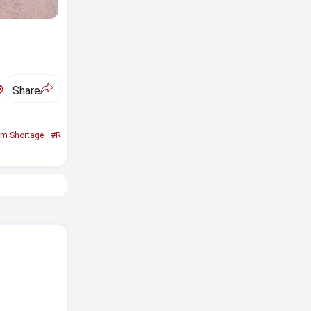
ಅ
Share
um Shortage
#R