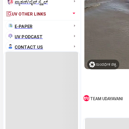
ಫ್ಯಾಶನ್/ಲೈಫ್‌ ಸ್ಟೈಲ್
UV OTHER LINKS
E-PAPER
UV PODCAST
CONTACT US
ಸಾಂದರ್ಭಿಕ ಚಿತ್ರ..
TEAM UDAYAVANI