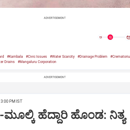
ADVERTISEMENT
ಅ
ard
#Kambala
#Civic Issues
#Water Scarcity
#Drainage Problem
#Crematori
er Drains
#Mangaluru Corporation
ADVERTISEMENT
 3:00 PM IST
ಿ-ಮೂಲ್ಕಿ ಹೆದ್ದಾರಿ ಹೊಂಡ: ನಿತ್ಯ