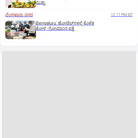
ಮಿಶ್ರಾ
ಬೆಂಗಳೂರು ನಗರ
12:17 PM IST
Bengaluru: ಹೋಟೆಲ್‌ಗ‌ಳಲ್ಲಿ ಕೊಳೆತ
ಕೋಳಿ -ಗೋಮಾಂಸ ಪತ್ತೆ