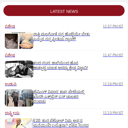
LATEST NEWS
ವಿಶೇಷ
12:57 PM IST
ರಾತ್ರಿ ಮಲಗೋಕೆ ನನ್ನ ಹೊಟ್ಟೆಯೇ ಬೇಕು
ಎನ್ನುವ ನನ್ನ ಪ್ರೀತಿಯ ಗ್ಯಾಂಗ್!
ವಿಶೇಷ
12:47 PM IST
ಕಂದ-ಗಂಧ: ಶಾಲೆಯಿಂದ ಹೊರ
ಹಾಕಲ್ಪಟ್ಟ ಬಾಲಕ ಆದದ್ದು ಶ್ರೇಷ್ಠ ವಿಜ್ಞಾನಿ!
ಉಡುಪಿ
12:26 PM IST
ಟೈಮಿಂಗ್‌ ವಿವಾದ: ಕಾಪು ಪೇಟೆಯಲ್ಲಿ
ಖಾಸಗಿ ಎಕ್ಸ್‌ಪ್ರೆಸ್ ಬಸ್‌ ಚಾಲಕರ
ರಂಪಾಟ
ರಾಷ್ಟ್ರೀಯ
12:23 PM IST
E20: ಶುದ್ಧ ಪೆಟ್ರೋಲ್ ನಿಮ್ಮ ಅಪ್ಪನ
ಮನೆಯಿಂದ ಬರುತ್ತದಾ? ಬಿಜೆಪಿ ಸಂಸದ