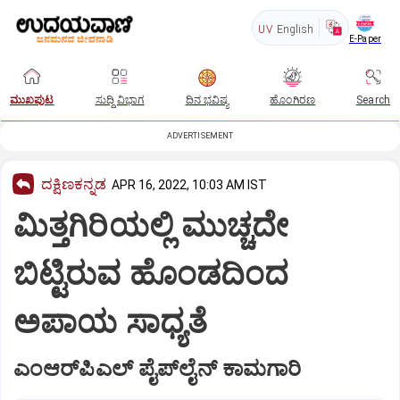
UV
English
E-Paper
ಮುಖಪುಟ
ಸುದ್ದಿ ವಿಭಾಗ
ದಿನ ಭವಿಷ್ಯ
ಹೊಂಗಿರಣ
Search
ADVERTISEMENT
ದಕ್ಷಿಣಕನ್ನಡ
APR 16, 2022, 10:03 AM IST
ಮಿತ್ತಗಿರಿಯಲ್ಲಿ ಮುಚ್ಚದೇ
ಬಿಟ್ಟಿರುವ ಹೊಂಡದಿಂದ
ಅಪಾಯ ಸಾಧ್ಯತೆ
ಎಂಆರ್‌ಪಿಎಲ್‌ ಪೈಪ್‌ಲೈನ್‌ ಕಾಮಗಾರಿ