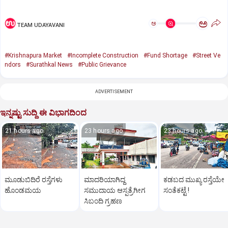
ಅ
ಅ
TEAM UDAYAVANI
#Krishnapura Market
#Incomplete Construction
#Fund Shortage
#Street Ve
ndors
#Surathkal News
#Public Grievance
ADVERTISEMENT
ಇನ್ನಷ್ಟು ಸುದ್ದಿ ಈ ವಿಭಾಗದಿಂದ
21 hours ago
23 hours ago
23 hours ago
ಮೂಡುಬಿದಿರೆ ರಸ್ತೆಗಳು
ಮಾದರಿಯಾಗಿದ್ದ
ಕಡಬದ ಮುಖ್ಯ ರಸ್ತೆಯೇ
ಹೊಂಡಮಯ
ಸಮುದಾಯ ಆಸ್ಪತ್ರೆಗೀಗ
ಸಂತೆಕಟ್ಟೆ !
ಸಿಬಂದಿ ಗ್ರಹಣ