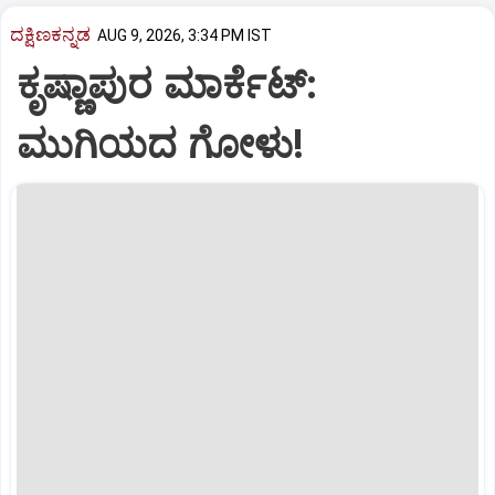
ದಕ್ಷಿಣಕನ್ನಡ
AUG 9, 2026, 3:34 PM IST
ಕೃಷ್ಣಾಪುರ ಮಾರ್ಕೆಟ್‌:
ಮುಗಿಯದ ಗೋಳು!