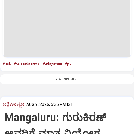
#risk
#kannada news
#udayavani
#pit
ADVERTISEMENT
ದಕ್ಷಿಣಕನ್ನಡ
AUG 9, 2026, 5:35 PM IST
Mangaluru: ಗುರುಕಿರಣ್
ಅವರಿಗೆ ಮಾತೃ ವಿಯೋಗ