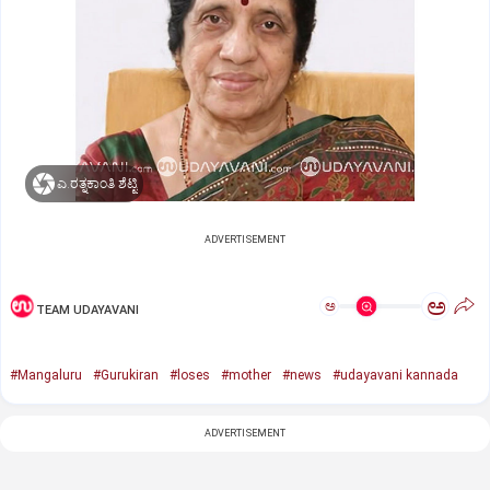
ಎ.ರತ್ನಕಾಂತಿ ಶೆಟ್ಟಿ
ADVERTISEMENT
ಅ
ಅ
TEAM UDAYAVANI
#Mangaluru
#Gurukiran
#loses
#mother
#news
#udayavani kannada
ADVERTISEMENT