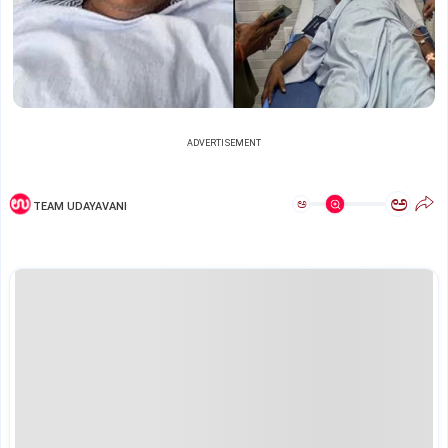
ADVERTISEMENT
ಅ
ಅ
TEAM UDAYAVANI