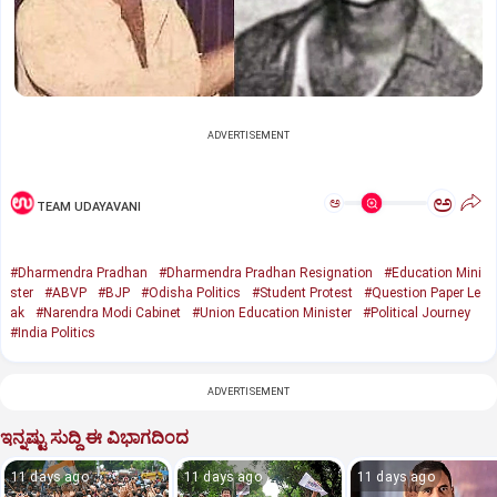
ADVERTISEMENT
ಅ
ಅ
TEAM UDAYAVANI
#Dharmendra Pradhan
#Dharmendra Pradhan Resignation
#Education Mini
ster
#ABVP
#BJP
#Odisha Politics
#Student Protest
#Question Paper Le
ak
#Narendra Modi Cabinet
#Union Education Minister
#Political Journey
#India Politics
ADVERTISEMENT
ಇನ್ನಷ್ಟು ಸುದ್ದಿ ಈ ವಿಭಾಗದಿಂದ
11 days ago
11 days ago
11 days ago