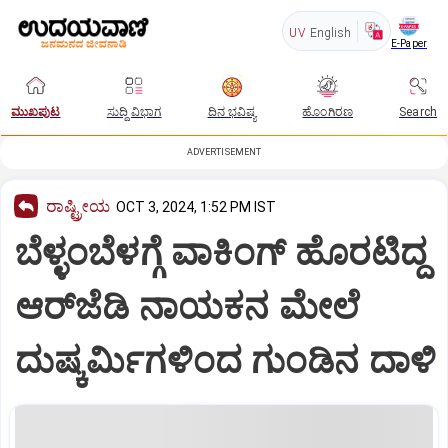
UV
English
E-Paper
ಮುಖಪುಟ
ಸುದ್ದಿ ವಿಭಾಗ
ದಿನ ಭವಿಷ್ಯ
ಹೊಂಗಿರಣ
Search
ADVERTISEMENT
ರಾಷ್ಟ್ರೀಯ
OCT 3, 2024, 1:52 PM IST
ಬೆಳ್ಳಂಬೆಳಗ್ಗೆ ವಾಕಿಂಗ್ ಹೊರಟಿದ್ದ
ಆರ್‌ಜೆಡಿ ನಾಯಕನ ಮೇಲೆ
ದುಷ್ಕರ್ಮಿಗಳಿಂದ ಗುಂಡಿನ ದಾಳಿ