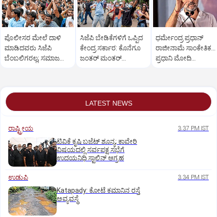
ಪೊಲೀಸರ ಮೇಲೆ ದಾಳಿ
ಸಿಜೆಪಿ ಬೇಡಿಕೆಗಳಿಗೆ ಒಪ್ಪಿದ
ಧರ್ಮೇಂದ್ರ ಪ್ರಧಾನ್
ಮಾಡಿದವರು ಸಿಜೆಪಿ
ಕೇಂದ್ರ ಸರ್ಕಾರ: ಕೊನೆಗೂ
ರಾಜೀನಾಮೆ ಸಾಂಕೇತಿಕ...
ಬೆಂಬಲಿಗರಲ್ಲ; ಸಮಾಜ
ಜಂತರ್‌ ಮಂತರ್‌
ಪ್ರಧಾನಿ ಮೋದಿ
ವಿರೋಧಿ ಶಕ್ತಿಗಳು: ಸೌರವ್
ಪ್ರತಿಭಟನೆ ಅಂತ್ಯ
ಕ್ಷಮೆಯಾಚನೆಗೆ ರಾಹುಲ್
ದಾಸ್
ಆಗ್ರಹ
LATEST NEWS
ರಾಷ್ಟ್ರೀಯ
3:37 PM IST
ಟಿವಿಕೆ ಕೃಷಿ ಬಜೆಟ್ ಶೂನ್ಯ; ಕಾವೇರಿ
ವಿಷಯದಲ್ಲಿ ಸರ್ವಪಕ್ಷ ಸಭೆಗೆ
ಉದಯನಿಧಿ ಸ್ಟಾಲಿನ್ ಆಗ್ರಹ
ಉಡುಪಿ
3:34 PM IST
Katapady: ಕೋಟೆ ಕಮಾನಿನ ರಸ್ತೆ
ಅವ್ಯವಸ್ಥೆ