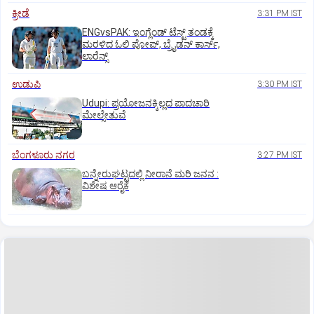
ಕ್ರೀಡೆ
3:31 PM IST
ENGvsPAK: ಇಂಗ್ಲೆಂಡ್‌ ಟೆಸ್ಟ್‌ ತಂಡಕ್ಕೆ
ಮರಳಿದ ಓಲಿ ಪೋಪ್, ಬ್ರೈಡನ್ ಕಾರ್ಸ್,
ಲಾರೆನ್ಸ್
ಉಡುಪಿ
3:30 PM IST
Udupi: ಪ್ರಯೋಜನಕ್ಕಿಲ್ಲದ ಪಾದಚಾರಿ
ಮೇಲ್ಸೇತುವೆ
ಬೆಂಗಳೂರು ನಗರ
3:27 PM IST
ಬನ್ನೇರುಘಟ್ಟದಲ್ಲಿ ನೀರಾನೆ ಮರಿ ಜನನ :
ವಿಶೇಷ ಆರೈಕೆ