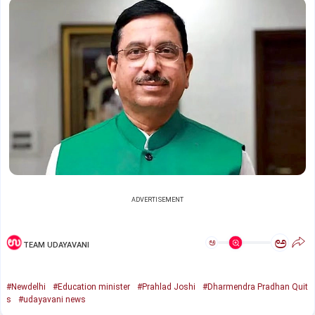
ADVERTISEMENT
ಅ
ಅ
TEAM UDAYAVANI
#Newdelhi
#Education minister
#Prahlad Joshi
#Dharmendra Pradhan Quit
s
#udayavani news