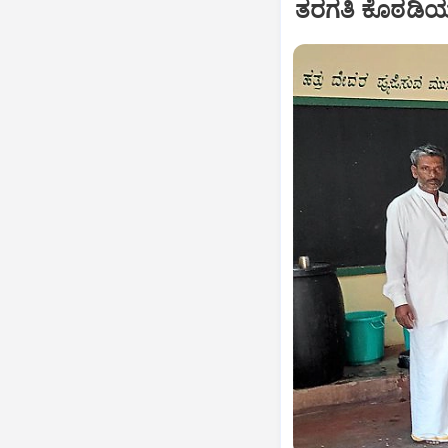
ತರಗತಿ ಕೊಠಡಿಯಲ