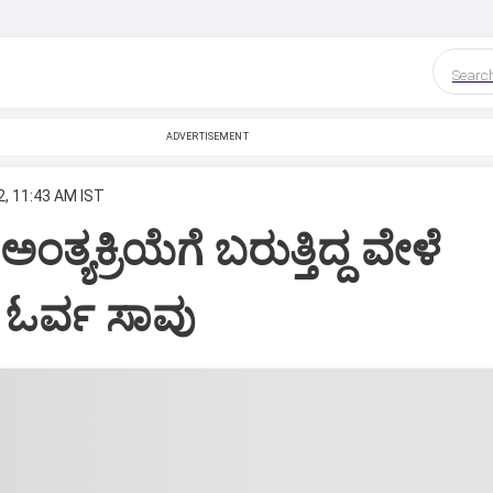
Searc
ADVERTISEMENT
2, 11:43 AM IST
್ಯಕ್ರಿಯೆಗೆ ಬರುತ್ತಿದ್ದ ವೇಳೆ
ಓರ್ವ ಸಾವು