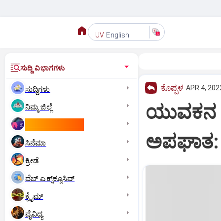
English
UV
ಸುದ್ದಿ ವಿಭಾಗಗಳು
ಕೊಪ್ಪಳ
APR 4, 202
ಸುದ್ದಿಗಳು
ಯುವಕನ ಅಂತ
ನಿಮ್ಮ ಜಿಲ್ಲೆ
ಕಾಮನ್‌ ವೆಲ್ತ್‌ ಗೇಮ್ಸ್‌
ಅಪಘಾತ: 
ಸಿನೆಮಾ
ಕ್ರೀಡೆ
ವೆಬ್ ಎಕ್ಸ್‌ಕ್ಲೂಸಿವ್
ಕ್ರೈಮ್
ವೈವಿಧ್ಯ