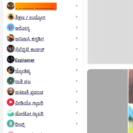
ಇಸ್ರೇಲ್- ಇರಾನ್‌ ಯುದ್ಧ
ಶಿಕ್ಷಣ / ಉದ್ಯೋಗ
ಆರೋಗ್ಯ
ಅನಿವಾಸಿ ಕನ್ನಡಿಗ
ಸೆಲೆಬ್ರಿಟಿ ಕಾರ್ನರ್‌
Explainer
ಜ್ಯೋತಿಷ್ಯ
ರಾಶಿ ಫಲ
ಪುಟಾಣಿ ಪ್ರಪಂಚ
ವೀಡಿಯೊ ಗ್ಯಾಲರಿ
ಫೋಟೋ ಗ್ಯಾಲರಿ
ರೀಲ್ಸ್