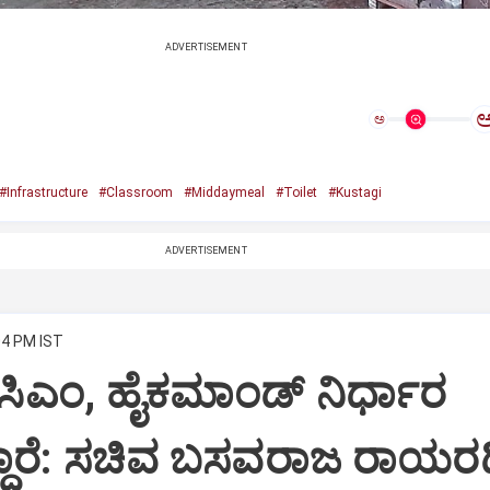
ADVERTISEMENT
ಅ
#Infrastructure
#Classroom
#Middaymeal
#Toilet
#Kustagi
ADVERTISEMENT
04 PM IST
ೆ ಸಿಎಂ, ಹೈಕಮಾಂಡ್ ನಿರ್ಧಾರ
ಾರೆ: ಸಚಿವ ಬಸವರಾಜ ರಾಯರಡ್