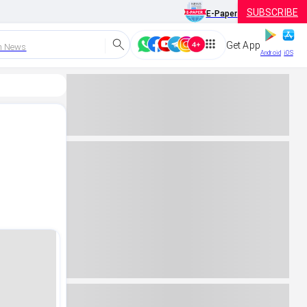
SUBSCRIBE
E-Paper
Get App
h News
Android
iOS