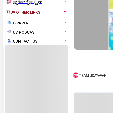
ಫ್ಯಾಶನ್/ಲೈಫ್‌ ಸ್ಟೈಲ್
UV OTHER LINKS
E-PAPER
UV PODCAST
CONTACT US
TEAM UDAYAVANI