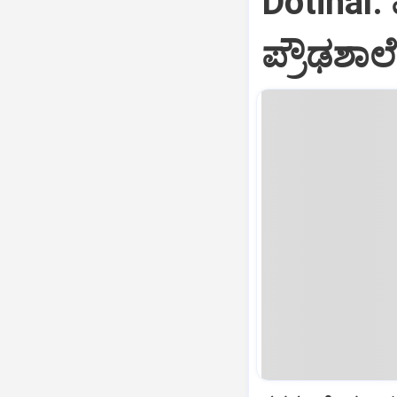
Dotihal
ಪ್ರೌಢಶಾಲೆ