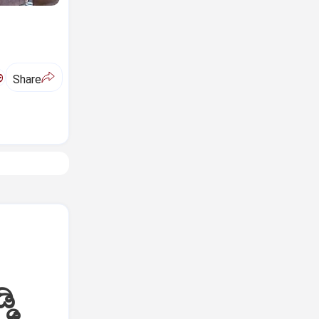
ಅ
Share
ಡಿ