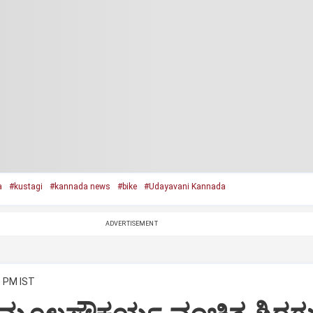
a
#kustagi
#kannada news
#bike
#Udayavani Kannada
ADVERTISEMENT
3 PM IST