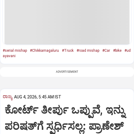
#serial mishap
#Chikkamagaluru
#Truck
#road mishap
#Car
#bike
#ud
ayavani
ADVERTISEMENT
ರಾಜ್ಯ
AUG 4, 2026, 5:45 AM IST
ಕೋರ್ಟ್‌ ತೀರ್ಪು ಒಪ್ಪುವೆ, ಇನ್ನು
ಪರಿಷತ್‌ಗೆ ಸ್ಪರ್ಧಿಸಲ್ಲ: ಪ್ರಾಣೇಶ್‌