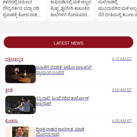
ಕಳಸದಲ್ಲಿ ವರುಣನ
ಕಾಫಿನಾಡಿನಲ್ಲಿ ಮಳೆ ಅಬ್ಬರ:
ಮಲೆನಾಡಲ್ಲಿ
ರೌದ್ರನರ್ತನ: ಭದ್ರಾ ನದಿ
ಕೊಪ್ಪ ,ಶೃಂಗೇರಿ ತಾಲೂಕಿನ
ಮುಂದುವರಿದ ಮಳೆ ಅಬ್ಬ
ಪ್ರವಾಹಕ್ಕೆ ತೋಟ ನಾಶ,
ಶಾಲೆಗಳಿಗೆ ಸೋಮವಾರ
ನೆರೆ ಭೀತಿಯಲ್ಲಿ ತುಂಗಾ ನ
ಪರಿಹಾರಕ್ಕೆ ರೈತರ ಆಗ್ರಹ
(ಆ.03) ರಜೆ
ಜಲಾನಯನ ಪ್ರದೇಶ
LATEST NEWS
ದಕ್ಷಿಣಕನ್ನಡ
4:15 AM IST
ಮಹಿಳೆಗೆ ಬೆದರಿಕೆ: ಆಟೋ ಚಾಲಕನಿಗೆ
ನ್ಯಾಯಂಗ ಬಂಧನ
ಕ್ರೀಡೆ
4:00 AM IST
ಸಿನ್ಸಿನಾಟಿ: ಹಿಂದೆ ಸರಿದ ಕಾರ್ಲೋಸ್‌
ಅಲ್ಕರಾಜ್‌
ಕೊಡಗು
4:00 AM IST
ದ್ವಿಚಕ್ರ ವಾಹನ ಅಪಘಾತ: ಮಾಜಿ
ಯೋಧನ ಸಾವು