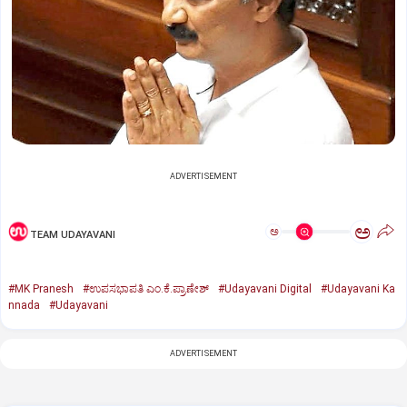
ADVERTISEMENT
ಅ
ಅ
TEAM UDAYAVANI
#MK Pranesh
#ಉಪಸಭಾಪತಿ ಎಂ.ಕೆ.ಪ್ರಾಣೇಶ್
#Udayavani Digital
#Udayavani Ka
nnada
#Udayavani
ADVERTISEMENT