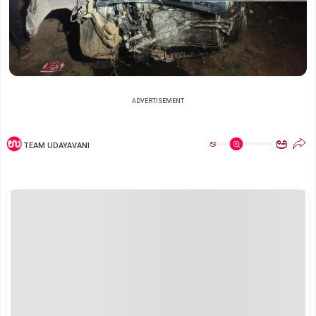
ADVERTISEMENT
ಅ
ಅ
TEAM UDAYAVANI