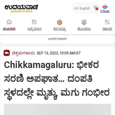
UV
English
E-Paper
ಮುಖಪುಟ
ಸುದ್ದಿ ವಿಭಾಗ
ದಿನ ಭವಿಷ್ಯ
ಹೊಂಗಿರಣ
Search
ADVERTISEMENT
ಚಿಕ್ಕಮಗಳೂರು
SEP 13, 2023, 10:09 AM IST
Chikkamagaluru: ಭೀಕರ
ಸರಣಿ ಅಪಘಾತ… ದಂಪತಿ
ಸ್ಥಳದಲ್ಲೇ ಮೃತ್ಯು, ಮಗು ಗಂಭೀರ