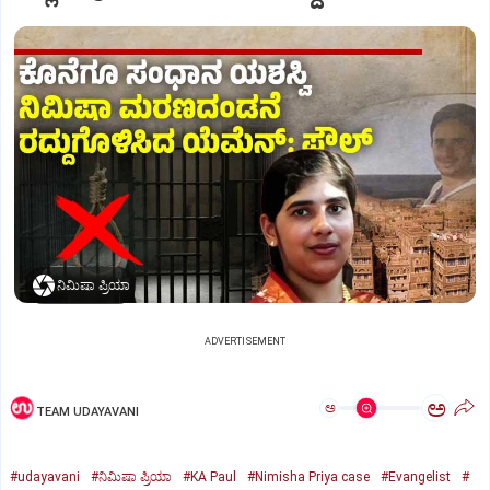
ನಿಮಿಷಾ ಪ್ರಿಯಾ
ADVERTISEMENT
ಅ
ಅ
TEAM UDAYAVANI
#udayavani
#ನಿಮಿಷಾ ಪ್ರಿಯಾ
#KA Paul
#Nimisha Priya case
#Evangelist
#