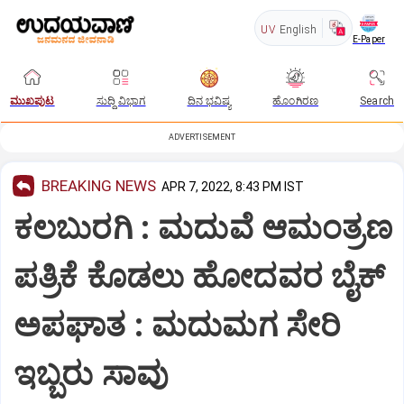
UV
English
E-Paper
ಮುಖಪುಟ
ಸುದ್ದಿ ವಿಭಾಗ
ದಿನ ಭವಿಷ್ಯ
ಹೊಂಗಿರಣ
Search
ADVERTISEMENT
BREAKING NEWS
APR 7, 2022, 8:43 PM IST
ಕಲಬುರಗಿ : ಮದುವೆ ಆಮಂತ್ರಣ
ಪತ್ರಿಕೆ ಕೊಡಲು ಹೋದವರ ಬೈಕ್
ಅಪಘಾತ : ಮದುಮಗ ಸೇರಿ
ಇಬ್ಬರು ಸಾವು