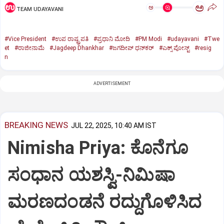
ಅ
ಅ
TEAM UDAYAVANI
#Vice President
#ಉಪ ರಾಷ್ಟ್ರಪತಿ
#ಪ್ರಧಾನಿ ಮೋದಿ
#PM Modi
#udayavani
#Twe
et
#ರಾಜೀನಾಮೆ
#Jagdeep Dhankhar
#ಜಗದೀಪ್‌ ಧನ್‌ಕರ್‌
#ಎಕ್ಸ್‌ ಪೋಸ್ಟ್
#resig
n
ADVERTISEMENT
BREAKING NEWS
JUL 22, 2025, 10:40 AM IST
Nimisha Priya: ಕೊನೆಗೂ
ಸಂಧಾನ ಯಶಸ್ವಿ-ನಿಮಿಷಾ
ಮರಣದಂಡನೆ ರದ್ದುಗೊಳಿಸಿದ