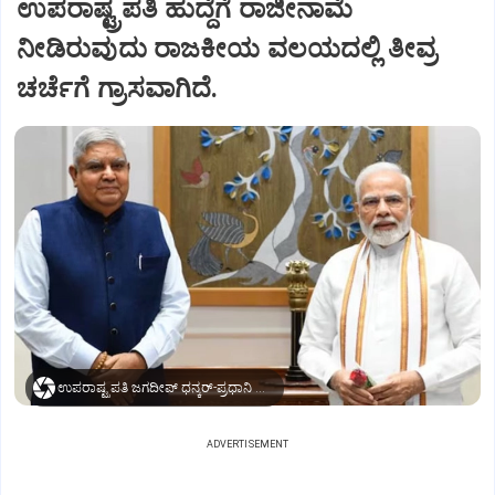
ಉಪರಾಷ್ಟ್ರಪತಿ ಹುದ್ದೆಗೆ ರಾಜೀನಾಮೆ
ನೀಡಿರುವುದು ರಾಜಕೀಯ ವಲಯದಲ್ಲಿ ತೀವ್ರ
ಚರ್ಚೆಗೆ ಗ್ರಾಸವಾಗಿದೆ.
ಉಪರಾಷ್ಟ್ರಪತಿ ಜಗದೀಪ್‌ ಧನ್ಕರ್-ಪ್ರಧಾನಿ ಮೋದಿ
ADVERTISEMENT