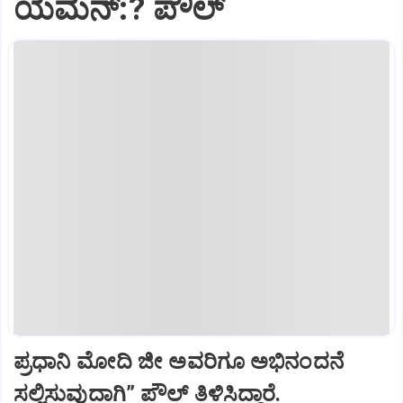
ಯೆಮೆನ್:? ಪೌಲ್
ಪ್ರಧಾನಿ ಮೋದಿ ಜೀ ಅವರಿಗೂ ಅಭಿನಂದನೆ
ಸಲ್ಲಿಸುವುದಾಗಿ” ಪೌಲ್‌ ತಿಳಿಸಿದ್ದಾರೆ.