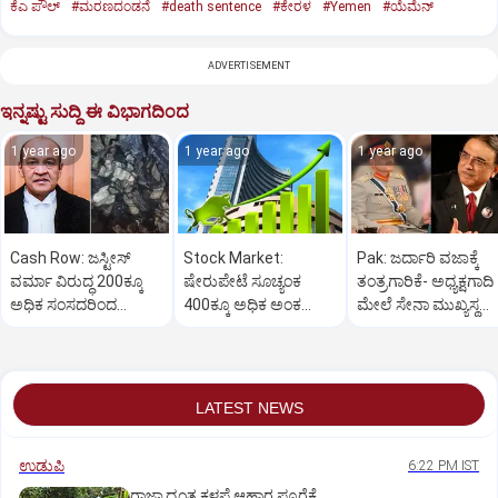
ಕೆಎ ಪೌಲ್
#ಮರಣದಂಡನೆ
#death sentence
#ಕೇರಳ
#Yemen
#ಯೆಮೆನ್‌
ADVERTISEMENT
ಇನ್ನಷ್ಟು ಸುದ್ದಿ ಈ ವಿಭಾಗದಿಂದ
1 year ago
1 year ago
1 year ago
Cash Row: ಜಸ್ಟೀಸ್‌
Stock Market:
Pak: ಜರ್ದಾರಿ ವಜಾಕ್ಕೆ
ವರ್ಮಾ ವಿರುದ್ಧ 200ಕ್ಕೂ
ಷೇರುಪೇಟೆ ಸೂಚ್ಯಂಕ
ತಂತ್ರಗಾರಿಕೆ- ಅಧ್ಯಕ್ಷಗಾದಿ
ಅಧಿಕ ಸಂಸದರಿಂದ
400ಕ್ಕೂ ಅಧಿಕ ಅಂಕ
ಮೇಲೆ ಸೇನಾ ಮುಖ್ಯಸ್ಥ
ಮಹಾಭಿಯೋಗಕ್ಕೆ
ಜಿಗಿತ-ದಿನಾಂತ್ಯದ
ಮುನೀರ್ ಚಿತ್ತ!
ಕೋರಿಕೆ…
ವಹಿವಾಟು ಅಂತ್ಯ
LATEST NEWS
ಉಡುಪಿ
6:22 PM IST
ರಾಜ್ಯಾದ್ಯಂತ ಕಳಪೆ ಆಹಾರ ಪೂರೈಕೆ