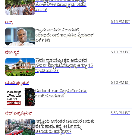
ಹೋಟೆಲ್‌ಗಳ ವಿರುದ್ಧ ಕ್ರಮ: ಸಚಿವ
ಖಾದರ್
ರಾಜ್ಯ
6:15 PM IST
ಅಕ್ರಮ ವಲಸಿಗರ ವಿಚಾರದಲ್ಲಿ
ಯಾವುದೇ ರಾಜಿ ಇಲ್ಲ:ಸಚಿವ ಪ್ರಿಯಾಂಕ್
ಖರ್ಗೆ ಕಿಡಿ
ದೇಸಿ ಸ್ವರ
6:10 PM IST
79ನೇ ಸ್ವಾತಂತ್ರ್ಯೋತ್ಸವ ಅಮೆರಿಕದ
ಗೌರವ: ಮ್ಯಾಸಚೂಸೆಟ್ಸ್‌ನಲ್ಲಿ ಆಗಸ್ಟ್‌ 15
"ಇಂಡಿಯಾ ಡೇ'
ಯುವಿ ಫ್ಯೂಷನ್
6:10 PM IST
Garland: ಗುಣವಿಲ್ಲದ ಸೌಂದರ್ಯ
ಒಣಗಿದ ಹಾರದಂತೆ
ವೆಬ್ ಎಕ್ಸ್‌ಕ್ಲೂಸಿವ್
5:58 PM IST
ನಿವೃತ್ತಿಯ ಅನಂತರ ಚೀನಿಯರ ಬದುಕು
ಹೇಗೆ: ಹಾವು, ಕಪ್ಪೆ, ಕೀಟಗಳನ್ನು
ಚೀನಿಯರು ತಿನ್ನುತ್ತಾರಾ?