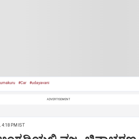
umakuru
#Car
#udayavani
ADVERTISEMENT
, 4:18 PM IST