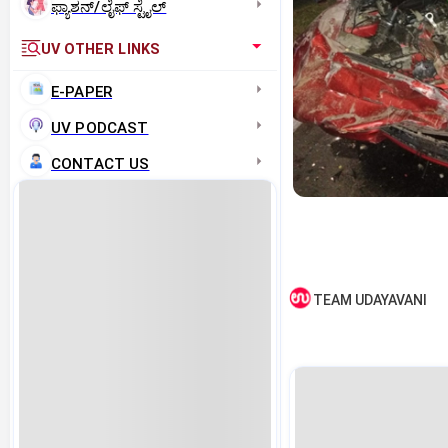
ಫ್ಯಾಶನ್/ಲೈಫ್‌ ಸ್ಟೈಲ್
UV OTHER LINKS
E-PAPER
UV PODCAST
CONTACT US
TEAM UDAYAVANI