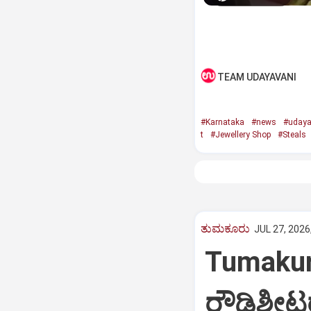
TEAM UDAYAVANI
#Karnataka
#news
#udaya
t
#Jewellery Shop
#Steals
ತುಮಕೂರು
JUL 27, 2026
Tumakur:
ರೌಡಿಶೀಟ