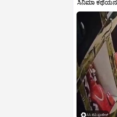
ಸಿನಿಮಾ ಕಥೆಯನ್
ಸಿಸಿ ಟಿವಿ ಫೂಟೇಜ್‌