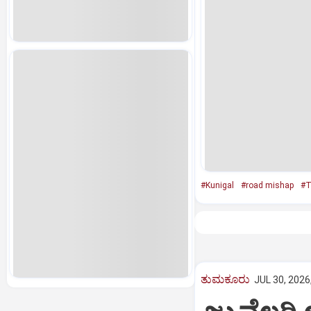
#Kunigal
#road mishap
#T
ತುಮಕೂರು
JUL 30, 2026