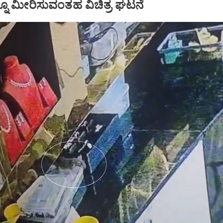
ನೂ ಮೀರಿಸುವಂತಹ ವಿಚಿತ್ರ ಘಟನೆ