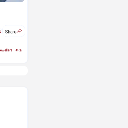
ಅ
Share
ewellers
#Ra