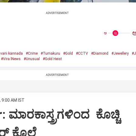
ADVERTISEMENT
ಅ
vani kannada
#Crime
#Tumakuru
#Gold
#CCTV
#Diamond
#Jewellery
#J
#Vira lNews
#Unusual
#Gold Heist
ADVERTISEMENT
, 9:00 AM IST
 ಮಾರಕಾಸ್ತ್ರಗಳಿಂದ ಕೊಚ್ಚಿ
ರ್ ಕೊಲೆ