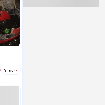
ಅ
Share