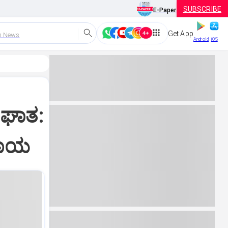
SUBSCRIBE
E-Paper
Get App
h News
Android
iOS
ಪಘಾತ:
 ಗಾಯ