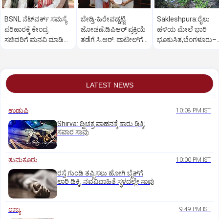
BSNL ನೆಟ್‌ವರ್ಕ್ ಸಮಸ್ಯೆ
ಬೇಡ್ತಿ-ಹಿರೇವಡ್ಡಟ್ಟಿ
Sakleshpura:ರೈಲು
ಪರಿಹಾರಕ್ಕೆ ಕೇಂದ್ರ
ಜೋಡಣೆ:ಡಿಪಿಆರ್‌ ಪ್ರಕ್ರಿಯೆ
ಹಳಿಯ ಮೇಲೆ ಭಾರಿ
ಸಚಿವರಿಗೆ ಮನವಿ ಮಾಡಿದ
ತಡೆಗೆ ಸಿ.ಆರ್. ಪಾಟೀಲ್‌ಗೆ
ಭೂಕುಸಿತ,ಬೆಂಗಳೂರು–
ಸಂಸದ ಕಾಗೇರಿ!
ಕಾಗೇರಿ ಮನವಿ
ಮಂಗಳೂರು ರೈಲು ಸಂಚ
ಅಸ್ತವ್ಯಸ್ತ
LATEST NEWS
ಉಡುಪಿ
10:08 PM IST
Shirva: ದ್ವಿಚಕ್ರ ವಾಹನಕ್ಕೆ ಕಾರು ಢಿಕ್ಕಿ;
ಸವಾರ ಸಾವು
ತುಮಕೂರು
10:00 PM IST
ರಸ್ತೆ ಗುಂಡಿ ತಪ್ಪಿಸಲು ಹೋಗಿ ಬೈಕ್‌ಗೆ
ಲಾರಿ ಡಿಕ್ಕಿ, ನವವಿವಾಹಿತೆ ಸ್ಥಳದಲ್ಲೇ ಸಾವು
ರಾಜ್ಯ
9:49 PM IST