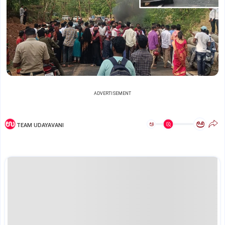
ADVERTISEMENT
ಅ
ಅ
TEAM UDAYAVANI