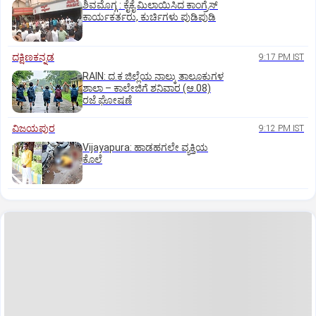
ಶಿವಮೊಗ್ಗ : ಕೈಕೈ ಮಿಲಾಯಿಸಿದ ಕಾಂಗ್ರೆಸ್
ಕಾರ್ಯಕರ್ತರು, ಕುರ್ಚಿಗಳು ಪುಡಿಪುಡಿ
ದಕ್ಷಿಣಕನ್ನಡ
9:17 PM IST
RAIN: ದ.ಕ ಜಿಲ್ಲೆಯ ನಾಲ್ಕು ತಾಲೂಕುಗಳ
ಶಾಲಾ – ಕಾಲೇಜಿಗೆ ಶನಿವಾರ (ಆ.08)
ರಜೆ ಘೋಷಣೆ
ವಿಜಯಪುರ
9:12 PM IST
Vijayapura: ಹಾಡಹಗಲೇ ವ್ಯಕ್ತಿಯ
ಕೊಲೆ