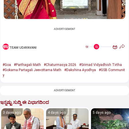
ADVERTISEMENT
ಅ
ಅ
TEAM UDAYAVANI
#Goa
#Parthagali Math
#Chaturmasya 2026
#Srimad Vidyadhish Tirtha
#Gokarna Partagali Jeevottama Math
#Dakshina Ayodhya
#GSB Communit
y
ADVERTISEMENT
ಇನ್ನಷ್ಟು ಸುದ್ದಿ ಈ ವಿಭಾಗದಿಂದ
3 days ago
4 days ago
5 days ago