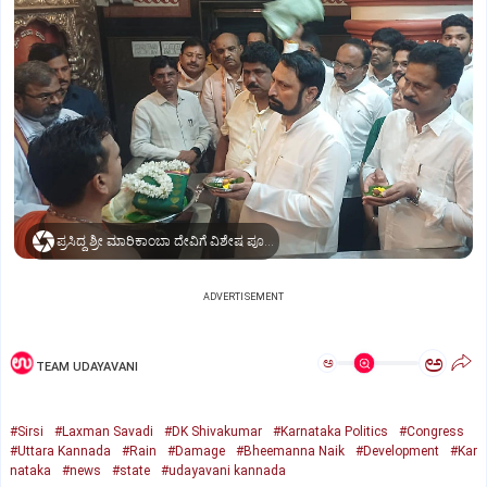
ಪ್ರಸಿದ್ಧ ಶ್ರೀ ಮಾರಿಕಾಂಬಾ ದೇವಿಗೆ ವಿಶೇಷ ಪೂಜೆ ಸಲ್ಲಿಸಿದ ಶಾಸಕ ಲಕ್ಷ್ಮಣ ಸವದಿ
ADVERTISEMENT
ಅ
ಅ
TEAM UDAYAVANI
#Sirsi
#Laxman Savadi
#DK Shivakumar
#Karnataka Politics
#Congress
#Uttara Kannada
#Rain
#Damage
#Bheemanna Naik
#Development
#Kar
nataka
#news
#state
#udayavani kannada