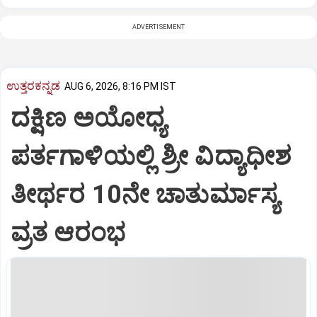
ADVERTISEMENT
ಉತ್ತರಕನ್ನಡ
AUG 6, 2026, 8:16 PM IST
ದಕ್ಷಿಣ ಅಯೋಧ್ಯ
ಪರ್ತಗಾಳಿಯಲ್ಲಿ ಶ್ರೀ ವಿದ್ಯಾಧೀಶ
ತೀರ್ಥರ 10ನೇ ಚಾತುರ್ಮಾಸ್ಯ
ವ್ರತ ಆರಂಭ