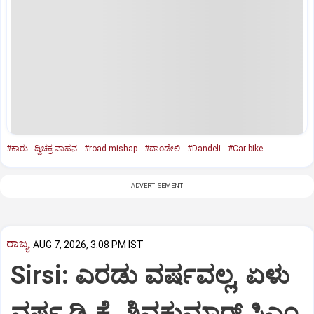
#ಕಾರು - ದ್ವಿಚಕ್ರ ವಾಹನ
#road mishap
#ದಾಂಡೇಲಿ
#Dandeli
#Car bike
ADVERTISEMENT
ರಾಜ್ಯ
AUG 7, 2026, 3:08 PM IST
Sirsi: ಎರಡು ವರ್ಷವಲ್ಲ, ಏಳು
ವರ್ಷ ಡಿ.ಕೆ. ಶಿವಕುಮಾರ್ ಸಿಎಂ