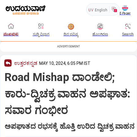
UV
English
E-Paper
ಮುಖಪುಟ
ಸುದ್ದಿ ವಿಭಾಗ
ದಿನ ಭವಿಷ್ಯ
ಹೊಂಗಿರಣ
Search
ADVERTISEMENT
ಉತ್ತರಕನ್ನಡ
MAY 10, 2024, 6:05 PM IST
Road Mishap ದಾಂಡೇಲಿ;
ಕಾರು-ದ್ವಿಚಕ್ರ ವಾಹನ ಅಪಘಾತ:
ಸವಾರ ಗಂಭೀರ
ಅಪಘಾತದ ರಭಸಕ್ಕೆ ಹೊತ್ತಿ ಉರಿದ ದ್ವಿಚಕ್ರ ವಾಹನ