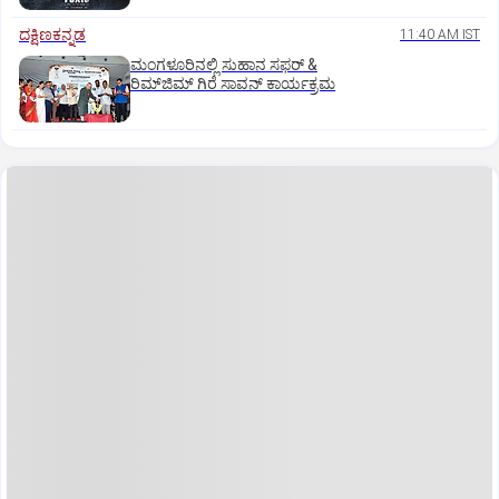
ದಕ್ಷಿಣಕನ್ನಡ
11:40 AM IST
ಮಂಗಳೂರಿನಲ್ಲಿ ಸುಹಾನ ಸಫರ್ &
ರಿಮ್‌ಜಿಮ್ ಗಿರೆ ಸಾವನ್ ಕಾರ್ಯಕ್ರಮ