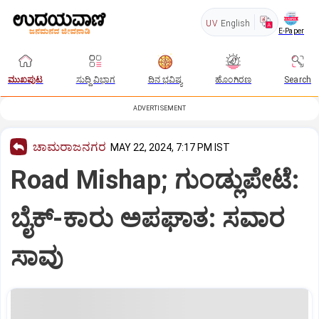
UV
English
E-Paper
ಮುಖಪುಟ
ಸುದ್ದಿ ವಿಭಾಗ
ದಿನ ಭವಿಷ್ಯ
ಹೊಂಗಿರಣ
Search
ADVERTISEMENT
ಚಾಮರಾಜನಗರ
MAY 22, 2024, 7:17 PM IST
Road Mishap; ಗುಂಡ್ಲುಪೇಟೆ:
ಬೈಕ್-ಕಾರು ಅಪಘಾತ: ಸವಾರ
ಸಾವು