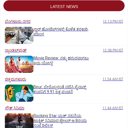
LATEST NEWS
ಬೆಂಗಳೂರು ನಗರ
12:13 PM IST
ಸ್ಟಾರ್‌ ಹೋಟೆಲ್‌ಗ‌ಳಲ್ಲಿ ಕೊಳೆತ ತರಕಾರಿ,
ಮಾಂಸ
ಸ್ಯಾಂಡಲ್‌ವುಡ್‌
12:06 PM IST
Movie Review: ನಕ್ಕು ಹಗುರವಾಗಲು
ಇದು ಯೋಗ್ಯ!
ಚಿಕ್ಕಮಗಳೂರು
11:54 AM IST
Birur: ಬೇರೊಬ್ಬರಂತೆ ನಟಿಸಿ ಫೈನಾನ್ಸ್
ಕಂಪನಿಗೆ 9.91 ಲಕ್ಷ ವಂಚನೆ
ಸೌತ್‌ ಸಿನಿಮಾ
11:44 AM IST
Rocking Star ಯಶ್‌ ನಟನೆಯ
ಟಾಕ್ಸಿಕ್‌ ಸಿನಿಮಾದ ಟ್ರೇಲರ್‌ ಆ.8ರಂದು
ಸಂಜೆ ರಿಲೀಸ್