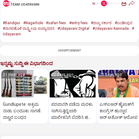
ಅ
ಅ
TEAM UDAYAVANI
#Bandipur
#Nagarhole
#safari fees
#entry fees
#ರಾಜ್ಯ ಸರ್ಕಾರ
#ಬಂಡೀಪುರ
#ನಾಗರಹೊಳೆ ರಾಷ್ಟ್ರೀಯ ಉದ್ಯಾನವನ
#Udayavani Digital
#Udayavani Kannada
#
Udayavani
ADVERTISEMENT
ಇನ್ನಷ್ಟು ಸುದ್ದಿ ಈ ವಿಭಾಗದಿಂದ
21 days ago
22 days ago
25 days ago
Gundlupete: ಅಕ್ರಮ
ಪರವಾನಗಿ ಪಡೆದು ಮರಳು
ಎಸ್‌ಐಆರ್‌ ಹೈಜಾಕ್‌ಗೆ
ನಾಡು ಬಂದೂಕು ಸಾಗಣೆ:
ಸಾಗಿಸುತ್ತಿದ್ದ ಲಾರಿ
ಕಾಂಗ್ರೆಸ್‌ ಹುನ್ನಾರ:
ನಾಲ್ವರ ಬಂಧನ
ಮಾಲೀಕನಿಗೆ ಬೆದರಿಸಿ ಹಣ
ಆರ್‌.ಅಶೋಕ್‌ ಆರೋಪ
ವಸೂಲಿ; ಮೂವರು ಅರೆಸ್ಟ್