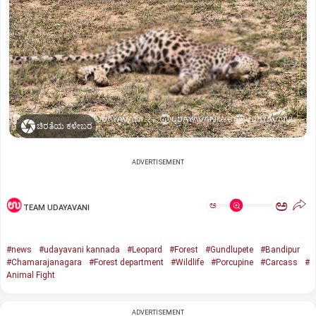
ಚಿರತೆಯ ಕಳೇಬರ
ADVERTISEMENT
ಅ
ಅ
TEAM UDAYAVANI
#news
#udayavani kannada
#Leopard
#Forest
#Gundlupete
#Bandipur
#Chamarajanagara
#Forest department
#Wildlife
#Porcupine
#Carcass
#
Animal Fight
ADVERTISEMENT