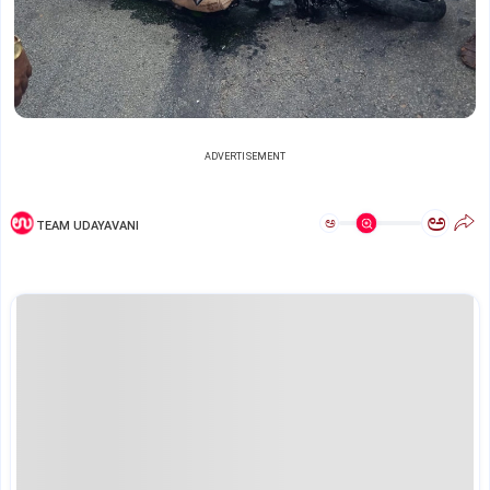
ADVERTISEMENT
ಅ
ಅ
TEAM UDAYAVANI