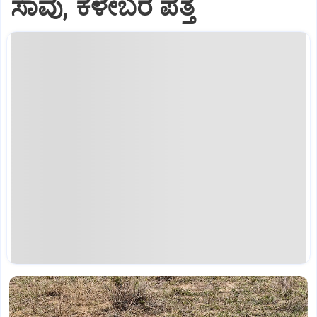
ಸಾವು, ಕಳೇಬರ ಪತ್ತೆ