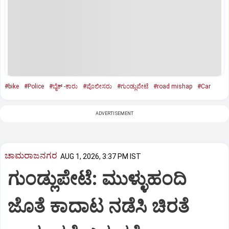
#bike
#Police
#ಬೈಕ್‌ -ಕಾರು
#ಪೊಲೀಸರು
#ಗುಂಡ್ಲುಪೇಟೆ
#road mishap
#Car
ADVERTISEMENT
ಚಾಮರಾಜನಗರ
AUG 1, 2026, 3:37 PM IST
ಗುಂಡ್ಲುಪೇಟೆ: ಮುಳ್ಳುಹಂದಿ
ಜೊತೆ ಕಾದಾಟ ನಡೆಸಿ ಚಿರತೆ