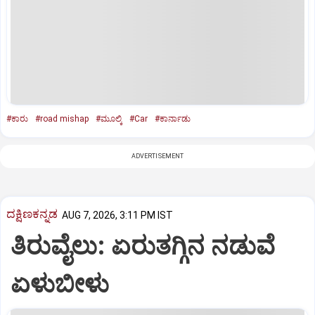
#ಕಾರು
#road mishap
#ಮೂಲ್ಕಿ
#Car
#ಕಾರ್ನಾಡು
ADVERTISEMENT
ದಕ್ಷಿಣಕನ್ನಡ
AUG 7, 2026, 3:11 PM IST
ತಿರುವೈಲು: ಏರುತಗ್ಗಿನ ನಡುವೆ
ಏಳುಬೀಳು