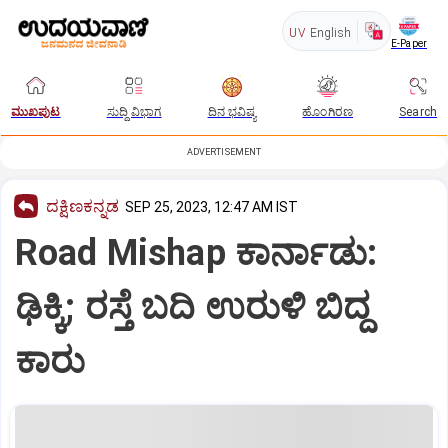
UV
English
E-Paper
ಮುಖಪುಟ
ಸುದ್ದಿ ವಿಭಾಗ
ದಿನ ಭವಿಷ್ಯ
ಹೊಂಗಿರಣ
Search
ADVERTISEMENT
ದಕ್ಷಿಣಕನ್ನಡ
SEP 25, 2023, 12:47 AM IST
Road Mishap ಕಾರ್ನಾಡು:
ಢಿಕ್ಕಿ; ರಸ್ತೆ ಬದಿ ಉರುಳಿ ಬಿದ್ದ
ಕಾರು