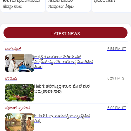
ಕಾಲೇಜು ಪ್ರಯೋಗಾಲಯ
ಸಮಾಜ ಮಂದಿರ
ಭಯದ ನಡಿಗೆ
ಹೆದ್ದಾರಿ ಪಾಲು
ಸಂಪೂರ್ಣ ಶಿಥಿಲ
LATEST NEWS
ಬಾಲಿವುಡ್‌
6:54 PM IST
ಆಸ್ಪತ್ರೆಗೆ ದಾಖಲಾದ ಹಿರಿಯ ನಟ
ಮಿಥುನ್ ಚಕ್ರವರ್ತಿ: ಆರೋಗ್ಯ ವಿಚಾರಿಸಿದ
ಸಿಎಂ
ಉಡುಪಿ
6:29 PM IST
Hebri: ಚಲಿಸುತ್ತಿದ್ದ ಕಾರಿನ ಮೇಲೆ ಮರ
ಬಿದ್ದು ಚಾಲಕ ಸಾವು
ಪುಟಾಣಿ ಪ್ರಪಂಚ
6:00 PM IST
Kids Story: ಗುರುಪತ್ನಿಯನ್ನು ರಕ್ಷಿಸಿದ
ಶಿಷ್ಯ