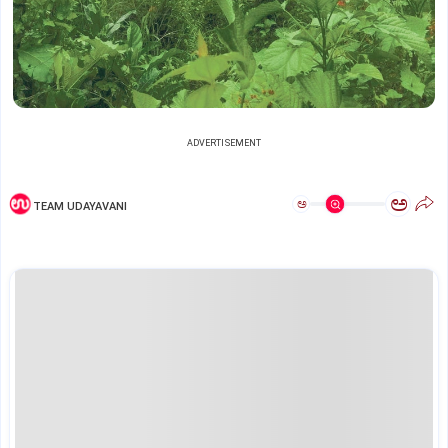
ADVERTISEMENT
ಅ
ಅ
TEAM UDAYAVANI