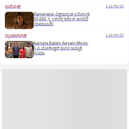
ಬಾಲಿವುಡ್‌
5:54 PM IST
Ramayana: ವಿಶ್ವದಾದ್ಯಂತ ಬರೋಬ್ಬರಿ
59,000 ಸ್ಕ್ರೀನ್‌ನಲ್ಲಿ ರಿಲೀಸ್‌ ಆಗಲಿದೆ
'ರಾಮಾಯಣ'
ಸ್ಯಾಂಡಲ್‌ವುಡ್‌
5:49 PM IST
Karnata Balam Ajeyam Movie:
ಸಿ.ಪಿ.ಯೋಗೀಶ್ವರ್‌ ಮಗನ ಅದ್ಧೂರಿ
ಸಿನಿಮಾ