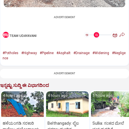
ADVERTISEMENT
ಅ
ಅ
TEAM UDAYAVANI
#Potholes
#Highway
#Pipeline
#Asphalt
#Drainage
#Widening
#Neglige
nce
ADVERTISEMENT
ಇನ್ನಷ್ಟು ಸುದ್ದಿ ಈ ವಿಭಾಗದಿಂದ
4 hours ago
4 hours ago
5 hours ago
ಹಳೆಯಂಗಡಿ ಸರಕಾರಿ
Belthangady: ಲೈಲ
Sullia: ಸಂಕದ ಮೇಲೆ