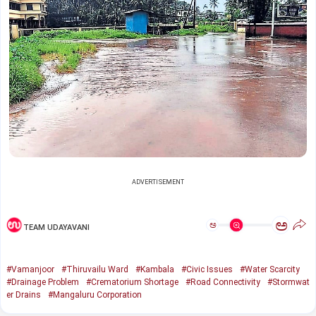
ADVERTISEMENT
ಅ
ಅ
TEAM UDAYAVANI
#Vamanjoor
#Thiruvailu Ward
#Kambala
#Civic Issues
#Water Scarcity
#Drainage Problem
#Crematorium Shortage
#Road Connectivity
#Stormwat
er Drains
#Mangaluru Corporation