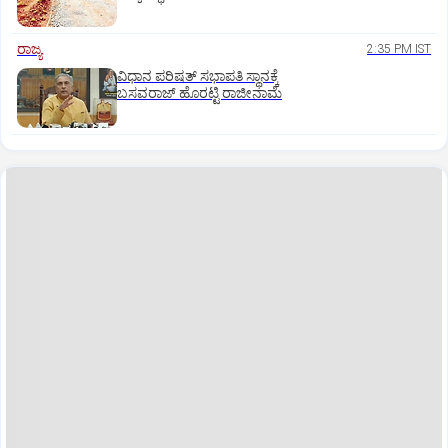
ರಾಜ್ಯ
2:35 PM IST
ವಿಧಾನ ಪರಿಷತ್ ಸಭಾಪತಿ ಸ್ಥಾನಕ್ಕೆ
ಬಸವರಾಜ್ ಹೊರಟ್ಟಿ ರಾಜೀನಾಮೆ