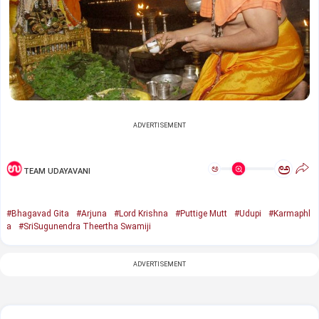
ADVERTISEMENT
ಅ
ಅ
TEAM UDAYAVANI
#Bhagavad Gita
#Arjuna
#Lord Krishna
#Puttige Mutt
#Udupi
#Karmaphl
a
#SriSugunendra Theertha Swamiji
ADVERTISEMENT