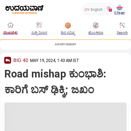
UV
English
E-Paper
ಮುಖಪುಟ
ಸುದ್ದಿ ವಿಭಾಗ
ದಿನ ಭವಿಷ್ಯ
ಹೊಂಗಿರಣ
Search
ADVERTISEMENT
BIG 40
MAY 19, 2024, 1:43 AM IST
Road mishap ಕುಂಭಾಶಿ:
ಕಾರಿಗೆ ಬಸ್‌ ಢಿಕ್ಕಿ; ಜಖಂ