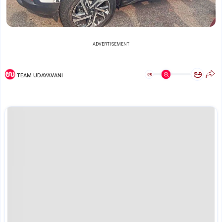
ADVERTISEMENT
ಅ
ಅ
TEAM UDAYAVANI