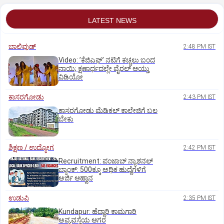
LATEST NEWS
ಬಾಲಿವುಡ್‌
2:48 PM IST
Video: ʼಕೆಜಿಎಫ್‌ʼ ನಟಿಗೆ ಕಚ್ಚಲು ಬಂದ
ನಾಯಿ; ಕ್ಷಣಾರ್ಧದಲ್ಲೇ ವೈರಲ್‌ ಆಯ್ತು
ವಿಡಿಯೋ
ಕಾಸರಗೋಡು
2:43 PM IST
ಕಾಸರಗೋಡು ಮೆಡಿಕಲ್‌ ಕಾಲೇಜಿಗೆ ಬಲ
ಬೇಕು
ಶಿಕ್ಷಣ / ಉದ್ಯೋಗ
2:42 PM IST
Recruitment: ಪಂಜಾಬ್‌ ನ್ಯಾಶನಲ್‌
ಬ್ಯಾಂಕ್:‌ 500ಕ್ಕೂ ಅಧಿಕ ಹುದ್ದೆಗಳಿಗೆ
ಅರ್ಜಿ ಆಹ್ವಾನ
ಉಡುಪಿ
2:35 PM IST
Kundapur: ಹೆದ್ದಾರಿ ಕಾಮಗಾರಿ
ಅವ್ಯವಸ್ಥೆಯ ಆಗರ