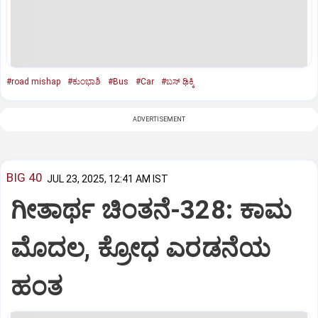
#road mishap
#ಕುಂಭಾಶಿ
#Bus
#Car
#ಬಸ್‌ ಢಿಕ್ಕಿ
ADVERTISEMENT
BIG 40
JUL 23, 2025, 12:41 AM IST
ಗೀತಾರ್ಥ ಚಿಂತನೆ-328: ಕಾಮ
ಮೊದಲ, ಕ್ರೋಧ ಎರಡನೆಯ
ಹಂತ