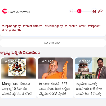
ಅ
ಅ
TEAM UDAYAVANI
#Uppinangady
#forest officers
#Belthangady
#Reserve Forest
#elephant
#Periyashanthi
ADVERTISEMENT
ಇನ್ನಷ್ಟು ಸುದ್ದಿ ಈ ವಿಭಾಗದಿಂದ
1 year ago
1 year ago
1 year ago
Mangaluru: ರೋಶನ್‌
ಗೀತಾರ್ಥ ಚಿಂತನೆ- 327:
ನ್ಯಾಯಾಲಯದಲ್ಲಿ
ಸಲ್ಡಾನ್ಹಾ 10 ಕೋ.ರೂ.
ಸಂಸ್ಕಾರ ಬಲದಿಂದ ಒಳ್ಳೆಯ-
ರಾಜಕೀಯ ಆಟ ಬೇಡ:
ವಂಚನೆ ಪ್ರಕರಣದ ತನಿಖೆ
ಕೆಟ್ಟ ಕೆಲಸಗಳಿಗೆ ಪ್ರೇರಣೆ
ಒಂದೇ ದಿನ 4 ಕೇಸಲ್ಲಿ
ಸಿಐಡಿಗೆ ವರ್ಗ
ಸುಪ್ರೀಂಕೋರ್ಟ್‌ ಅಭಿಮ