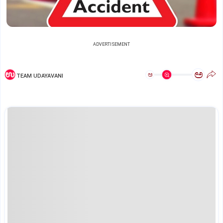
ADVERTISEMENT
ಅ
ಅ
TEAM UDAYAVANI