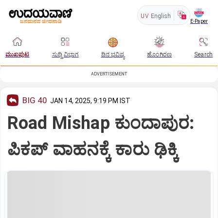
UV
English
E-Paper
ಮುಖಪುಟ
ಸುದ್ದಿ ವಿಭಾಗ
ದಿನ ಭವಿಷ್ಯ
ಹೊಂಗಿರಣ
Search
ADVERTISEMENT
BIG 40
JAN 14, 2025, 9:19 PM IST
Road Mishap ಕುಂದಾಪುರ:
ಪಿಕಪ್‌ ವಾಹನಕ್ಕೆ ಕಾರು ಢಿಕ್ಕಿ