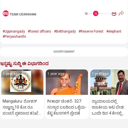
ಅ
ಅ
TEAM UDAYAVANI
#Uppinangady
#forest officers
#Belthangady
#Reserve Forest
#elephant
#Periyashanthi
ADVERTISEMENT
ಇನ್ನಷ್ಟು ಸುದ್ದಿ ಈ ವಿಭಾಗದಿಂದ
1 year ago
1 year ago
1 year ago
Mangaluru: ರೋಶನ್‌
ಗೀತಾರ್ಥ ಚಿಂತನೆ- 327:
ನ್ಯಾಯಾಲಯದಲ್ಲಿ
ಸಲ್ಡಾನ್ಹಾ 10 ಕೋ.ರೂ.
ಸಂಸ್ಕಾರ ಬಲದಿಂದ ಒಳ್ಳೆಯ-
ರಾಜಕೀಯ ಆಟ ಬೇಡ:
ವಂಚನೆ ಪ್ರಕರಣದ ತನಿಖೆ
ಕೆಟ್ಟ ಕೆಲಸಗಳಿಗೆ ಪ್ರೇರಣೆ
ಒಂದೇ ದಿನ 4 ಕೇಸಲ್ಲಿ
ಸಿಐಡಿಗೆ ವರ್ಗ
ಸುಪ್ರೀಂಕೋರ್ಟ್‌ ಅಭಿಮ