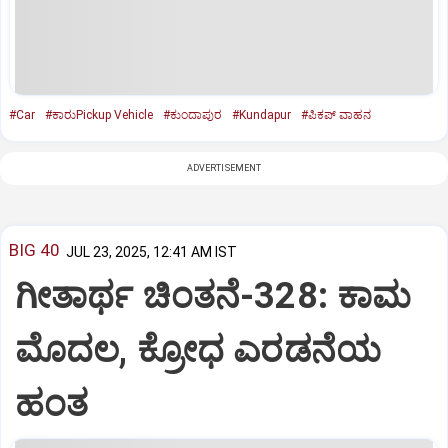
#Car
#ಕಾರುPickup Vehicle
#ಕುಂದಾಪುರ
#Kundapur
#ಪಿಕಪ್‌ ವಾಹನ
ADVERTISEMENT
BIG 40
JUL 23, 2025, 12:41 AM IST
ಗೀತಾರ್ಥ ಚಿಂತನೆ-328: ಕಾಮ
ಮೊದಲ, ಕ್ರೋಧ ಎರಡನೆಯ
ಹಂತ