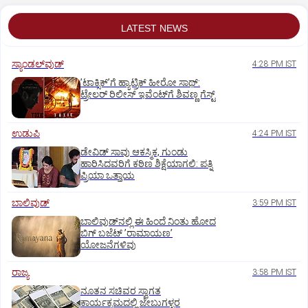
LATEST NEWS
ಸ್ಯಾಂಡಲ್‌ವುಡ್‌
4:28 PM IST
ʼಟಾಕ್ಸಿಕ್‌ʼಗೆ ಹ್ಯಾಟ್ರಿಕ್‌ ಹೀರೋ ಸಾಥ್:‌
ಟ್ರೇಲರ್‌ ರಿಲೀಸ್‌ ಇವೆಂಟ್‌ಗೆ ಶಿವಣ್ಣ ಗೆಸ್ಟ್
ಉಡುಪಿ
4:24 PM IST
ಡೇವಿಡ್ ಸಾವು ಆಕಸ್ಮಿಕ, ಗುಂಡು
ಹಾರಿಸಿದವರಿಗೆ ಕಠಿಣ ಶಿಕ್ಷೆಯಾಗಲಿ: ಪತ್ನಿ
ಪ್ರಿಯಾ ಒತ್ತಾಯ
ಬಾಲಿವುಡ್‌
3:59 PM IST
ಬಾಲಿವುಡ್‌ನಲ್ಲಿ ಈ ಹಿಂದೆ ನಿಂತು ಹೋದ
ಬಿಗ್‌ ಬಜೆಟ್ ʼರಾಮಾಯಣʼ‌
ಯೋಜನೆಗಳಿವು
ರಾಜ್ಯ
3:58 PM IST
ನೂತನ ಸಚಿವರ ಸ್ವಾಗತ
ಕಾರ್ಯಕ್ರಮದಲ್ಲಿ ಜೇಬುಗಳ್ಳರ