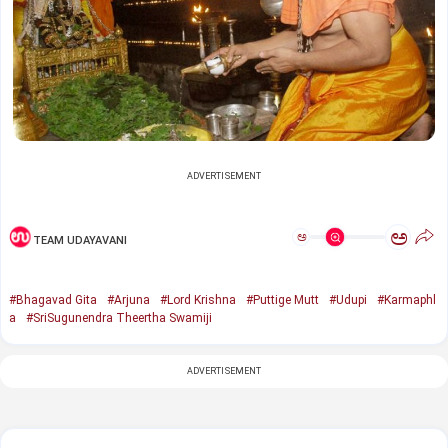
ADVERTISEMENT
ಅ
ಅ
TEAM UDAYAVANI
#Bhagavad Gita
#Arjuna
#Lord Krishna
#Puttige Mutt
#Udupi
#Karmaphl
a
#SriSugunendra Theertha Swamiji
ADVERTISEMENT