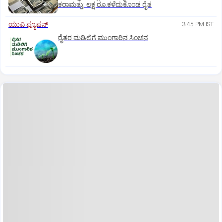
ಕರಾಮತ್ತು: ಲಕ್ಷ ರೂ.ಕಳೆದುಕೊಂಡ ರೈತ
ಯುವಿ ಫ್ಯೂಷನ್
3:45 PM IST
ರೈತರ ಮಡಿಲಿಗೆ ಮುಂಗಾರಿನ ಸಿಂಚನ