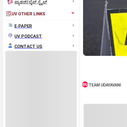
ಫ್ಯಾಶನ್/ಲೈಫ್‌ ಸ್ಟೈಲ್
UV OTHER LINKS
E-PAPER
UV PODCAST
CONTACT US
TEAM UDAYAVANI