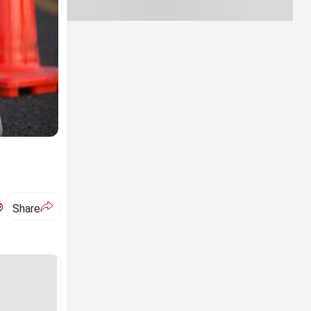
ಅ
Share