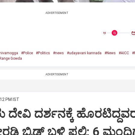
ADVERTISEMENT
ಅ
hivamogga
#Police
#Politics
#news
#udayavani kannada
#News
#AICC
#
Range Gowda
ADVERTISEMENT
:12 PM IST
 ದೇವಿ ದರ್ಶನಕ್ಕೆ ಹೊರಟಿದ್ದವ
ಿ ಬ್ರಿಡ್ಜ್ ಬಳಿ ಪಲ್ಟಿ; 6 ಮಂದಿಗ