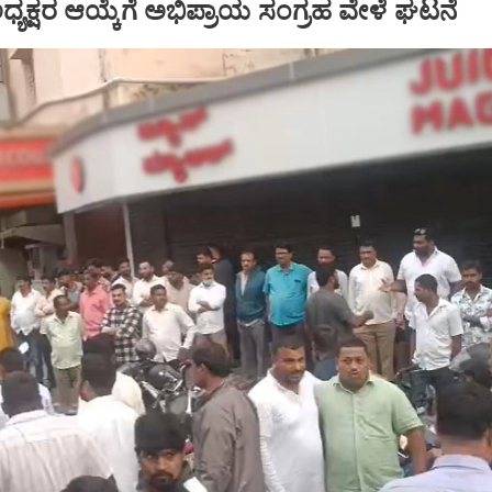
್ ಅಧ್ಯಕ್ಷರ ಆಯ್ಕೆಗೆ ಅಭಿಪ್ರಾಯ ಸಂಗ್ರಹ ವೇಳೆ ಘಟನೆ