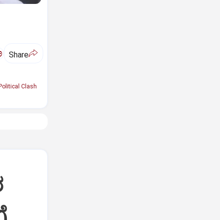
ಅ
Share
Political Clash
ರ
ೆ