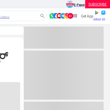
SUBSCRIBE
E-Paper
Get App
h News
Android
iOS
ರ್