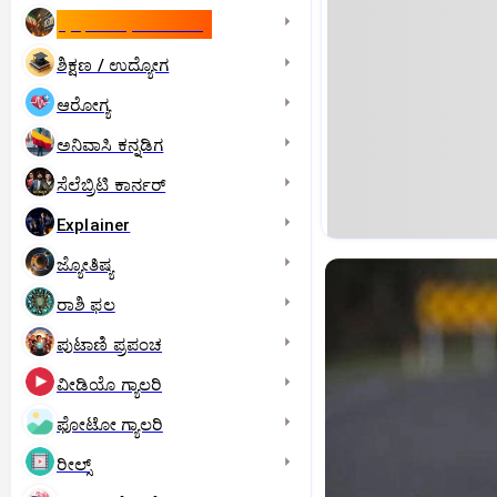
ಇಸ್ರೇಲ್- ಇರಾನ್‌ ಯುದ್ಧ
ಶಿಕ್ಷಣ / ಉದ್ಯೋಗ
ಆರೋಗ್ಯ
ಅನಿವಾಸಿ ಕನ್ನಡಿಗ
ಸೆಲೆಬ್ರಿಟಿ ಕಾರ್ನರ್‌
Explainer
ಜ್ಯೋತಿಷ್ಯ
ರಾಶಿ ಫಲ
ಪುಟಾಣಿ ಪ್ರಪಂಚ
ವೀಡಿಯೊ ಗ್ಯಾಲರಿ
ಫೋಟೋ ಗ್ಯಾಲರಿ
ರೀಲ್ಸ್