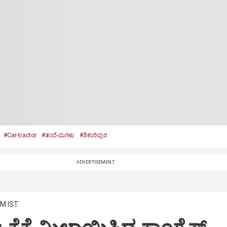
#Car-tractor
#ತಂದೆ-ಮಗಳು
#ಶಿಕಾರಿಪುರ
ADVERTISEMENT
PM IST