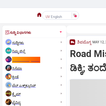
English
UV
ಸುದ್ದಿ ವಿಭಾಗಗಳು
ಶಿವಮೊಗ್ಗ
MAY 12, 
ಸುದ್ದಿಗಳು
Road Mish
ನಿಮ್ಮ ಜಿಲ್ಲೆ
ಕಾಮನ್‌ ವೆಲ್ತ್‌ ಗೇಮ್ಸ್‌
ಡಿಕ್ಕಿ; ತ
ಸಿನೆಮಾ
ಕ್ರೀಡೆ
ವೆಬ್ ಎಕ್ಸ್‌ಕ್ಲೂಸಿವ್
ಕ್ರೈಮ್
ವೈವಿಧ್ಯ