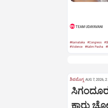
TEAM UDAYAVANI
#Karnataka
#Congress
#S
#Violence
#Kalim Pasha
#
ಶಿವಮೊಗ್ಗ
AUG 7, 2026, 2
ಸಿಗಂದೂರು
ಕಾರು ಚೋರಡ