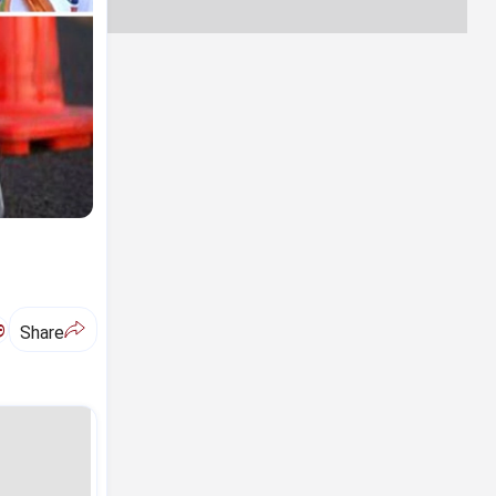
ಅ
Share