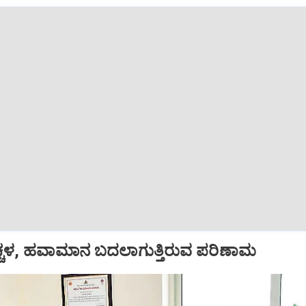
ಚ್ಚಳ, ಹವಾಮಾನ ಬದಲಾಗುತ್ತಿರುವ ಪರಿಣಾಮ