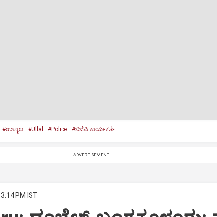
#ಉಳ್ಳಾಲ
#Ullal
#Police
#ಬಿಜೆಪಿ ಕಾರ್ಯಕರ್ತ
ADVERTISEMENT
 3:14 PM IST