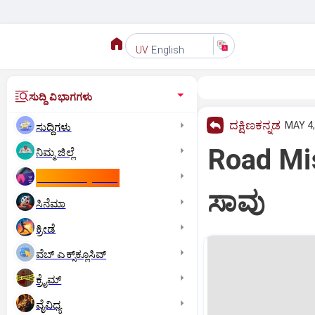
English
UV
ಸುದ್ದಿ ವಿಭಾಗಗಳು
ದಕ್ಷಿಣಕನ್ನಡ
MAY 4,
ಸುದ್ದಿಗಳು
Road Mis
ನಿಮ್ಮ ಜಿಲ್ಲೆ
ಕಾಮನ್‌ ವೆಲ್ತ್‌ ಗೇಮ್ಸ್‌
ಸಾವು
ಸಿನೆಮಾ
ಕ್ರೀಡೆ
ವೆಬ್ ಎಕ್ಸ್‌ಕ್ಲೂಸಿವ್
ಕ್ರೈಮ್
ವೈವಿಧ್ಯ