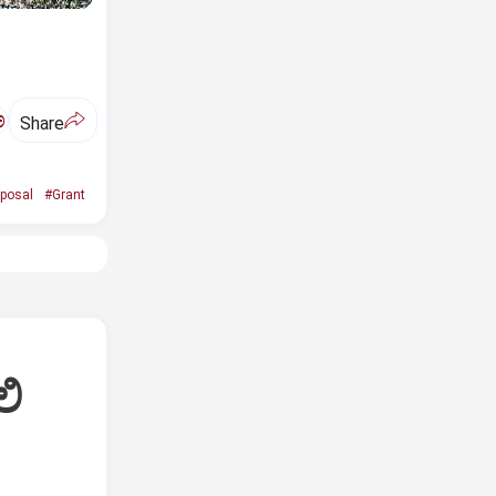
ಅ
Share
posal
#Grant
ಲಿ