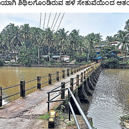
ಹಾನಿಯಾಗಿ ಶಿಥಿಲಗೊಂಡಿರುವ ಹಳೆ ಸೇತುವೆಯಿಂದ ಆತ