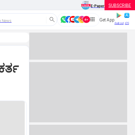
SUBSCRIBE
E-Paper
Get App
h News
Android
iOS
ಕರ್ತ