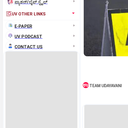
ಫ್ಯಾಶನ್/ಲೈಫ್‌ ಸ್ಟೈಲ್
UV OTHER LINKS
E-PAPER
UV PODCAST
CONTACT US
TEAM UDAYAVANI