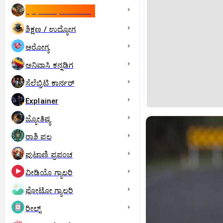
ಇಸ್ರೇಲ್- ಇರಾನ್‌ ಯುದ್ಧ
ಶಿಕ್ಷಣ / ಉದ್ಯೋಗ
ಆರೋಗ್ಯ
ಅನಿವಾಸಿ ಕನ್ನಡಿಗ
ಸೆಲೆಬ್ರಿಟಿ ಕಾರ್ನರ್‌
Explainer
ಜ್ಯೋತಿಷ್ಯ
ರಾಶಿ ಫಲ
ಪುಟಾಣಿ ಪ್ರಪಂಚ
ವೀಡಿಯೊ ಗ್ಯಾಲರಿ
ಫೋಟೋ ಗ್ಯಾಲರಿ
ರೀಲ್ಸ್