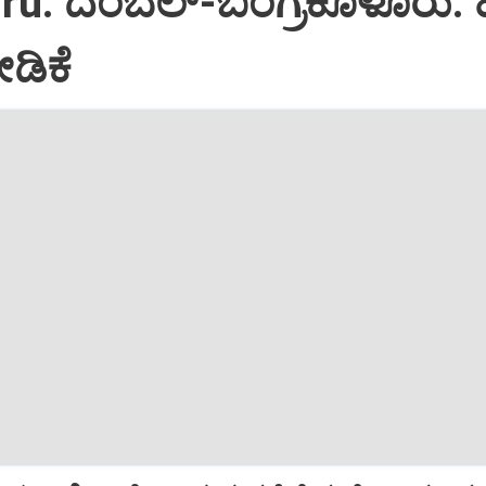
ru: ದಂಬೆಲ್‌-ಬಂಗ್ರಕೂಳೂರು:
ಡಿಕೆ