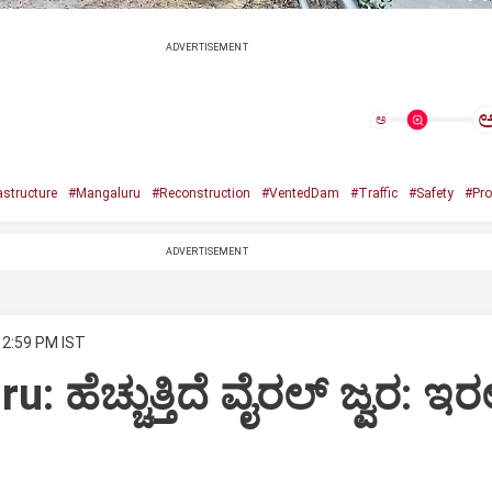
ADVERTISEMENT
ಅ
astructure
#Mangaluru
#Reconstruction
#VentedDam
#Traffic
#Safety
#Pro
ADVERTISEMENT
 2:59 PM IST
 ಹೆಚ್ಚುತ್ತಿದೆ ವೈರಲ್‌ ಜ್ವರ: ಇರ