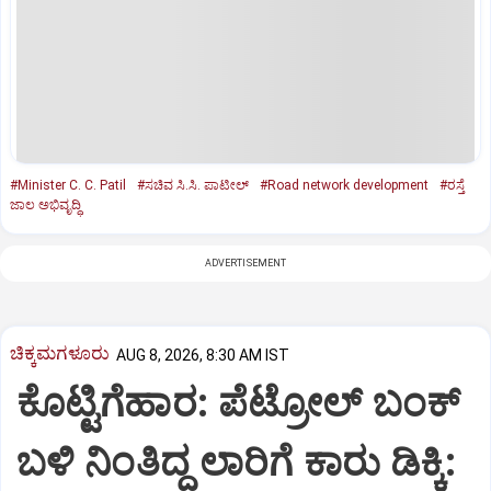
#Minister C. C. Patil
#ಸಚಿವ ಸಿ.ಸಿ. ಪಾಟೀಲ್
#Road network development
#ರಸ್ತೆ
ಜಾಲ ಅಭಿವೃದ್ಧಿ
ADVERTISEMENT
ಚಿಕ್ಕಮಗಳೂರು
AUG 8, 2026, 8:30 AM IST
ಕೊಟ್ಟಿಗೆಹಾರ: ಪೆಟ್ರೋಲ್ ಬಂಕ್
ಬಳಿ ನಿಂತಿದ್ದ ಲಾರಿಗೆ ಕಾರು ಡಿಕ್ಕಿ: