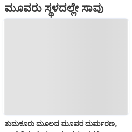
ಮೂವರು ಸ್ಥಳದಲ್ಲೇ ಸಾವು
ತುಮಕೂರು ಮೂಲದ ಮೂವರ ದುರ್ಮರಣ,