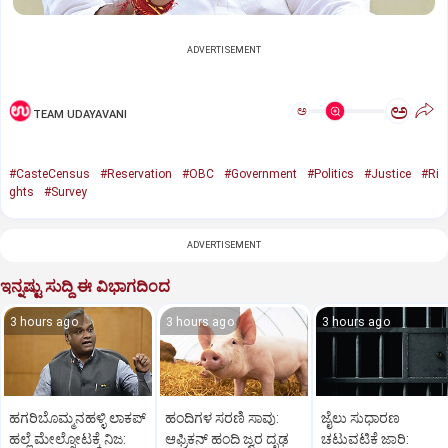
ADVERTISEMENT
ಅ
ಅ
TEAM UDAYAVANI
#CasteCensus
#Reservation
#OBC
#Government
#Politics
#Justice
#Ri
ghts
#Survey
ADVERTISEMENT
ಇನ್ನಷ್ಟು ಸುದ್ದಿ ಈ ವಿಭಾಗದಿಂದ
3 hours ago
3 hours ago
3 hours ago
ಹಗರಿಬೊಮ್ಮನಹಳ್ಳಿ ಲಾಕಪ್‌
ಹಂದಿಗಳ ಸರಣಿ ಸಾವು:
ಜೈಲು ಸುಧಾರಣ
ಹಲ್ಲೆ ಮೇಲ್ನೋಟಕ್ಕೆ ನಿಜ:
ಆಫ್ರಿಕನ್‌ ಹಂದಿ ಜ್ವರ ದೃಢ
ಚಟುವಟಿಕೆ ಜಾರಿ: