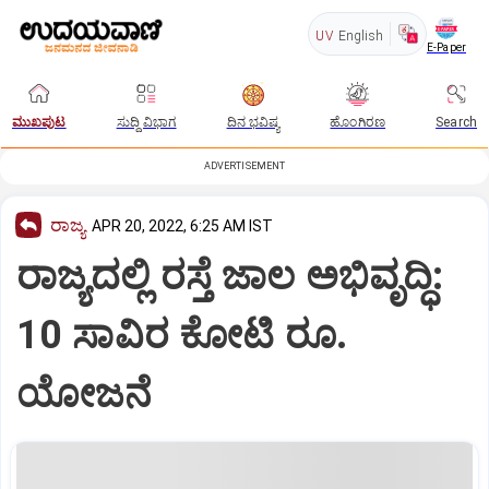
UV
English
E-Paper
ಮುಖಪುಟ
ಸುದ್ದಿ ವಿಭಾಗ
ದಿನ ಭವಿಷ್ಯ
ಹೊಂಗಿರಣ
Search
ADVERTISEMENT
ರಾಜ್ಯ
APR 20, 2022, 6:25 AM IST
ರಾಜ್ಯದಲ್ಲಿ ರಸ್ತೆ ಜಾಲ ಅಭಿವೃದ್ಧಿ:
10 ಸಾವಿರ ಕೋಟಿ ರೂ.
ಯೋಜನೆ