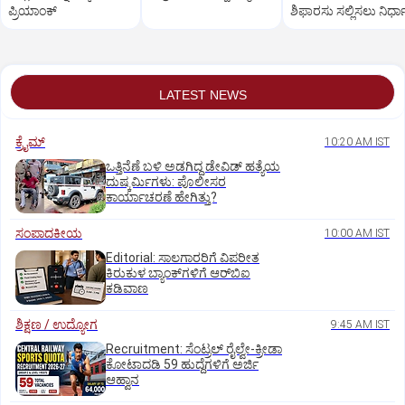
ಪ್ರಿಯಾಂಕ್‌
ಶಿಫಾರಸು ಸಲ್ಲಿಸಲು ನಿರ್ಧ
LATEST NEWS
ಕ್ರೈಮ್
10:20 AM IST
ಒತ್ತಿನೆಣೆ ಬಳಿ ಅಡಗಿದ್ದ ಡೇವಿಡ್‌ ಹತ್ಯೆಯ
ದುಷ್ಕರ್ಮಿಗಳು: ಪೊಲೀಸರ
ಕಾರ್ಯಾಚರಣೆ ಹೇಗಿತ್ತು?
ಸಂಪಾದಕೀಯ
10:00 AM IST
Editorial: ಸಾಲಗಾರರಿಗೆ ವಿಪರೀತ
ಕಿರುಕುಳ ಬ್ಯಾಂಕ್‌ಗಳಿಗೆ ಆರ್‌ಬಿಐ
ಕಡಿವಾಣ
ಶಿಕ್ಷಣ / ಉದ್ಯೋಗ
9:45 AM IST
Recruitment: ಸೆಂಟ್ರಲ್‌ ರೈಲ್ವೇ-ಕ್ರೀಡಾ
ಕೋಟಾದಡಿ 59 ಹುದ್ದೆಗಳಿಗೆ ಅರ್ಜಿ
ಆಹ್ವಾನ