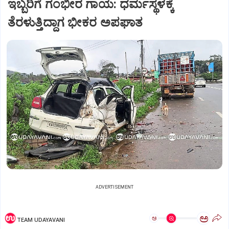
ಇಬ್ಬರಿಗೆ ಗಂಭೀರ ಗಾಯ: ಧರ್ಮಸ್ಥಳಕ್ಕೆ
ತೆರಳುತ್ತಿದ್ದಾಗ ಭೀಕರ ಅಪಘಾತ
ADVERTISEMENT
ಅ
ಅ
TEAM UDAYAVANI