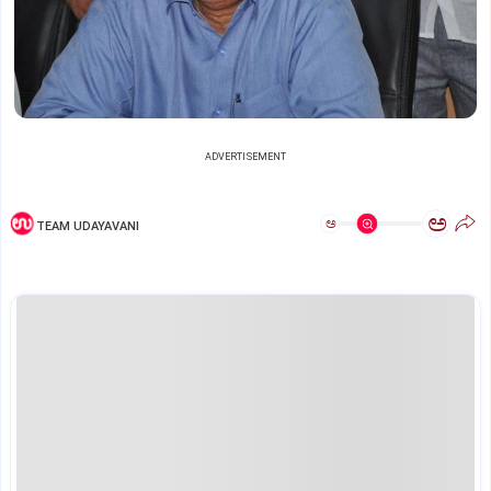
ADVERTISEMENT
ಅ
ಅ
TEAM UDAYAVANI