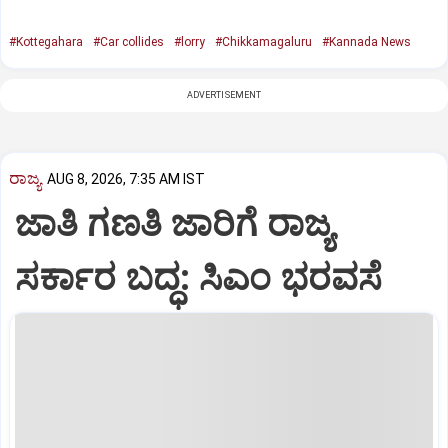
#Kottegahara
#Car collides
#lorry
#Chikkamagaluru
#Kannada News
ADVERTISEMENT
ರಾಜ್ಯ
AUG 8, 2026, 7:35 AM IST
ಜಾತಿ ಗಣತಿ ಜಾರಿಗೆ ರಾಜ್ಯ
ಸರ್ಕಾರ ಬದ್ಧ: ಸಿಎಂ ಭರವಸೆ