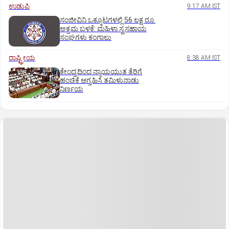
ಉಡುಪಿ
9:17 AM IST
ಸಂಜೀವಿನಿ ಒಕ್ಕೂಟಗಳಲ್ಲಿ 56 ಲಕ್ಷ ರೂ.
ಅಕ್ರಮ ಬಳಕೆ: ಮಹಿಳಾ ಸ್ವಸಹಾಯ
ಸಂಘಗಳು ಕಂಗಾಲು
ರಾಷ್ಟ್ರೀಯ
8:38 AM IST
ಕೇಂದ್ರದಿಂದ ನ್ಯಾಯಯುತ ತೆರಿಗೆ
ಹಂಚಿಕೆ ಆಗ್ರಹಿಸಿ ತಮಿಳುನಾಡು
ನಿರ್ಣಯ