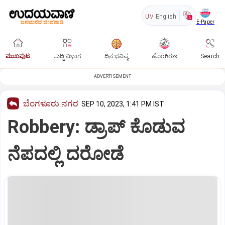
UV
English
E-Paper
ಮುಖಪುಟ
ಸುದ್ದಿ ವಿಭಾಗ
ದಿನ ಭವಿಷ್ಯ
ಹೊಂಗಿರಣ
Search
ADVERTISEMENT
ಬೆಂಗಳೂರು ನಗರ
SEP 10, 2023, 1:41 PM IST
Robbery: ಡ್ರಾಪ್‌ ಕೊಡುವ
ನೆಪದಲ್ಲಿ ದರೋಡೆ