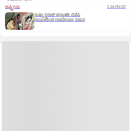
ರಾಷ್ಟ್ರೀಯ
2:56 PM IST
ಸುಷ್ಮಾ ಸ್ವರಾಜ್ ಪುಣ್ಯತಿಥಿ: ಬಿಜೆಪಿ
ನಾಯಕರಿಂದ ಭಾವಪೂರ್ಣ ನಮನ