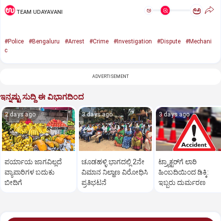
ಅ
ಅ
TEAM UDAYAVANI
#Police
#Bengaluru
#Arrest
#Crime
#Investigation
#Dispute
#Mechani
c
ADVERTISEMENT
ಇನ್ನಷ್ಟು ಸುದ್ದಿ ಈ ವಿಭಾಗದಿಂದ
2 days ago
3 days ago
3 days ago
ಪರ್ಯಾಯ ಜಾಗವಿಲ್ಲದೆ
ಚೂಡಹಳ್ಳಿ ಭಾಗದಲ್ಲಿ 2ನೇ
ಟ್ರ್ಯಾಕ್ಟರ್‌ಗೆ ಲಾರಿ
ವ್ಯಾಪಾರಿಗಳ ಬದುಕು
ವಿಮಾನ ನಿಲ್ದಾಣ ವಿರೋಧಿಸಿ
ಹಿಂಬದಿಯಿಂದ ಡಿಕ್ಕಿ:
ಬೀದಿಗೆ
ಪ್ರತಿಭಟನೆ
ಇಬ್ಬರು ದುರ್ಮರಣ