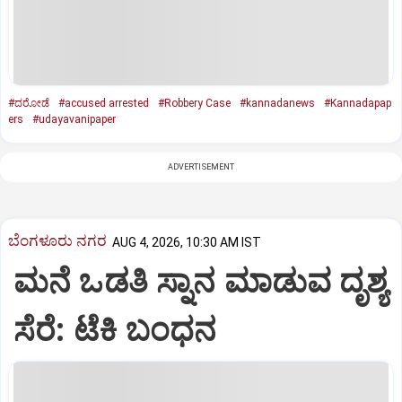
#ದರೋಡೆ
#accused arrested
#Robbery Case
#kannadanews
#Kannadapap
ers
#udayavanipaper
ADVERTISEMENT
ಬೆಂಗಳೂರು ನಗರ
AUG 4, 2026, 10:30 AM IST
ಮನೆ ಒಡತಿ ಸ್ನಾನ ಮಾಡುವ ದೃಶ್ಯ
ಸೆರೆ: ಟೆಕಿ ಬಂಧನ