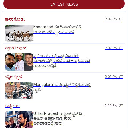
LATEST NEWS
ಕಾಸರಗೋಡು
3:07 PM IST
Kasaragod: ಬೀದಿ ನಾಯಿಗಳಿಗೆ
ಅಂಕುಶ: ಪರಿಷ್ಕೃತ ಮಸೂದೆ
ಸ್ಯಾಂಡಲ್‌ವುಡ್‌
3:07 PM IST
ಪ್ರದೋಷ್ ಮಾಫಿ ಸಾಕ್ಷಿ ವಿಚಾರಣೆ:
ಕೋರ್ಟ್‌ನಲ್ಲಿ ನಡೆದ ವಾದ – ಪ್ರತಿವಾದದ
ಸಾರಾಂಶ ಇಲ್ಲಿದೆ..
ದಕ್ಷಿಣಕನ್ನಡ
3:02 PM IST
Mangaluru: ಕಾರು, ಬೈಕ್‌ ನಿಲ್ಲಿಸೋದೆಲ್ಲಿ
ಸ್ವಾಮಿ!
ರಾಷ್ಟ್ರೀಯ
2:59 PM IST
Uttar Pradesh: ಗ್ಯಾಂಗ್ ಸ್ಟರ್‌ ದಿ.
ಅತಿಖ್ ಅಹ್ಮದ್ ಪುತ್ರ ಕಾರು
ಅಪಘಾತದಲ್ಲಿ ಸಾವು