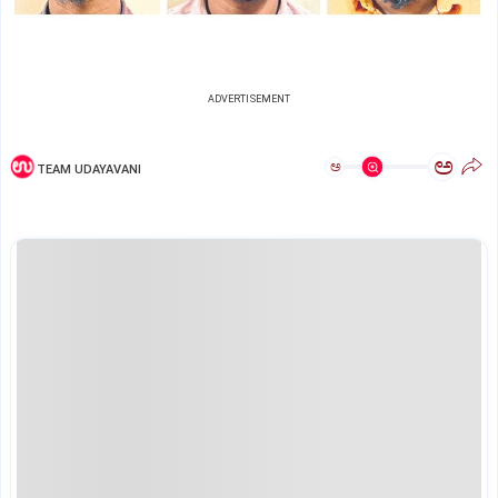
ADVERTISEMENT
ಅ
ಅ
TEAM UDAYAVANI