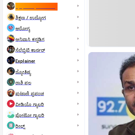
ಇಸ್ರೇಲ್- ಇರಾನ್‌ ಯುದ್ಧ
ಶಿಕ್ಷಣ / ಉದ್ಯೋಗ
ಆರೋಗ್ಯ
ಅನಿವಾಸಿ ಕನ್ನಡಿಗ
ಸೆಲೆಬ್ರಿಟಿ ಕಾರ್ನರ್‌
Explainer
ಜ್ಯೋತಿಷ್ಯ
ರಾಶಿ ಫಲ
ಪುಟಾಣಿ ಪ್ರಪಂಚ
ವೀಡಿಯೊ ಗ್ಯಾಲರಿ
ಫೋಟೋ ಗ್ಯಾಲರಿ
ರೀಲ್ಸ್