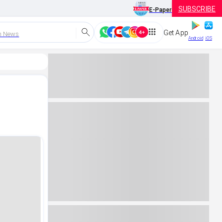
SUBSCRIBE
E-Paper
Get App
h News
Android
iOS