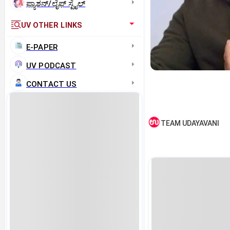
ಫ್ಯಾಶನ್/ಲೈಫ್‌ ಸ್ಟೈಲ್
UV OTHER LINKS
E-PAPER
UV PODCAST
CONTACT US
TEAM UDAYAVANI