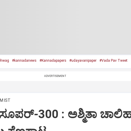
ehwag
#kannadanews
#Kannadapapers
#udayavanipaper
#Vada Pav Tweet
ADVERTISEMENT
AM IST
ಸೂಪರ್‌-300 : ಅಶ್ಮಿತಾ ಚಾಲಿಹ