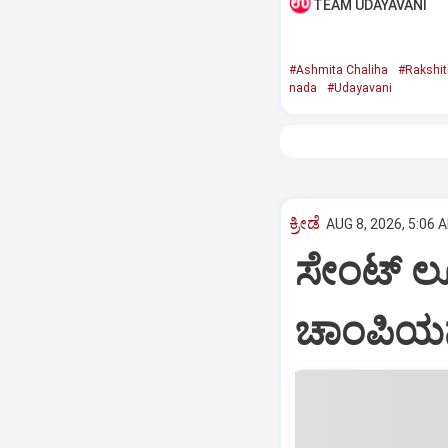
TEAM UDAYAVANI
#Ashmita Chaliha
#Rakshit
nada
#Udayavani
ಕ್ರೀಡೆ
AUG 8, 2026, 5:06 
ಸೇಂಟ್‌ ಲೂ
ಚಾಂಪಿಯನ