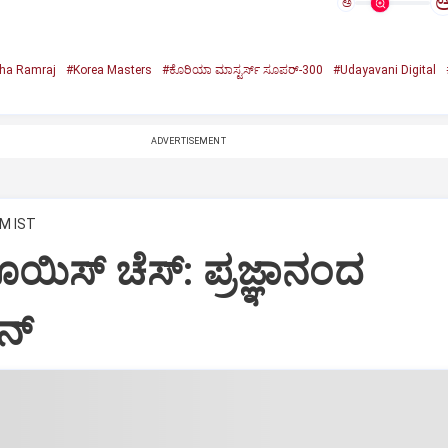
ಅ
ha Ramraj
#Korea Masters
#ಕೊರಿಯಾ ಮಾಸ್ಟರ್ಸ್‌ ಸೂಪರ್‌-300
#Udayavani Digital
ADVERTISEMENT
AM IST
ಯಿಸ್‌ ಚೆಸ್‌: ಪ್ರಜ್ಞಾನಂದ
್‌