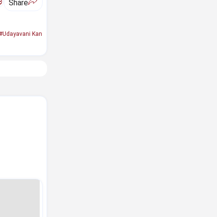
ಅ
Share
#Udayavani Kan