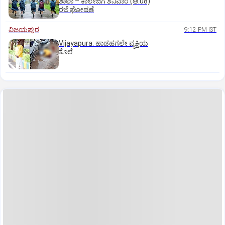
ಶಾಲಾ – ಕಾಲೇಜಿಗೆ ಶನಿವಾರ (ಆ.08)
ರಜೆ ಘೋಷಣೆ
ವಿಜಯಪುರ
9:12 PM IST
Vijayapura: ಹಾಡಹಗಲೇ ವ್ಯಕ್ತಿಯ
ಕೊಲೆ