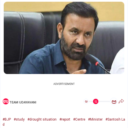
ADVERTISEMENT
ಅ
ಅ
TEAM UDAYAVANI
#BJP
#study
#drought situation
#report
#Centre
#Minister
#Santosh La
d