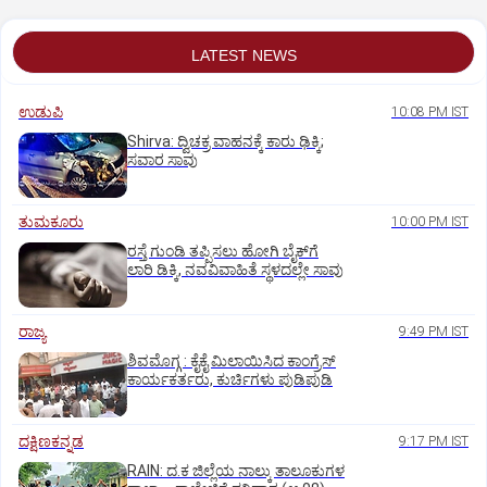
LATEST NEWS
ಉಡುಪಿ
10:08 PM IST
Shirva: ದ್ವಿಚಕ್ರ ವಾಹನಕ್ಕೆ ಕಾರು ಢಿಕ್ಕಿ;
ಸವಾರ ಸಾವು
ತುಮಕೂರು
10:00 PM IST
ರಸ್ತೆ ಗುಂಡಿ ತಪ್ಪಿಸಲು ಹೋಗಿ ಬೈಕ್‌ಗೆ
ಲಾರಿ ಡಿಕ್ಕಿ, ನವವಿವಾಹಿತೆ ಸ್ಥಳದಲ್ಲೇ ಸಾವು
ರಾಜ್ಯ
9:49 PM IST
ಶಿವಮೊಗ್ಗ : ಕೈಕೈ ಮಿಲಾಯಿಸಿದ ಕಾಂಗ್ರೆಸ್
ಕಾರ್ಯಕರ್ತರು, ಕುರ್ಚಿಗಳು ಪುಡಿಪುಡಿ
ದಕ್ಷಿಣಕನ್ನಡ
9:17 PM IST
RAIN: ದ.ಕ ಜಿಲ್ಲೆಯ ನಾಲ್ಕು ತಾಲೂಕುಗಳ