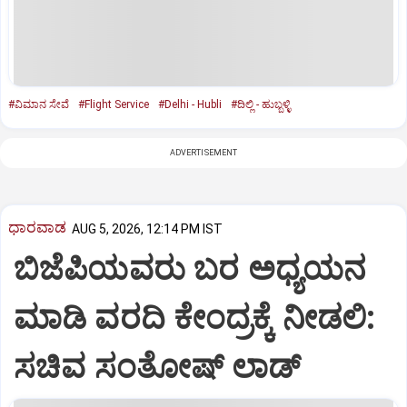
#ವಿಮಾನ ಸೇವೆ
#Flight Service
#Delhi - Hubli
#ದಿಲ್ಲಿ - ಹುಬ್ಬಳ್ಳಿ
ADVERTISEMENT
ಧಾರವಾಡ
AUG 5, 2026, 12:14 PM IST
ಬಿಜೆಪಿಯವರು ಬರ ಅಧ್ಯಯನ
ಮಾಡಿ ವರದಿ ಕೇಂದ್ರಕ್ಕೆ ನೀಡಲಿ‌:
ಸಚಿವ ಸಂತೋಷ್ ಲಾಡ್