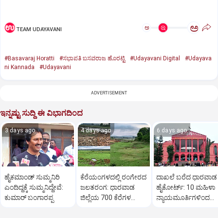
ಅ
ಅ
TEAM UDAYAVANI
#Basavaraj Horatti
#ಸಭಾಪತಿ ಬಸವರಾಜ ಹೊರಟ್ಟಿ
#Udayavani Digital
#Udayava
ni Kannada
#Udayavani
ADVERTISEMENT
ಇನ್ನಷ್ಟು ಸುದ್ದಿ ಈ ವಿಭಾಗದಿಂದ
3 days ago
4 days ago
6 days ago
ಹೈಕಮಾಂಡ್ ಸುಮ್ಮನಿರಿ
ಕೆರೆಯಂಗಳದಲ್ಲಿ ರಂಗೇರದ
ದಾಖಲೆ ಬರೆದ ಧಾರವಾಡ
ಎಂದಿದ್ದಕ್ಕೆ ಸುಮ್ಮನಿದ್ದೇವೆ:
ಜಲತರಂಗ: ಧಾರವಾಡ
ಹೈಕೋರ್ಟ್: 10 ಮಹಿಳಾ
ಕುಮಾರ್ ಬಂಗಾರಪ್ಪ
ಜಿಲ್ಲೆಯ 700 ಕೆರೆಗಳ
ನ್ಯಾಯಮೂರ್ತಿಗಳಿಂದ
ಒಡಲು ಖಾಲಿ ಖಾಲಿ!
ನ್ಯಾಯಿಕ ಕಲಾಪ