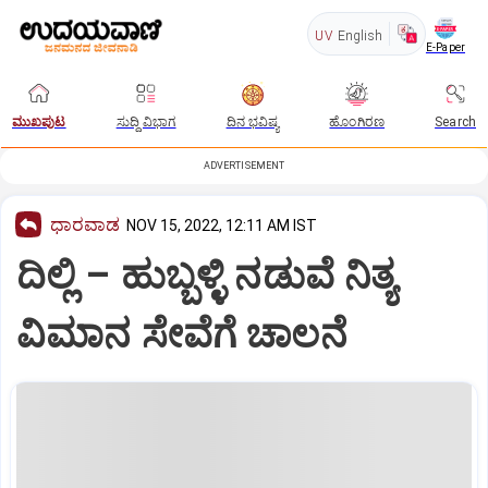
UV
English
E-Paper
ಮುಖಪುಟ
ಸುದ್ದಿ ವಿಭಾಗ
ದಿನ ಭವಿಷ್ಯ
ಹೊಂಗಿರಣ
Search
ADVERTISEMENT
ಧಾರವಾಡ
NOV 15, 2022, 12:11 AM IST
ದಿಲ್ಲಿ – ಹುಬ್ಬಳ್ಳಿ ನಡುವೆ ನಿತ್ಯ
ವಿಮಾನ ಸೇವೆಗೆ ಚಾಲನೆ