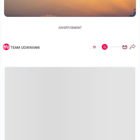
ADVERTISEMENT
ಅ
ಅ
TEAM UDAYAVANI