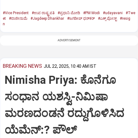
#Vice President
#ಉಪ ರಾಷ್ಟ್ರಪತಿ
#ಪ್ರಧಾನಿ ಮೋದಿ
#PM Modi
#udayavani
#Twe
et
#ರಾಜೀನಾಮೆ
#Jagdeep Dhankhar
#ಜಗದೀಪ್‌ ಧನ್‌ಕರ್‌
#ಎಕ್ಸ್‌ ಪೋಸ್ಟ್
#resig
n
ADVERTISEMENT
BREAKING NEWS
JUL 22, 2025, 10:40 AM IST
Nimisha Priya: ಕೊನೆಗೂ
ಸಂಧಾನ ಯಶಸ್ವಿ-ನಿಮಿಷಾ
ಮರಣದಂಡನೆ ರದ್ದುಗೊಳಿಸಿದ
ಯೆಮೆನ್:? ಪೌಲ್