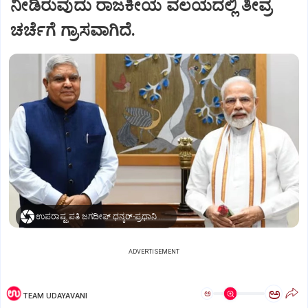
ನೀಡಿರುವುದು ರಾಜಕೀಯ ವಲಯದಲ್ಲಿ ತೀವ್ರ
ಚರ್ಚೆಗೆ ಗ್ರಾಸವಾಗಿದೆ.
ಉಪರಾಷ್ಟ್ರಪತಿ ಜಗದೀಪ್‌ ಧನ್ಕರ್-ಪ್ರಧಾನಿ ಮೋದಿ
ADVERTISEMENT
ಅ
ಅ
TEAM UDAYAVANI