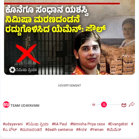
ನಿಮಿಷಾ ಪ್ರಿಯಾ
ADVERTISEMENT
ಅ
ಅ
TEAM UDAYAVANI
#udayavani
#ನಿಮಿಷಾ ಪ್ರಿಯಾ
#KA Paul
#Nimisha Priya case
#Evangelist
#
ಕೆಎ ಪೌಲ್
#ಮರಣದಂಡನೆ
#death sentence
#ಕೇರಳ
#Yemen
#ಯೆಮೆನ್‌