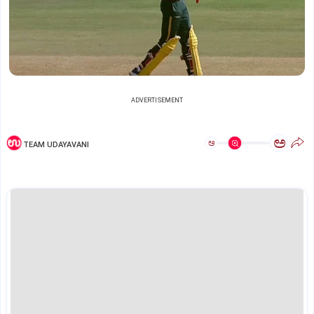
ADVERTISEMENT
ಅ
ಅ
TEAM UDAYAVANI