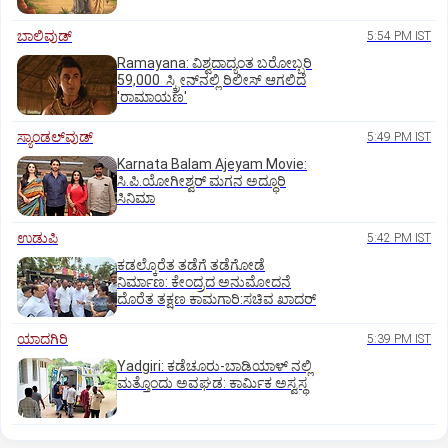
ಬಾಲಿವುಡ್‌
5:54 PM IST
Ramayana: ವಿಶ್ವದಾದ್ಯಂತ ಬರೋಬ್ಬರಿ
59,000 ಸ್ಕ್ರೀನ್‌ನಲ್ಲಿ ರಿಲೀಸ್‌ ಆಗಲಿದೆ
'ರಾಮಾಯಣ'
ಸ್ಯಾಂಡಲ್‌ವುಡ್‌
5:49 PM IST
Karnata Balam Ajeyam Movie:
ಸಿ.ಪಿ.ಯೋಗೀಶ್ವರ್‌ ಮಗನ ಅದ್ಧೂರಿ
ಸಿನಿಮಾ
ಉಡುಪಿ
5:42 PM IST
ಕಡಲ್ಕೊರೆತ ತಡೆಗೆ ತಡೆಗೋಡೆ
ನಿರ್ಮಾಣ: ಕೇಂದ್ರದ ಅನುಮೋದನೆ
ದೊರೆತ ತಕ್ಷಣ ಕಾಮಗಾರಿ:ಸಚಿವ ಖಾದರ್
ಯಾದಗಿರಿ
5:39 PM IST
Yadgiri: ಕಡೆಚೂರು-ಬಾಡಿಯಾಳ್ ನಲ್ಲಿ
ಮತ್ತೊಂದು ಅವಘಡ: ಕಾರ್ಮಿಕ ಅಸ್ವಸ್ಥ