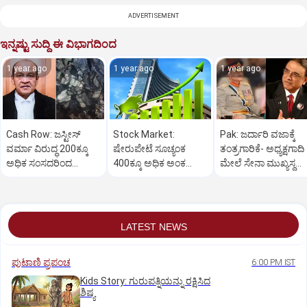
ADVERTISEMENT
ಇನ್ನಷ್ಟು ಸುದ್ದಿ ಈ ವಿಭಾಗದಿಂದ
1 year ago
1 year ago
1 year ago
Cash Row: ಜಸ್ಟೀಸ್‌
Stock Market:
Pak: ಜರ್ದಾರಿ ವಜಾಕ್ಕೆ
ವರ್ಮಾ ವಿರುದ್ಧ 200ಕ್ಕೂ
ಷೇರುಪೇಟೆ ಸೂಚ್ಯಂಕ
ತಂತ್ರಗಾರಿಕೆ- ಅಧ್ಯಕ್ಷಗಾದಿ
ಅಧಿಕ ಸಂಸದರಿಂದ
400ಕ್ಕೂ ಅಧಿಕ ಅಂಕ
ಮೇಲೆ ಸೇನಾ ಮುಖ್ಯಸ್ಥ
ಮಹಾಭಿಯೋಗಕ್ಕೆ
ಜಿಗಿತ-ದಿನಾಂತ್ಯದ
ಮುನೀರ್ ಚಿತ್ತ!
ಕೋರಿಕೆ…
ವಹಿವಾಟು ಅಂತ್ಯ
LATEST NEWS
ಪುಟಾಣಿ ಪ್ರಪಂಚ
6:00 PM IST
Kids Story: ಗುರುಪತ್ನಿಯನ್ನು ರಕ್ಷಿಸಿದ
ಶಿಷ್ಯ