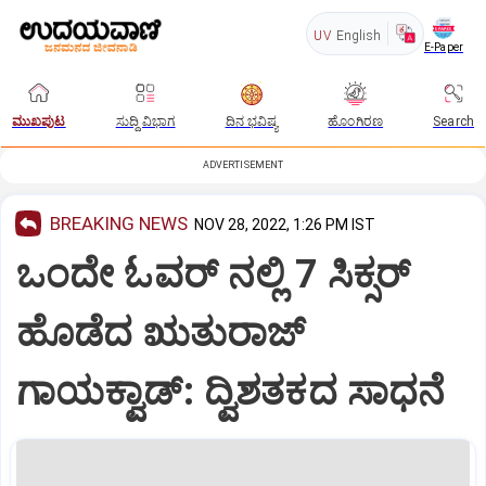
UV
English
E-Paper
ಮುಖಪುಟ
ಸುದ್ದಿ ವಿಭಾಗ
ದಿನ ಭವಿಷ್ಯ
ಹೊಂಗಿರಣ
Search
ADVERTISEMENT
BREAKING NEWS
NOV 28, 2022, 1:26 PM IST
ಒಂದೇ ಓವರ್ ನಲ್ಲಿ 7 ಸಿಕ್ಸರ್
ಹೊಡೆದ ಋತುರಾಜ್
ಗಾಯಕ್ವಾಡ್: ದ್ವಿಶತಕದ ಸಾಧನೆ