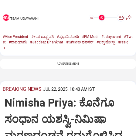
ಅ
ಅ
TEAM UDAYAVANI
#Vice President
#ಉಪ ರಾಷ್ಟ್ರಪತಿ
#ಪ್ರಧಾನಿ ಮೋದಿ
#PM Modi
#udayavani
#Twe
et
#ರಾಜೀನಾಮೆ
#Jagdeep Dhankhar
#ಜಗದೀಪ್‌ ಧನ್‌ಕರ್‌
#ಎಕ್ಸ್‌ ಪೋಸ್ಟ್
#resig
n
ADVERTISEMENT
BREAKING NEWS
JUL 22, 2025, 10:40 AM IST
Nimisha Priya: ಕೊನೆಗೂ
ಸಂಧಾನ ಯಶಸ್ವಿ-ನಿಮಿಷಾ
ಮರಣದಂಡನೆ ರದ್ದುಗೊಳಿಸಿದ