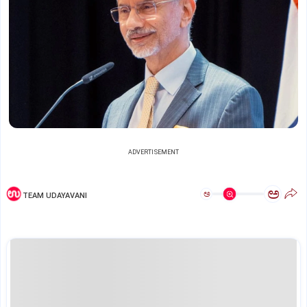
ADVERTISEMENT
ಅ
ಅ
TEAM UDAYAVANI