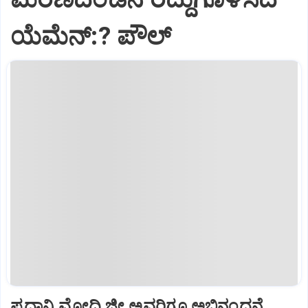
ಯೆಮೆನ್:? ಪೌಲ್
ಪ್ರಧಾನಿ ಮೋದಿ ಜೀ ಅವರಿಗೂ ಅಭಿನಂದನೆ