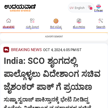
UV
English
E-Paper
ಮುಖಪುಟ
ಸುದ್ದಿ ವಿಭಾಗ
ದಿನ ಭವಿಷ್ಯ
ಹೊಂಗಿರಣ
Search
ADVERTISEMENT
BREAKING NEWS
OCT 4, 2024, 6:05 PM IST
India: SCO ಶೃಂಗದಲ್ಲಿ
ಪಾಲ್ಗೊಳ್ಳಲು ವಿದೇಶಾಂಗ ಸಚಿವ
ಜೈಶಂಕರ್‌ ಪಾಕ್‌ ಗೆ ಪ್ರಯಾಣ
ಸುಷ್ಮಾ ಸ್ವರಾಜ್‌ ಪಾಕಿಸ್ತಾನಕ್ಕೆ ಭೇಟಿ ನೀಡಿದ್ದ