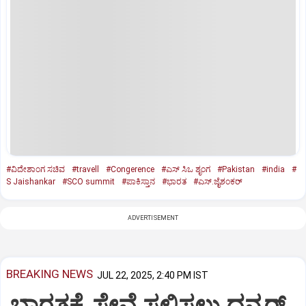
#ವಿದೇಶಾಂಗ ಸಚಿವ
#travell
#Congerence
#ಎಸ್‌ ಸಿಒ ಶೃಂಗ
#Pakistan
#india
#
S Jaishankar
#SCO summit
#ಪಾಕಿಸ್ತಾನ
#ಭಾರತ
#ಎಸ್‌.ಜೈಶಂಕರ್‌
ADVERTISEMENT
BREAKING NEWS
JUL 22, 2025, 2:40 PM IST
ಭಾರತಕ್ಕೆ ಸೇವೆ ಸಲ್ಲಿಸಲು ಧನ್ಕರ್‌