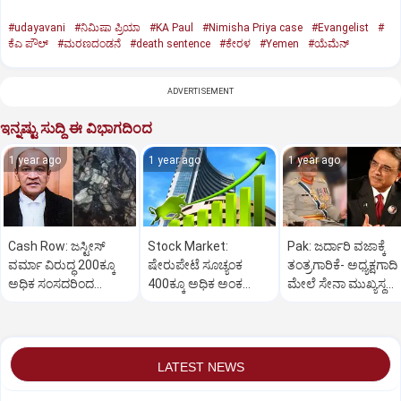
#udayavani
#ನಿಮಿಷಾ ಪ್ರಿಯಾ
#KA Paul
#Nimisha Priya case
#Evangelist
#
ಕೆಎ ಪೌಲ್
#ಮರಣದಂಡನೆ
#death sentence
#ಕೇರಳ
#Yemen
#ಯೆಮೆನ್‌
ADVERTISEMENT
ಇನ್ನಷ್ಟು ಸುದ್ದಿ ಈ ವಿಭಾಗದಿಂದ
1 year ago
1 year ago
1 year ago
Cash Row: ಜಸ್ಟೀಸ್‌
Stock Market:
Pak: ಜರ್ದಾರಿ ವಜಾಕ್ಕೆ
ವರ್ಮಾ ವಿರುದ್ಧ 200ಕ್ಕೂ
ಷೇರುಪೇಟೆ ಸೂಚ್ಯಂಕ
ತಂತ್ರಗಾರಿಕೆ- ಅಧ್ಯಕ್ಷಗಾದಿ
ಅಧಿಕ ಸಂಸದರಿಂದ
400ಕ್ಕೂ ಅಧಿಕ ಅಂಕ
ಮೇಲೆ ಸೇನಾ ಮುಖ್ಯಸ್ಥ
ಮಹಾಭಿಯೋಗಕ್ಕೆ
ಜಿಗಿತ-ದಿನಾಂತ್ಯದ
ಮುನೀರ್ ಚಿತ್ತ!
ಕೋರಿಕೆ…
ವಹಿವಾಟು ಅಂತ್ಯ
LATEST NEWS