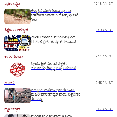
ದಕ್ಷಿಣಕನ್ನಡ
10:18 AM IST
ಹೆಚ್ಚುತ್ತಿದೆ ಮಲೇರಿಯಾ ಪ್ರಕರಣ;
ಕರಾವಳಿಗೆ ಆತಂಕ: ಆರೋಗ್ಯ ಇಲಾಖೆ
ನಿಗಾ
ಶಿಕ್ಷಣ / ಉದ್ಯೋಗ
9:59 AM IST
Recruitment: ಐಬಿಪಿಎಸ್‌ನಿಂದ
11,403 ಕ್ಲರ್ಕ್‌ ಹುದ್ದೆಗಳ ನೇಮಕಾತಿ
ಕಾಸರಗೋಡು
9:52 AM IST
ಫ್ರೀಡಂ ಕ್ವಿಜ್‌ ವಿವಾದ: ಶಿಕ್ಷಕನ
ಅಮಾನತು; ಶಿಸ್ತು ಕ್ರಮಕ್ಕೆ ನಿರ್ದೇಶನ
ಉಡುಪಿ
9:45 AM IST
ಎಲ್ಲೂರು: ಮನೆಯ ಛಾವಣಿ ಕುಸಿತ:
ಮಹಿಳೆ ಪವಾಡಸದೃಶ ಪಾರು, ಲಕ್ಷಾಂತರ
ರೂ. ನಷ್ಟ!
ದಕ್ಷಿಣಕನ್ನಡ
9:32 AM IST
ಮಂಗಳೂರು: ತಲವಾರು ಹಿಡಿದು