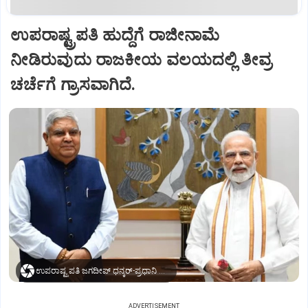
ಉಪರಾಷ್ಟ್ರಪತಿ ಹುದ್ದೆಗೆ ರಾಜೀನಾಮೆ
ನೀಡಿರುವುದು ರಾಜಕೀಯ ವಲಯದಲ್ಲಿ ತೀವ್ರ
ಚರ್ಚೆಗೆ ಗ್ರಾಸವಾಗಿದೆ.
ಉಪರಾಷ್ಟ್ರಪತಿ ಜಗದೀಪ್‌ ಧನ್ಕರ್-ಪ್ರಧಾನಿ ಮೋದಿ
ADVERTISEMENT